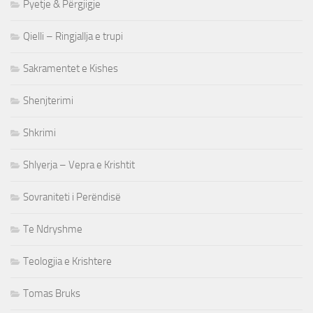
Pyetje & Përgjigje
Qielli – Ringjallja e trupi
Sakramentet e Kishes
Shenjterimi
Shkrimi
Shlyerja – Vepra e Krishtit
Sovraniteti i Perëndisë
Te Ndryshme
Teologjia e Krishtere
Tomas Bruks