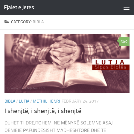
Fjalet e Jetes
Skip to content
CATEGORY:
BIBLA
0
BIBLA
/
LUTJA
/
METHJU HENRI
FEBRUARY 24, 2017
I shenjtë, i shenjtë, i shenjtë
DUHET T’I DREJTOHEMI NË MËNYRË SOLEMNE ASAJ
QENIEJE PAFUNDËSISHT MADHËSHTORE DHE TË