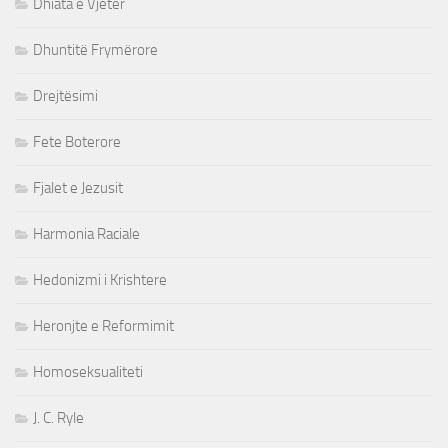
Dhiata e Vjeter
Dhuntitë Frymërore
Drejtësimi
Fete Boterore
Fjalet e Jezusit
Harmonia Raciale
Hedonizmi i Krishtere
Heronjte e Reformimit
Homoseksualiteti
J. C. Ryle