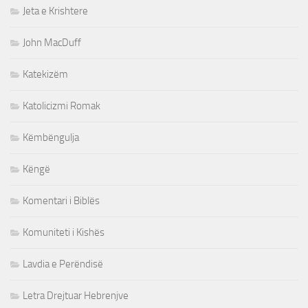
Jeta e Krishtere
John MacDuff
Katekizëm
Katolicizmi Romak
Këmbëngulja
Këngë
Komentari i Biblës
Komuniteti i Kishës
Lavdia e Perëndisë
Letra Drejtuar Hebrenjve