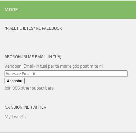
MORE
“FJALËT E JETËS” NË FACEBOOK
ABONOHUNI ME EMAIL-IN TUAJ!
Vendosni Email-in tuaj për të marrë çdo postim të ri!
Adresa
e
Abonohu
Email-
Join 986 other subscribers
it
NA NDIQNI NË TWITTER
My Tweets