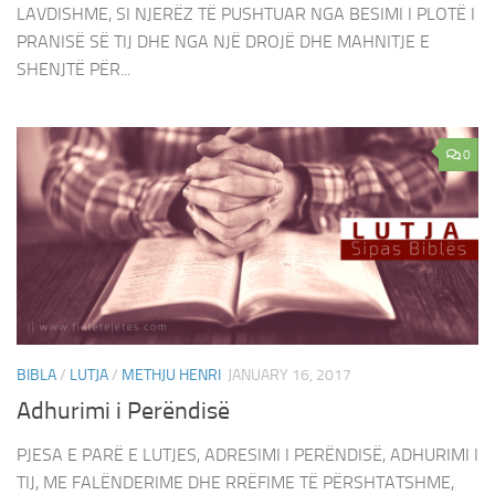
LAVDISHME, SI NJERËZ TË PUSHTUAR NGA BESIMI I PLOTË I
PRANISË SË TIJ DHE NGA NJË DROJË DHE MAHNITJE E
SHENJTË PËR...
0
BIBLA
/
LUTJA
/
METHJU HENRI
JANUARY 16, 2017
Adhurimi i Perëndisë
PJESA E PARË E LUTJES, ADRESIMI I PERËNDISË, ADHURIMI I
TIJ, ME FALËNDERIME DHE RRËFIME TË PËRSHTATSHME,