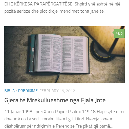
DHE KËRKESA PARAPËRGATITËSE. Shpirti ynë është në një
pozitë serioze dhe plot drojë, mendimet tona janë të...
0
BIBLA
/
PREDIKIME
FEBRUARY 19, 2012
Gjëra të Mrekullueshme nga Fjala Jote
11 Janar 1998 | prej Xhon Pajpër Psalmi 119:18 Hapi sytë e mi
dhe unë do të sodit mrekullitë e ligjit tënd. Nevoja jonë e
dëshpëruar për ndriçimin e Perëndisë Tre pikat që pamë...