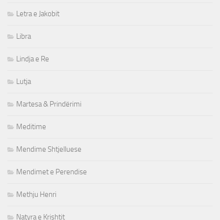
Letra e Jakobit
Libra
Lindja e Re
Lutja
Martesa & Prindërimi
Meditime
Mendime Shtjelluese
Mendimet e Perendise
Methju Henri
Natyra e Krishtit