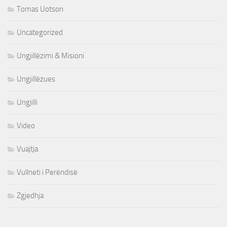
Tomas Uotson
Uncategorized
Ungjillëzimi & Misioni
Ungjillëzues
Ungjilli
Video
Vuajtja
Vullneti i Perëndisë
Zgjedhja