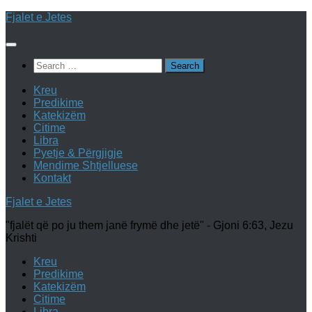
Skip
Fjalet e Jetes
to
content
Search
for:
Kreu
Predikime
Katekizëm
Citime
Libra
Pyetje & Përgjigje
Mendime Shtjelluese
Kontakt
Fjalet e Jetes
"fjalët që po ju them janë frymë dhe jetë" - Gjoni 6:63, Jezu
Krishti
Kreu
Predikime
Katekizëm
Citime
Libra