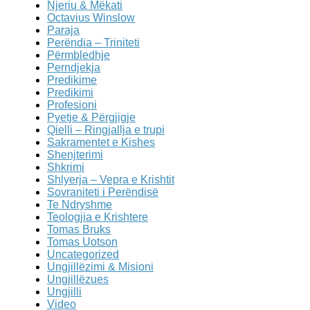
Njeriu & Mëkati
Octavius Winslow
Paraja
Perëndia – Triniteti
Përmbledhje
Perndjekja
Predikime
Predikimi
Profesioni
Pyetje & Përgjigje
Qielli – Ringjallja e trupi
Sakramentet e Kishes
Shenjterimi
Shkrimi
Shlyerja – Vepra e Krishtit
Sovraniteti i Perëndisë
Te Ndryshme
Teologjia e Krishtere
Tomas Bruks
Tomas Uotson
Uncategorized
Ungjillëzimi & Misioni
Ungjillëzues
Ungjilli
Video