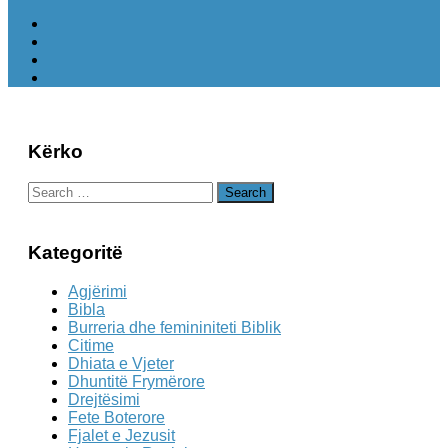
Kërko
Search
for:
Kategoritë
Agjërimi
Bibla
Burreria dhe femininiteti Biblik
Citime
Dhiata e Vjeter
Dhuntitë Frymërore
Drejtësimi
Fete Boterore
Fjalet e Jezusit