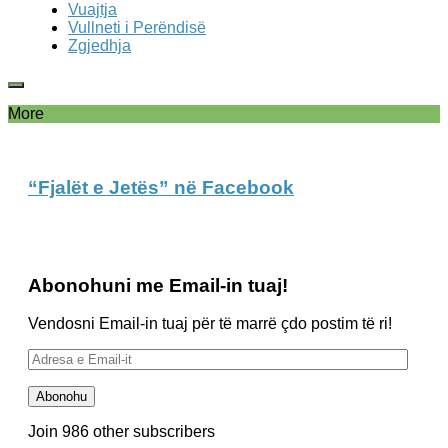
Vuajtja
Vullneti i Perëndisë
Zgjedhja
More
“Fjalët e Jetës” në Facebook
Abonohuni me Email-in tuaj!
Vendosni Email-in tuaj për të marrë çdo postim të ri!
Adresa
e
Email-
Abonohu
it
Join 986 other subscribers