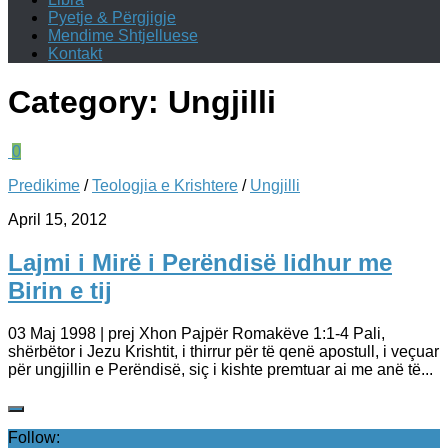
Pyetje & Përgjigje
Mendime Shtjelluese
Kontakt
Category:
Ungjilli
0
Predikime
/
Teologjia e Krishtere
/
Ungjilli
April 15, 2012
Lajmi i Mirë i Perëndisë lidhur me
Birin e tij
03 Maj 1998 | prej Xhon Pajpër Romakëve 1:1-4 Pali,
shërbëtor i Jezu Krishtit, i thirrur për të qenë apostull, i veçuar
për ungjillin e Perëndisë, siç i kishte premtuar ai me anë të...
Follow: