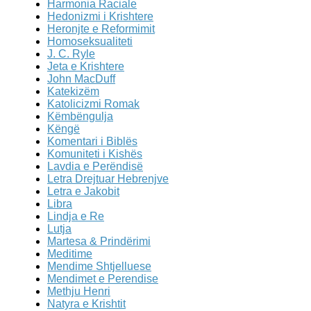
Harmonia Raciale
Hedonizmi i Krishtere
Heronjte e Reformimit
Homoseksualiteti
J. C. Ryle
Jeta e Krishtere
John MacDuff
Katekizëm
Katolicizmi Romak
Këmbëngulja
Këngë
Komentari i Biblës
Komuniteti i Kishës
Lavdia e Perëndisë
Letra Drejtuar Hebrenjve
Letra e Jakobit
Libra
Lindja e Re
Lutja
Martesa & Prindërimi
Meditime
Mendime Shtjelluese
Mendimet e Perendise
Methju Henri
Natyra e Krishtit