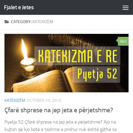
Fjalet e Jetes
Skip to content
CATEGORY:
KATEKIZËM
0
KATEKIZËM
OCTOBER 29, 2015
Çfarë shprese na jep jeta e përjetshme?
Pyetja 52 Çfarë shprese na jep jeta e përjetshme? Ajo na
kujton që kjo botë e tashme e prishur nuk është gjithë sa