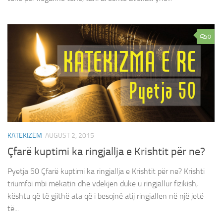
0
KATEKIZËM
AUGUST 2, 2015
Çfarë kuptimi ka ringjallja e Krishtit për ne?
Pyetja 50 Çfarë kuptimi ka ringjallja e Krishtit për ne? Krishti
triumfoi mbi mëkatin dhe vdekjen duke u ringjallur fizikish,
kështu që të gjithë ata që i besojnë atij ringjallen në një jetë
të...