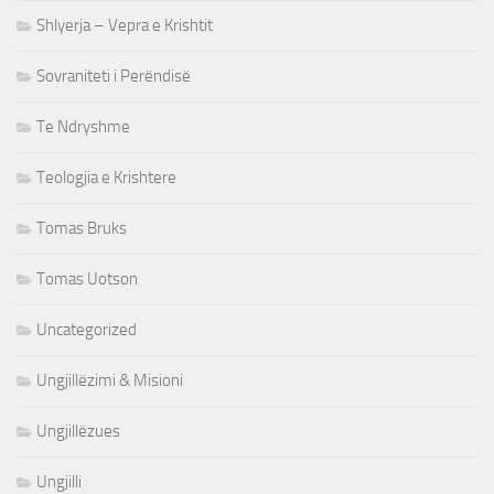
Shlyerja – Vepra e Krishtit
Sovraniteti i Perëndisë
Te Ndryshme
Teologjia e Krishtere
Tomas Bruks
Tomas Uotson
Uncategorized
Ungjillëzimi & Misioni
Ungjillëzues
Ungjilli