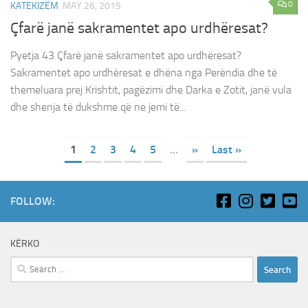
0
KATEKIZËM
MAY 26, 2015
Çfarë janë sakramentet apo urdhëresat?
Pyetja 43 Çfarë janë sakramentet apo urdhëresat?
Sakramentet apo urdhëresat e dhëna nga Perëndia dhe të
themeluara prej Krishtit, pagëzimi dhe Darka e Zotit, janë vula
dhe shenja të dukshme që ne jemi të...
1
2
3
4
5
...
»
Last »
FOLLOW:
KËRKO
Search
for: