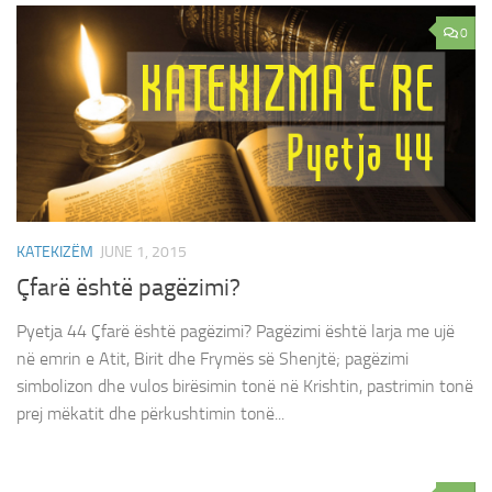
0
KATEKIZËM
JUNE 1, 2015
Çfarë është pagëzimi?
Pyetja 44 Çfarë është pagëzimi? Pagëzimi është larja me ujë
në emrin e Atit, Birit dhe Frymës së Shenjtë; pagëzimi
simbolizon dhe vulos birësimin tonë në Krishtin, pastrimin tonë
prej mëkatit dhe përkushtimin tonë...