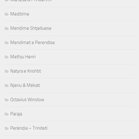
Meditime
Mendime Shtjelluese
Mendimet e Perendise
Methju Henri
Natyra e Krishtit
Njeriu & Mëkati
Octavius Winslow
Paraja
Perëndia – Triniteti