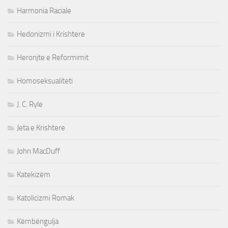
Harmonia Raciale
Hedonizmi i Krishtere
Heronjte e Reformimit
Homoseksualiteti
J. C. Ryle
Jeta e Krishtere
John MacDuff
Katekizëm
Katolicizmi Romak
Këmbëngulja