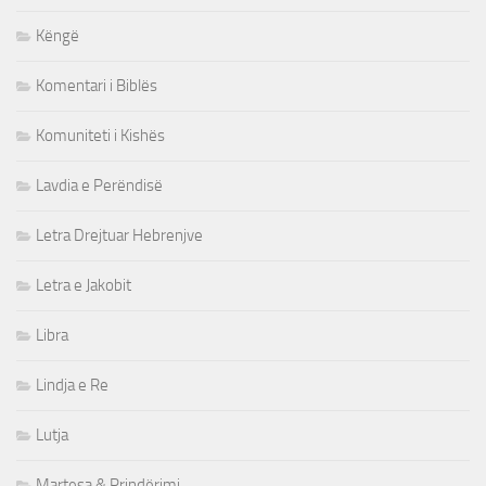
Këngë
Komentari i Biblës
Komuniteti i Kishës
Lavdia e Perëndisë
Letra Drejtuar Hebrenjve
Letra e Jakobit
Libra
Lindja e Re
Lutja
Martesa & Prindërimi