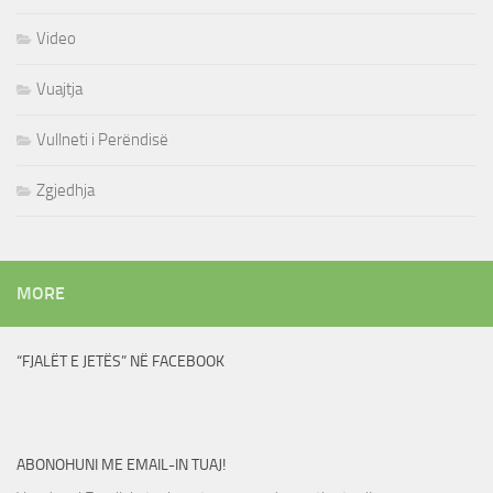
Video
Vuajtja
Vullneti i Perëndisë
Zgjedhja
MORE
“FJALËT E JETËS” NË FACEBOOK
ABONOHUNI ME EMAIL-IN TUAJ!