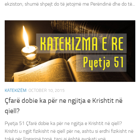
ekziston; shumë shpejt do të jetojmë me Perëndinë dhe do të...
KATEKIZËM
OCTOBER 10, 2015
Çfarë dobie ka për ne ngjitja e Krishtit në
qiell?
Pyetja 51 Çfarë dobie ka për ne ngjitja e Krishtit në qiell?
Krishti u ngjit fizikisht në qiell për ne, ashtu si erdhi fizikisht në
tokë për llogarinë tonë, tani ai është avokati ynë...