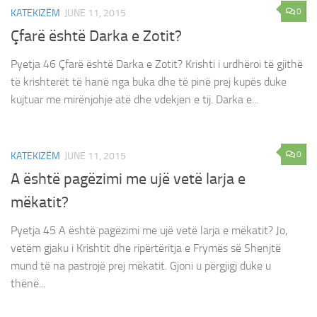
0
KATEKIZËM
JUNE 11, 2015
Çfarë është Darka e Zotit?
Pyetja 46 Çfarë është Darka e Zotit? Krishti i urdhëroi të gjithë
të krishterët të hanë nga buka dhe të pinë prej kupës duke
kujtuar me mirënjohje atë dhe vdekjen e tij. Darka e...
0
KATEKIZËM
JUNE 11, 2015
A është pagëzimi me ujë vetë larja e
mëkatit?
Pyetja 45 A është pagëzimi me ujë vetë larja e mëkatit? Jo,
vetëm gjaku i Krishtit dhe ripërtëritja e Frymës së Shenjtë
mund të na pastrojë prej mëkatit. Gjoni u përgjigj duke u
thënë...