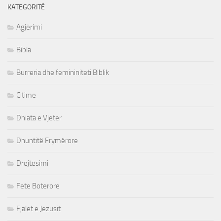
KATEGORITË
Agjërimi
Bibla
Burreria dhe femininiteti Biblik
Citime
Dhiata e Vjeter
Dhuntitë Frymërore
Drejtësimi
Fete Boterore
Fjalet e Jezusit