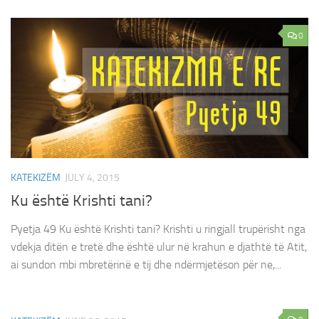
0
KATEKIZËM
JULY 4, 2015
Ku është Krishti tani?
Pyetja 49 Ku është Krishti tani? Krishti u ringjall trupërisht nga
vdekja ditën e tretë dhe është ulur në krahun e djathtë të Atit,
ai sundon mbi mbretërinë e tij dhe ndërmjetëson për ne,...