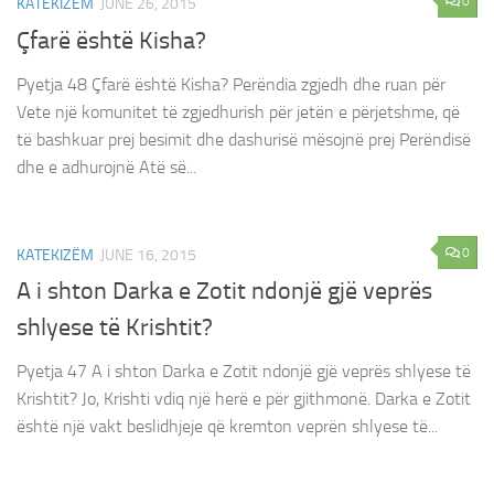
0
KATEKIZËM
JUNE 26, 2015
Çfarë është Kisha?
Pyetja 48 Çfarë është Kisha? Perëndia zgjedh dhe ruan për
Vete një komunitet të zgjedhurish për jetën e përjetshme, që
të bashkuar prej besimit dhe dashurisë mësojnë prej Perëndisë
dhe e adhurojnë Atë së...
0
KATEKIZËM
JUNE 16, 2015
A i shton Darka e Zotit ndonjë gjë veprës
shlyese të Krishtit?
Pyetja 47 A i shton Darka e Zotit ndonjë gjë veprës shlyese të
Krishtit? Jo, Krishti vdiq një herë e për gjithmonë. Darka e Zotit
është një vakt beslidhjeje që kremton veprën shlyese të...