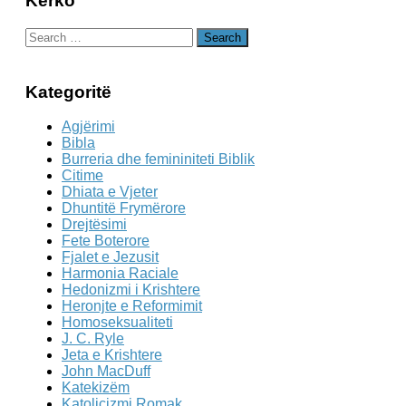
Kërko
Search
for:
Kategoritë
Agjërimi
Bibla
Burreria dhe femininiteti Biblik
Citime
Dhiata e Vjeter
Dhuntitë Frymërore
Drejtësimi
Fete Boterore
Fjalet e Jezusit
Harmonia Raciale
Hedonizmi i Krishtere
Heronjte e Reformimit
Homoseksualiteti
J. C. Ryle
Jeta e Krishtere
John MacDuff
Katekizëm
Katolicizmi Romak