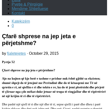
Pyetje & Përgjigje
Mendime Shtjelluese
Kontakt
Katekizëm
0
Çfarë shprese na jep jeta e
përjetshme?
by
fjaletejetes
·
October 29, 2015
Pyetja 52
Çfarë shprese na jep jeta e përjetshme?
Ajo na kujton që kjo botë e tashme e prishur nuk është gjithë sa ekziston;
shumë shpejt do të jetojmë me Perëndinë dhe do të kënaqemi me Të në
qytetin e ri, në qiellin e ri dhe tokën e re, ku do të jemi plotësisht dhe përjetë
të çliruar nga çdo mëkat duke jetuar në trupa të ringjallur dhe të ripërtërirë
në një krijim të ri dhe të ripërtërirë.
Dhe pashë një qiell të ri dhe një dhe të ri; sepse qielli i parë dhe dheu i parë
kishin shkuar, dhe deti nuk ishte më. Dhe unë, Gjoni, pashë qytetin e shenjtë,