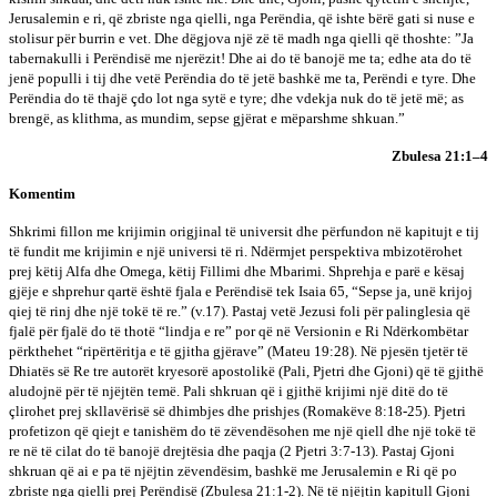
Jerusalemin e ri, që zbriste nga qielli, nga Perëndia, që ishte bërë gati si nuse e
stolisur për burrin e vet. Dhe dëgjova një zë të madh nga qielli që thoshte: ”Ja
tabernakulli i Perëndisë me njerëzit! Dhe ai do të banojë me ta; edhe ata do të
jenë populli i tij dhe vetë Perëndia do të jetë bashkë me ta, Perëndi e tyre. Dhe
Perëndia do të thajë çdo lot nga sytë e tyre; dhe vdekja nuk do të jetë më; as
brengë, as klithma, as mundim, sepse gjërat e mëparshme shkuan.”
Zbulesa 21:1–4
Komentim
Shkrimi fillon me krijimin origjinal të universit dhe përfundon në kapitujt e tij
të fundit me krijimin e një universi të ri. Ndërmjet perspektiva mbizotërohet
prej këtij Alfa dhe Omega, këtij Fillimi dhe Mbarimi. Shprehja e parë e kësaj
gjëje e shprehur qartë është fjala e Perëndisë tek Isaia 65, “Sepse ja, unë krijoj
qiej të rinj dhe një tokë të re.” (v.17). Pastaj vetë Jezusi foli për palinglesia që
fjalë për fjalë do të thotë “lindja e re” por që në Versionin e Ri Ndërkombëtar
përkthehet “ripërtëritja e të gjitha gjërave” (Mateu 19:28). Në pjesën tjetër të
Dhiatës së Re tre autorët kryesorë apostolikë (Pali, Pjetri dhe Gjoni) që të gjithë
aludojnë për të njëjtën temë. Pali shkruan që i gjithë krijimi një ditë do të
çlirohet prej skllavërisë së dhimbjes dhe prishjes (Romakëve 8:18-25). Pjetri
profetizon që qiejt e tanishëm do të zëvendësohen me një qiell dhe një tokë të
re në të cilat do të banojë drejtësia dhe paqja (2 Pjetri 3:7-13). Pastaj Gjoni
shkruan që ai e pa të njëjtin zëvendësim, bashkë me Jerusalemin e Ri që po
zbriste nga qielli prej Perëndisë (Zbulesa 21:1-2). Në të njëjtin kapitull Gjoni