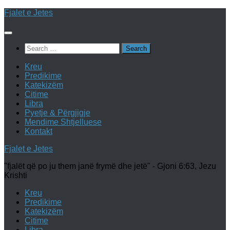
Skip
Fjalet e Jetes
to
content
Search
for:
Kreu
Predikime
Katekizëm
Citime
Libra
Pyetje & Përgjigje
Mendime Shtjelluese
Kontakt
Fjalet e Jetes
"fjalët që po ju them janë frymë dhe jetë" - Gjoni 6:63, Jezu
Krishti
Kreu
Predikime
Katekizëm
Citime
Libra