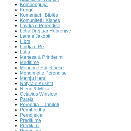
Këmbëngulja
Këngë
Komentari i Biblës
Komuniteti i Kishës
Lavdia e Perëndisë
Letra Drejtuar Hebrenjve
Letra e Jakobit
Libra
Lindja e Re
Lutja
Martesa & Prindërimi
Meditime
Mendime Shtjelluese
Mendimet e Perendise
Methju Henri
Natyra e Krishtit
Njeriu & Mëkati
Octavius Winslow
Paraja
Perëndia – Triniteti
Përmbledhje
Perndjekja
Predikime
Predikimi
Profesioni