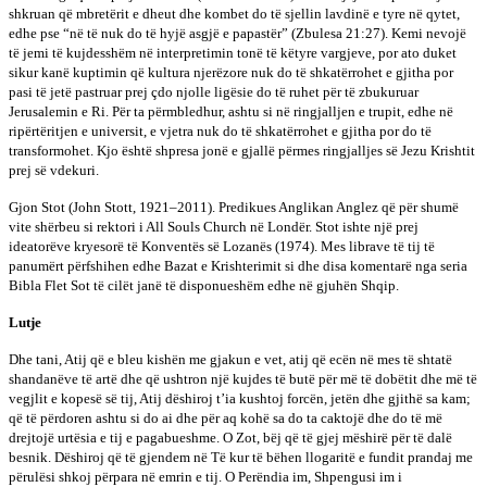
shkruan që mbretërit e dheut dhe kombet do të sjellin lavdinë e tyre në qytet,
edhe pse “në të nuk do të hyjë asgjë e papastër” (Zbulesa 21:27). Kemi nevojë
të jemi të kujdesshëm në interpretimin tonë të këtyre vargjeve, por ato duket
sikur kanë kuptimin që kultura njerëzore nuk do të shkatërrohet e gjitha por
pasi të jetë pastruar prej çdo njolle ligësie do të ruhet për të zbukuruar
Jerusalemin e Ri. Për ta përmbledhur, ashtu si në ringjalljen e trupit, edhe në
ripërtëritjen e universit, e vjetra nuk do të shkatërrohet e gjitha por do të
transformohet. Kjo është shpresa jonë e gjallë përmes ringjalljes së Jezu Krishtit
prej së vdekuri.
Gjon Stot (John Stott, 1921–2011). Predikues Anglikan Anglez që për shumë
vite shërbeu si rektori i All Souls Church në Londër. Stot ishte një prej
ideatorëve kryesorë të Konventës së Lozanës (1974). Mes librave të tij të
panumërt përfshihen edhe Bazat e Krishterimit si dhe disa komentarë nga seria
Bibla Flet Sot të cilët janë të disponueshëm edhe në gjuhën Shqip.
Lutje
Dhe tani, Atij që e bleu kishën me gjakun e vet, atij që ecën në mes të shtatë
shandanëve të artë dhe që ushtron një kujdes të butë për më të dobëtit dhe më të
vegjlit e kopesë së tij, Atij dëshiroj t’ia kushtoj forcën, jetën dhe gjithë sa kam;
që të përdoren ashtu si do ai dhe për aq kohë sa do ta caktojë dhe do të më
drejtojë urtësia e tij e pagabueshme. O Zot, bëj që të gjej mëshirë për të dalë
besnik. Dëshiroj që të gjendem në Të kur të bëhen llogaritë e fundit prandaj me
përulësi shkoj përpara në emrin e tij. O Perëndia im, Shpengusi im i