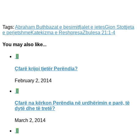
Tags:
Abraham Buth
bazat e besimit
fjalet e jetes
Gjon Stott
jeta
e perjetshme
Katekizma e Re
shpresa
Zbulesa 21:1-4
You may also like...
0
Çfarë krijoi tjetër Perëndia?
February 2, 2014
0
Çfarë na kërkon Perëndia në urdhërimin e parë, të
dytë dhe të tretë?
March 2, 2014
0