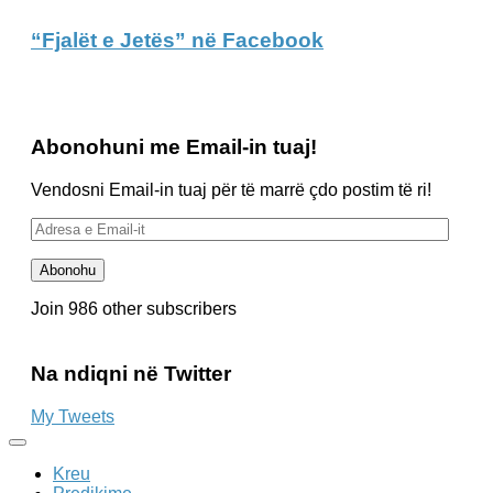
“Fjalët e Jetës” në Facebook
Abonohuni me Email-in tuaj!
Vendosni Email-in tuaj për të marrë çdo postim të ri!
Adresa
e
Email-
Abonohu
it
Join 986 other subscribers
Na ndiqni në Twitter
My Tweets
Kreu