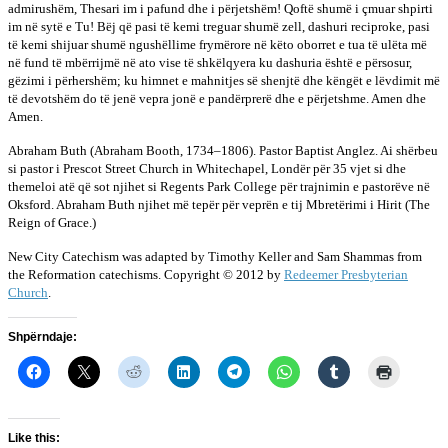
admirushëm, Thesari im i pafund dhe i përjetshëm! Qoftë shumë i çmuar shpirti
im në sytë e Tu! Bëj që pasi të kemi treguar shumë zell, dashuri reciproke, pasi
të kemi shijuar shumë ngushëllime frymërore në këto oborret e tua të ulëta më
në fund të mbërrijmë në ato vise të shkëlqyera ku dashuria është e përsosur,
gëzimi i përhershëm; ku himnet e mahnitjes së shenjtë dhe këngët e lëvdimit më
të devotshëm do të jenë vepra jonë e pandërprerë dhe e përjetshme. Amen dhe
Amen.
Abraham Buth (Abraham Booth, 1734–1806). Pastor Baptist Anglez. Ai shërbeu
si pastor i Prescot Street Church in Whitechapel, Londër për 35 vjet si dhe
themeloi atë që sot njihet si Regents Park College për trajnimin e pastorëve në
Oksford. Abraham Buth njihet më tepër për veprën e tij Mbretërimi i Hirit (The
Reign of Grace.)
New City Catechism was adapted by Timothy Keller and Sam Shammas from
the Reformation catechisms. Copyright © 2012 by
Redeemer Presbyterian
Church
.
Shpërndaje:
Like this: