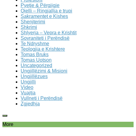
Pyetje & Përgjigje
Qielli – Ringjallja e trupi
Sakramentet e Kishes
Shenjterimi
Shkrimi
Shlyerja – Vepra e Krishtit
Sovraniteti i Perëndisë
Te Ndryshme
Teologjia e Krishtere
Tomas Bruks
Tomas Uotson
Uncategorized
Ungjillëzimi & Misioni
Ungjillëzues
Ungjilli
Video
Vuajtja
Vullneti i Perëndisë
Zgjedhja
More