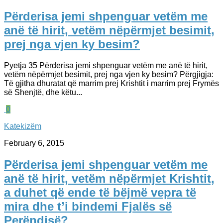
Përderisa jemi shpenguar vetëm me
anë të hirit, vetëm nëpërmjet besimit,
prej nga vjen ky besim?
Pyetja 35 Përderisa jemi shpenguar vetëm me anë të hirit,
vetëm nëpërmjet besimit, prej nga vjen ky besim? Përgjigja:
Të gjitha dhuratat që marrim prej Krishtit i marrim prej Frymës
së Shenjtë, dhe këtu...
0
Katekizëm
February 6, 2015
Përderisa jemi shpenguar vetëm me
anë të hirit, vetëm nëpërmjet Krishtit,
a duhet që ende të bëjmë vepra të
mira dhe t’i bindemi Fjalës së
Perëndisë?