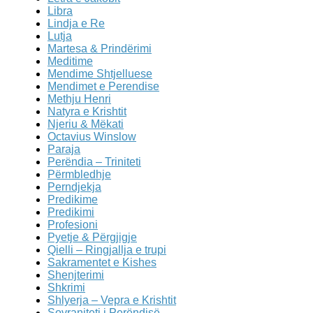
Libra
Lindja e Re
Lutja
Martesa & Prindërimi
Meditime
Mendime Shtjelluese
Mendimet e Perendise
Methju Henri
Natyra e Krishtit
Njeriu & Mëkati
Octavius Winslow
Paraja
Perëndia – Triniteti
Përmbledhje
Perndjekja
Predikime
Predikimi
Profesioni
Pyetje & Përgjigje
Qielli – Ringjallja e trupi
Sakramentet e Kishes
Shenjterimi
Shkrimi
Shlyerja – Vepra e Krishtit
Sovraniteti i Perëndisë