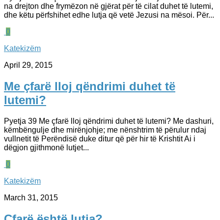
na drejton dhe frymëzon në gjërat për të cilat duhet të lutemi,
dhe këtu përfshihet edhe lutja që vetë Jezusi na mësoi. Për...
0
Katekizëm
April 29, 2015
Me çfarë lloj qëndrimi duhet të
lutemi?
Pyetja 39 Me çfarë lloj qëndrimi duhet të lutemi? Me dashuri,
këmbëngulje dhe mirënjohje; me nënshtrim të përulur ndaj
vullnetit të Perëndisë duke ditur që për hir të Krishtit Ai i
dëgjon gjithmonë lutjet...
0
Katekizëm
March 31, 2015
Çfarë është lutja?