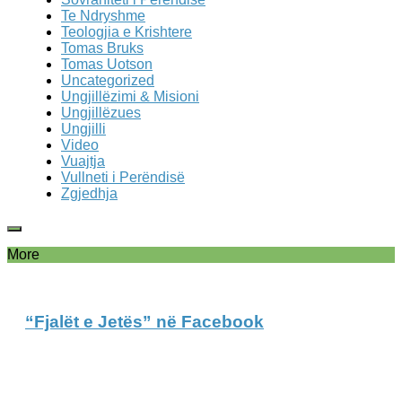
Te Ndryshme
Teologjia e Krishtere
Tomas Bruks
Tomas Uotson
Uncategorized
Ungjillëzimi & Misioni
Ungjillëzues
Ungjilli
Video
Vuajtja
Vullneti i Perëndisë
Zgjedhja
More
“Fjalët e Jetës” në Facebook