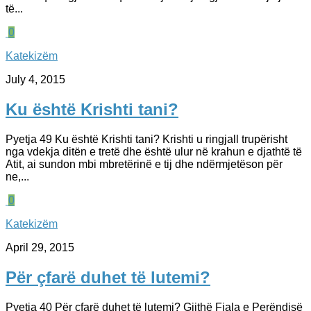
të...
0
Katekizëm
July 4, 2015
Ku është Krishti tani?
Pyetja 49 Ku është Krishti tani? Krishti u ringjall trupërisht
nga vdekja ditën e tretë dhe është ulur në krahun e djathtë të
Atit, ai sundon mbi mbretërinë e tij dhe ndërmjetëson për
ne,...
0
Katekizëm
April 29, 2015
Për çfarë duhet të lutemi?
Pyetja 40 Për çfarë duhet të lutemi? Gjithë Fjala e Perëndisë