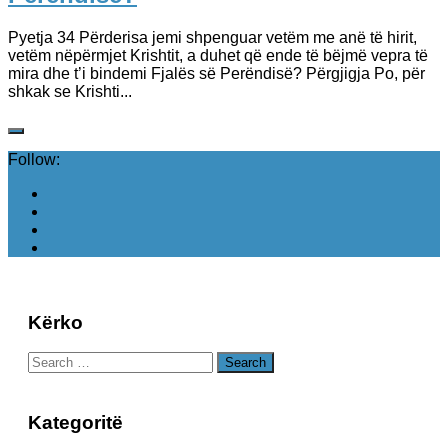
Pyetja 34 Përderisa jemi shpenguar vetëm me anë të hirit,
vetëm nëpërmjet Krishtit, a duhet që ende të bëjmë vepra të
mira dhe t’i bindemi Fjalës së Perëndisë? Përgjigja Po, për
shkak se Krishti...
Follow:
Kërko
Search
for:
Kategoritë