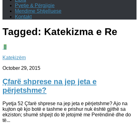
Pyetje & Përgjigje
Mendime Shtjelluese
Kontakt
Tagged:
Katekizma e Re
0
Katekizëm
October 29, 2015
Çfarë shprese na jep jeta e
përjetshme?
Pyetja 52 Çfarë shprese na jep jeta e përjetshme? Ajo na
kujton që kjo botë e tashme e prishur nuk është gjithë sa
ekziston; shumë shpejt do të jetojmë me Perëndinë dhe do
të...