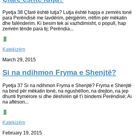
Pyetja 38 Çfarë është lutja? Lutja është hapja e zemrës tonë
para Perëndisë me lavdërim, përgjërim, rrëfim për mëkatin
dhe falënderim. Ki besim tek ai vazhdimisht, o popull, hap
zemrën tënde para tij; Perëndia...
0
Katekizëm
March 29, 2015
Si na ndihmon Fryma e Shenjtë?
Pyetja 37 Si na ndihmon Fryma e Shenjtë? Fryma e Shenjtë
na bind për mëkatin tonë, na ngushëllon, na drejton, na jep
dhunti frymërore si dhe dëshirën që t’i bindemi Perëndisë; Ai
na aftëson...
0
Katekizëm
February 19, 2015