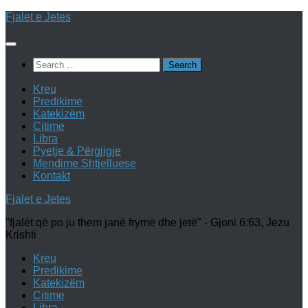
Skip
Fjalet e Jetes
to
content
Search
for:
Kreu
Predikime
Katekizëm
Citime
Libra
Pyetje & Përgjigje
Mendime Shtjelluese
Kontakt
Fjalet e Jetes
"fjalët që po ju them janë frymë dhe jetë" - Gjoni 6:63, Jezu
Krishti
Kreu
Predikime
Katekizëm
Citime
Libra