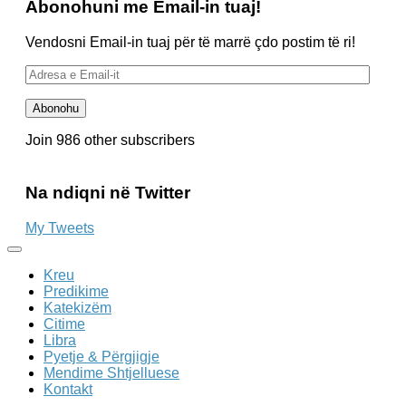
Abonohuni me Email-in tuaj!
Vendosni Email-in tuaj për të marrë çdo postim të ri!
Adresa
e
Email-
Abonohu
it
Join 986 other subscribers
Na ndiqni në Twitter
My Tweets
Kreu
Predikime
Katekizëm
Citime
Libra
Pyetje & Përgjigje
Mendime Shtjelluese
Kontakt