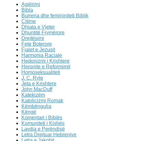
Agjërimi
Bibla
Burreria dhe femininiteti Biblik
Citime
Dhiata e Vjeter
Dhuntitë Frymërore
Drejtësimi
Fete Boterore
Fjalet e Jezusit
Harmonia Raciale
Hedonizmi i Krishtere
Heronjte e Reformimit
Homoseksualiteti
J. C. Ryle
Jeta e Krishtere
John MacDuff
Katekizëm
Katolicizmi Romak
Këmbëngulja
Këngë
Komentari i Biblës
Komuniteti i Kishës
Lavdia e Perëndisë
Letra Drejtuar Hebrenjve
Letra e Jakobit