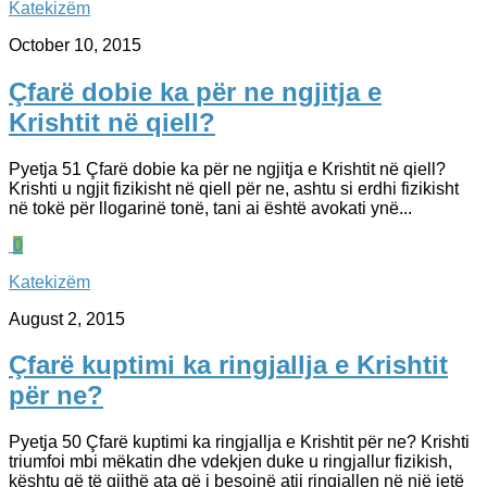
Katekizëm
October 10, 2015
Çfarë dobie ka për ne ngjitja e
Krishtit në qiell?
Pyetja 51 Çfarë dobie ka për ne ngjitja e Krishtit në qiell?
Krishti u ngjit fizikisht në qiell për ne, ashtu si erdhi fizikisht
në tokë për llogarinë tonë, tani ai është avokati ynë...
0
Katekizëm
August 2, 2015
Çfarë kuptimi ka ringjallja e Krishtit
për ne?
Pyetja 50 Çfarë kuptimi ka ringjallja e Krishtit për ne? Krishti
triumfoi mbi mëkatin dhe vdekjen duke u ringjallur fizikish,
kështu që të gjithë ata që i besojnë atij ringjallen në një jetë