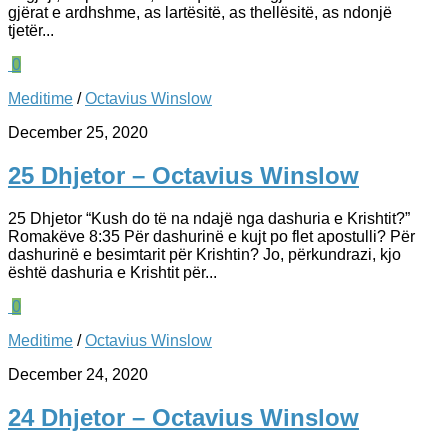
gjërat e ardhshme, as lartësitë, as thellësitë, as ndonjë
tjetër...
0
Meditime
/
Octavius Winslow
December 25, 2020
25 Dhjetor – Octavius Winslow
25 Dhjetor “Kush do të na ndajë nga dashuria e Krishtit?”
Romakëve 8:35 Për dashurinë e kujt po flet apostulli? Për
dashurinë e besimtarit për Krishtin? Jo, përkundrazi, kjo
është dashuria e Krishtit për...
0
Meditime
/
Octavius Winslow
December 24, 2020
24 Dhjetor – Octavius Winslow