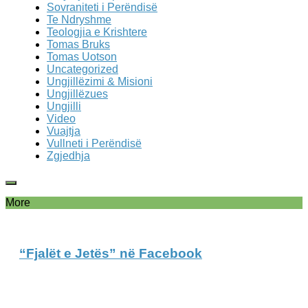
Sovraniteti i Perëndisë
Te Ndryshme
Teologjia e Krishtere
Tomas Bruks
Tomas Uotson
Uncategorized
Ungjillëzimi & Misioni
Ungjillëzues
Ungjilli
Video
Vuajtja
Vullneti i Perëndisë
Zgjedhja
More
“Fjalët e Jetës” në Facebook