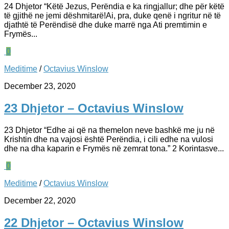
24 Dhjetor “Këtë Jezus, Perëndia e ka ringjallur; dhe për këtë
të gjithë ne jemi dëshmitarë!Ai, pra, duke qenë i ngritur në të
djathtë të Perëndisë dhe duke marrë nga Ati premtimin e
Frymës...
0
Meditime
/
Octavius Winslow
December 23, 2020
23 Dhjetor – Octavius Winslow
23 Dhjetor “Edhe ai që na themelon neve bashkë me ju në
Krishtin dhe na vajosi është Perëndia, i cili edhe na vulosi
dhe na dha kaparin e Frymës në zemrat tona.” 2 Korintasve...
0
Meditime
/
Octavius Winslow
December 22, 2020
22 Dhjetor – Octavius Winslow