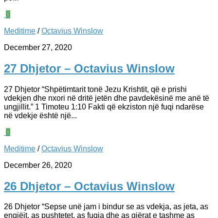
0
Meditime
/
Octavius Winslow
December 27, 2020
27 Dhjetor – Octavius Winslow
27 Dhjetor “Shpëtimtarit tonë Jezu Krishtit, që e prishi
vdekjen dhe nxori në dritë jetën dhe pavdekësinë me anë të
ungjillit.” 1 Timoteu 1:10 Fakti që ekziston një fuqi ndarëse
në vdekje është një...
0
Meditime
/
Octavius Winslow
December 26, 2020
26 Dhjetor – Octavius Winslow
26 Dhjetor “Sepse unë jam i bindur se as vdekja, as jeta, as
engjëjt, as pushtetet, as fuqia dhe as gjërat e tashme as