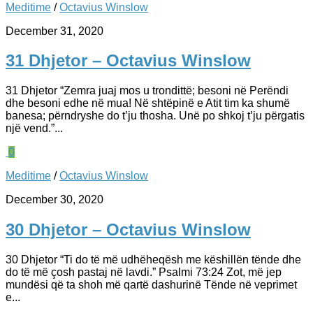
Meditime
/
Octavius Winslow
December 31, 2020
31 Dhjetor – Octavius Winslow
31 Dhjetor “Zemra juaj mos u trondittë; besoni në Perëndi
dhe besoni edhe në mua! Në shtëpinë e Atit tim ka shumë
banesa; përndryshe do t’ju thosha. Unë po shkoj t’ju përgatis
një vend.”...
0
Meditime
/
Octavius Winslow
December 30, 2020
30 Dhjetor – Octavius Winslow
30 Dhjetor “Ti do të më udhëheqësh me këshillën tënde dhe
do të më çosh pastaj në lavdi.” Psalmi 73:24 Zot, më jep
mundësi që ta shoh më qartë dashurinë Tënde në veprimet
e...