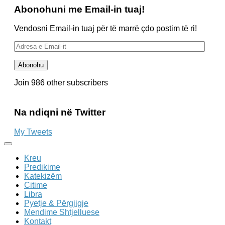
Abonohuni me Email-in tuaj!
Vendosni Email-in tuaj për të marrë çdo postim të ri!
Adresa
e
Email-
Abonohu
it
Join 986 other subscribers
Na ndiqni në Twitter
My Tweets
Kreu
Predikime
Katekizëm
Citime
Libra
Pyetje & Përgjigje
Mendime Shtjelluese
Kontakt