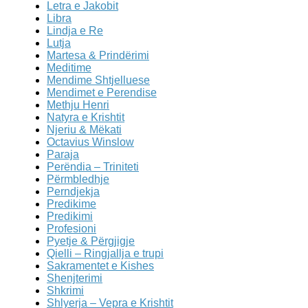
Letra e Jakobit
Libra
Lindja e Re
Lutja
Martesa & Prindërimi
Meditime
Mendime Shtjelluese
Mendimet e Perendise
Methju Henri
Natyra e Krishtit
Njeriu & Mëkati
Octavius Winslow
Paraja
Perëndia – Triniteti
Përmbledhje
Perndjekja
Predikime
Predikimi
Profesioni
Pyetje & Përgjigje
Qielli – Ringjallja e trupi
Sakramentet e Kishes
Shenjterimi
Shkrimi
Shlyerja – Vepra e Krishtit