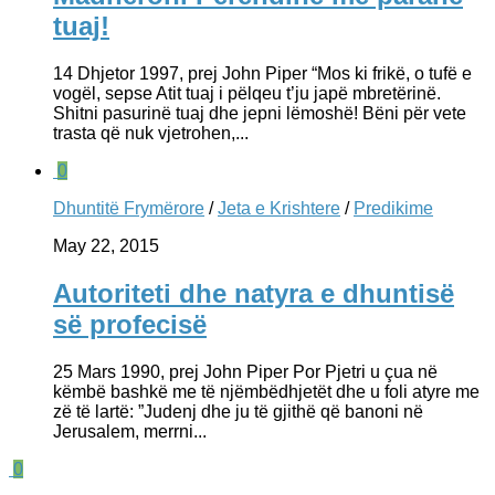
tuaj!
14 Dhjetor 1997, prej John Piper “Mos ki frikë, o tufë e
vogël, sepse Atit tuaj i pëlqeu t’ju japë mbretërinë.
Shitni pasurinë tuaj dhe jepni lëmoshë! Bëni për vete
trasta që nuk vjetrohen,...
0
Dhuntitë Frymërore
/
Jeta e Krishtere
/
Predikime
May 22, 2015
Autoriteti dhe natyra e dhuntisë
së profecisë
25 Mars 1990, prej John Piper Por Pjetri u çua në
këmbë bashkë me të njëmbëdhjetët dhe u foli atyre me
zë të lartë: ”Judenj dhe ju të gjithë që banoni në
Jerusalem, merrni...
0