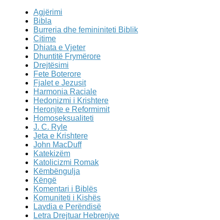
Agjërimi
Bibla
Burreria dhe femininiteti Biblik
Citime
Dhiata e Vjeter
Dhuntitë Frymërore
Drejtësimi
Fete Boterore
Fjalet e Jezusit
Harmonia Raciale
Hedonizmi i Krishtere
Heronjte e Reformimit
Homoseksualiteti
J. C. Ryle
Jeta e Krishtere
John MacDuff
Katekizëm
Katolicizmi Romak
Këmbëngulja
Këngë
Komentari i Biblës
Komuniteti i Kishës
Lavdia e Perëndisë
Letra Drejtuar Hebrenjve