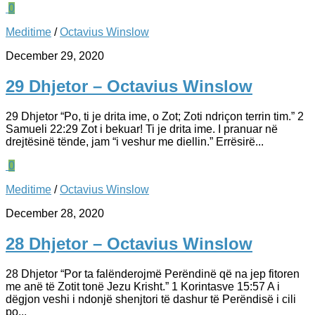
0
Meditime
/
Octavius Winslow
December 29, 2020
29 Dhjetor – Octavius Winslow
29 Dhjetor “Po, ti je drita ime, o Zot; Zoti ndriçon terrin tim.” 2
Samueli 22:29 Zot i bekuar! Ti je drita ime. I pranuar në
drejtësinë tënde, jam “i veshur me diellin.” Errësirë...
0
Meditime
/
Octavius Winslow
December 28, 2020
28 Dhjetor – Octavius Winslow
28 Dhjetor “Por ta falënderojmë Perëndinë që na jep fitoren
me anë të Zotit tonë Jezu Krisht.” 1 Korintasve 15:57 A i
dëgjon veshi i ndonjë shenjtori të dashur të Perëndisë i cili
po...