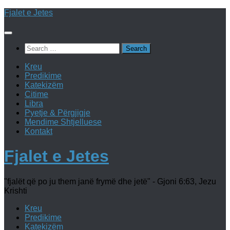
Skip
Fjalet e Jetes
to
content
Search
for:
Kreu
Predikime
Katekizëm
Citime
Libra
Pyetje & Përgjigje
Mendime Shtjelluese
Kontakt
Fjalet e Jetes
"fjalët që po ju them janë frymë dhe jetë" - Gjoni 6:63, Jezu
Krishti
Kreu
Predikime
Katekizëm