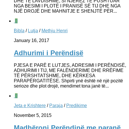
DHE TË LAVDISHME, SI NJERËZ TË PUSHTUAR
NGA BESIMI I PLOTË I PRANISË SË TIJ DHE NGA
NJË DROJË DHE MAHNITJE E SHENJTË PËR...
0
Bibla
/
Lutja
/
Methju Henri
January 16, 2017
Adhurimi i Perëndisë
PJESA E PARË E LUTJES, ADRESIMI I PERËNDISË,
ADHURIMI I TIJ, ME FALËNDERIME DHE RRËFIME
TË PËRSHTATSHME, DHE KËRKESA
PARAPËRGATITËSE. Shpirti ynë është në një pozitë
serioze dhe plot drojë, mendimet tona janë të...
0
Jeta e Krishtere
/
Paraja
/
Predikime
November 5, 2015
Madhëroni Perëndinë me paranë