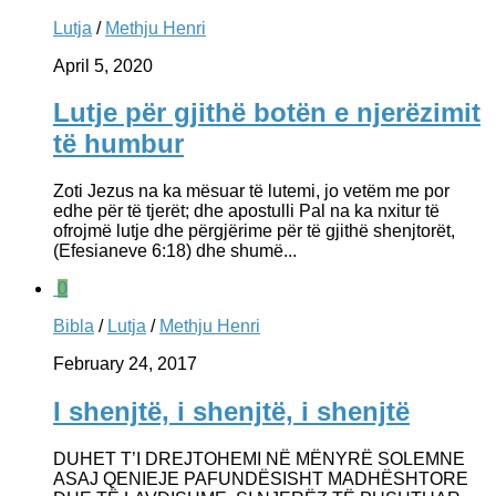
Lutja
/
Methju Henri
April 5, 2020
Lutje për gjithë botën e njerëzimit
të humbur
Zoti Jezus na ka mësuar të lutemi, jo vetëm me por
edhe për të tjerët; dhe apostulli Pal na ka nxitur të
ofrojmë lutje dhe përgjërime për të gjithë shenjtorët,
(Efesianeve 6:18) dhe shumë...
0
Bibla
/
Lutja
/
Methju Henri
February 24, 2017
I shenjtë, i shenjtë, i shenjtë
DUHET T’I DREJTOHEMI NË MËNYRË SOLEMNE
ASAJ QENIEJE PAFUNDËSISHT MADHËSHTORE