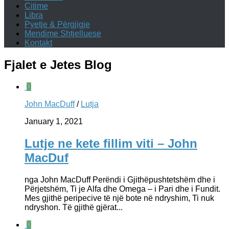
Citime
Libra
Pyetje & Përgjigje
Mendime Shtjelluese
Kontakt
Fjalet e Jetes
Blog
0
John MacDuff
/
Lutja
January 1, 2021
Lutje ne kete fillim viti – John
MacDuf
nga John MacDuff Perëndi i Gjithëpushtetshëm dhe i
Përjetshëm, Ti je Alfa dhe Omega – i Pari dhe i Fundit.
Mes gjithë peripecive të një bote në ndryshim, Ti nuk
ndryshon. Të gjithë gjërat...
0