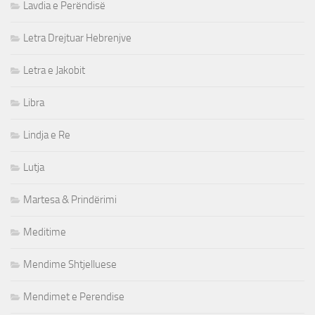
Lavdia e Perëndisë
Letra Drejtuar Hebrenjve
Letra e Jakobit
Libra
Lindja e Re
Lutja
Martesa & Prindërimi
Meditime
Mendime Shtjelluese
Mendimet e Perendise