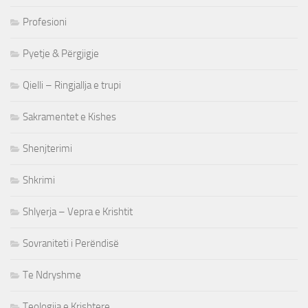
Profesioni
Pyetje & Përgjigje
Qielli – Ringjallja e trupi
Sakramentet e Kishes
Shenjterimi
Shkrimi
Shlyerja – Vepra e Krishtit
Sovraniteti i Perëndisë
Te Ndryshme
Teologjia e Krishtere