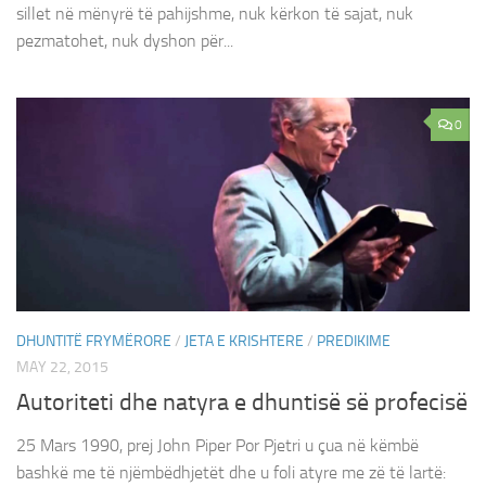
sillet në mënyrë të pahijshme, nuk kërkon të sajat, nuk
pezmatohet, nuk dyshon për...
0
DHUNTITË FRYMËRORE
/
JETA E KRISHTERE
/
PREDIKIME
MAY 22, 2015
Autoriteti dhe natyra e dhuntisë së profecisë
25 Mars 1990, prej John Piper Por Pjetri u çua në këmbë
bashkë me të njëmbëdhjetët dhe u foli atyre me zë të lartë: