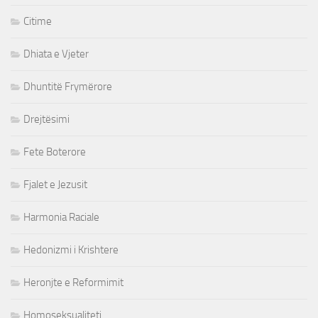
Citime
Dhiata e Vjeter
Dhuntitë Frymërore
Drejtësimi
Fete Boterore
Fjalet e Jezusit
Harmonia Raciale
Hedonizmi i Krishtere
Heronjte e Reformimit
Homoseksualiteti