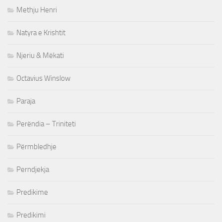
Methju Henri
Natyra e Krishtit
Njeriu & Mëkati
Octavius Winslow
Paraja
Perëndia – Triniteti
Përmbledhje
Perndjekja
Predikime
Predikimi