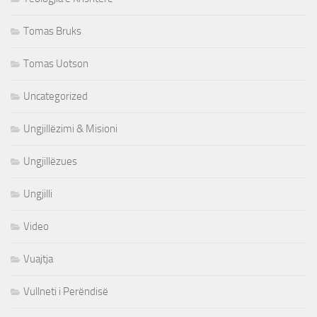
Tomas Bruks
Tomas Uotson
Uncategorized
Ungjillëzimi & Misioni
Ungjillëzues
Ungjilli
Video
Vuajtja
Vullneti i Perëndisë