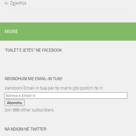
Zgjedhja
MORE
“FJALËT E JETËS” NË FACEBOOK
ABONOHUNI ME EMAIL-IN TUAJ!
Vendosni Email-in tuaj për të marrë çdo postim të ri!
Adresa
e
Abonohu
Email-
Join 986 other subscribers
it
NA NDIQNI NË TWITTER