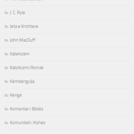
J. C. Ryle
Jeta e Krishtere
John MacDuff
Katekizëm
Katolicizmi Romak
Këmbëngulja
Këngë
Komentari i Biblës
Komuniteti i Kishës