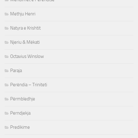
Methju Henri
Natyra e Krishtit
Njeriu & Mëkati
Octavius Winslow
Paraja
Perëndia – Triniteti
Përmbledhje
Perndjekja
Predikime