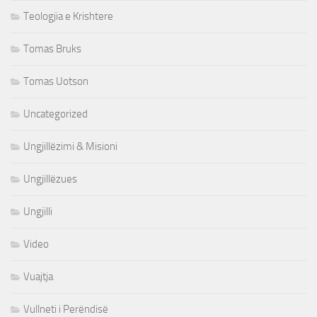
Teologjia e Krishtere
Tomas Bruks
Tomas Uotson
Uncategorized
Ungjillëzimi & Misioni
Ungjillëzues
Ungjilli
Video
Vuajtja
Vullneti i Perëndisë