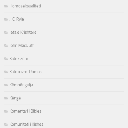
Homoseksualiteti
J. C. Ryle
Jeta e Krishtere
John MacDuff
Katekizëm
Katolicizmi Romak
Këmbëngulja
Këngë
Komentari i Biblës
Komuniteti i Kishës