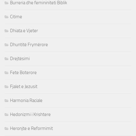
Burreria dhe femininiteti Biblik
Citime
Dhiata e Vjeter
Dhuntitë Frymërore
Drejtësimi
Fete Boterore
Fjalet e Jezusit
Harmonia Raciale
Hedonizmi i Krishtere
Heronjte e Reformimit