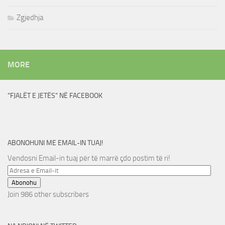
Zgjedhja
MORE
“FJALËT E JETËS” NË FACEBOOK
ABONOHUNI ME EMAIL-IN TUAJ!
Vendosni Email-in tuaj për të marrë çdo postim të ri!
Adresa
e
Abonohu
Email-
Join 986 other subscribers
it