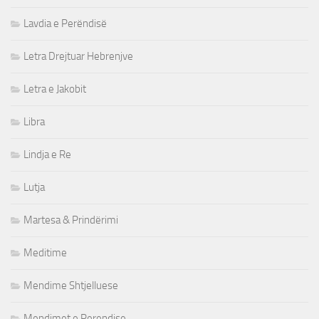
Lavdia e Perëndisë
Letra Drejtuar Hebrenjve
Letra e Jakobit
Libra
Lindja e Re
Lutja
Martesa & Prindërimi
Meditime
Mendime Shtjelluese
Mendimet e Perendise