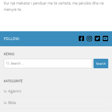
Kur një mëkatar i penduar me të vërtetë, me përulësi dhe në
mënyrë të...
FOLLOW:
KËRKO
Search
for:
KATEGORITË
Agjërimi
Bibla