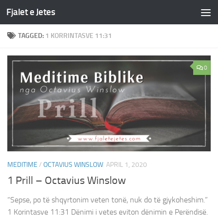
Fjalet e Jetes
Skip to content
TAGGED:
1 KORRINTASVE 11:31
0
MEDITIME
/
OCTAVIUS WINSLOW
APRIL 1, 2020
1 Prill – Octavius Winslow
“Sepse, po të shqyrtonim veten tonë, nuk do të gjykoheshim.”
1 Korintasve 11:31 Dënimi i vetes eviton dënimin e Perëndisë.