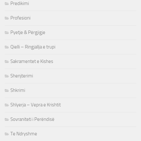
Predikimi
Profesioni
Pyetje & Përgjigje
Qielli – Ringjallja e trupi
Sakramentet e Kishes
Shenjterimi
Shkrimi
Shlyerja – Vepra e Krishtit
Sovraniteti i Perëndisë
Te Ndryshme