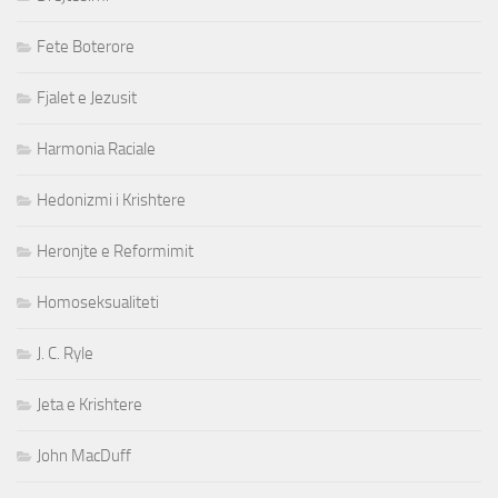
Fete Boterore
Fjalet e Jezusit
Harmonia Raciale
Hedonizmi i Krishtere
Heronjte e Reformimit
Homoseksualiteti
J. C. Ryle
Jeta e Krishtere
John MacDuff