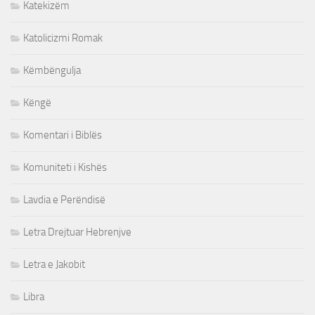
Katekizëm
Katolicizmi Romak
Këmbëngulja
Këngë
Komentari i Biblës
Komuniteti i Kishës
Lavdia e Perëndisë
Letra Drejtuar Hebrenjve
Letra e Jakobit
Libra