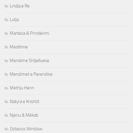
Lindja e Re
Lutja
Martesa & Prindërimi
Meditime
Mendime Shtjelluese
Mendimet e Perendise
Methju Henri
Natyra e Krishtit
Njeriu & Mëkati
Octavius Winslow