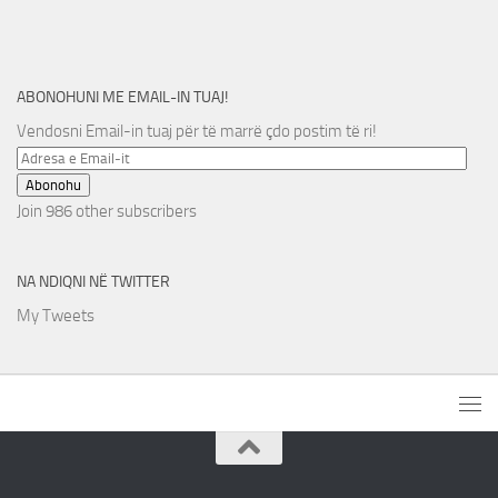
ABONOHUNI ME EMAIL-IN TUAJ!
Vendosni Email-in tuaj për të marrë çdo postim të ri!
Adresa
e
Abonohu
Email-
Join 986 other subscribers
it
NA NDIQNI NË TWITTER
My Tweets