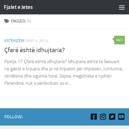
Fjalet e Jetes
Skip to content
TAGGED:
25
0
KATEKIZËM
MAY 4, 2014
Çfarë është idhujtaria?
Pyetja 17 Çfarë është idhujtaria? Idhujtaria është të besuarit
në gjërat e krijuara dhe jo në Krijuesin për shpresën, lumturinë,
rëndësinë dhe sigurinë tonë. Sepse, megjithëse e njohën
Perëndinë, nuk e përlëvduan as e...
FOLLOW: