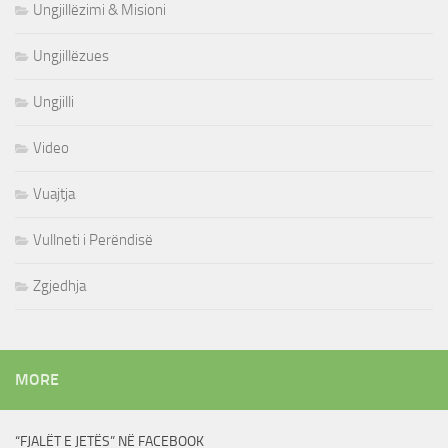
Ungjillëzimi & Misioni
Ungjillëzues
Ungjilli
Video
Vuajtja
Vullneti i Perëndisë
Zgjedhja
MORE
“FJALËT E JETËS” NË FACEBOOK