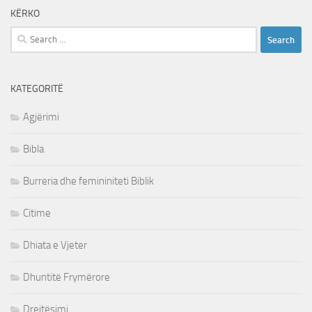
KËRKO
Search
for:
KATEGORITË
Agjërimi
Bibla
Burreria dhe femininiteti Biblik
Citime
Dhiata e Vjeter
Dhuntitë Frymërore
Drejtësimi