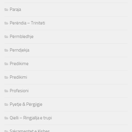
Paraja
Perëndia – Triniteti
Përmbledhje
Perndjekja
Predikime
Predikimi
Profesioni
Pyetje & Përgjigje
Qielli – Ringjallja e trupi
Sakramentet e Kishes