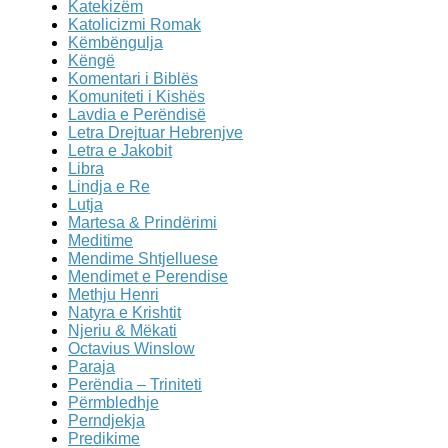
Katekizëm
Katolicizmi Romak
Këmbëngulja
Këngë
Komentari i Biblës
Komuniteti i Kishës
Lavdia e Perëndisë
Letra Drejtuar Hebrenjve
Letra e Jakobit
Libra
Lindja e Re
Lutja
Martesa & Prindërimi
Meditime
Mendime Shtjelluese
Mendimet e Perendise
Methju Henri
Natyra e Krishtit
Njeriu & Mëkati
Octavius Winslow
Paraja
Perëndia – Triniteti
Përmbledhje
Perndjekja
Predikime