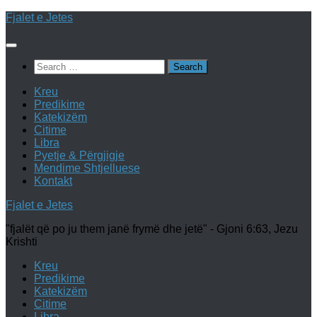
Skip
Fjalet e Jetes
to
content
Search
for:
Kreu
Predikime
Katekizëm
Citime
Libra
Pyetje & Përgjigje
Mendime Shtjelluese
Kontakt
Fjalet e Jetes
"fjalët që po ju them janë frymë dhe jetë" - Gjoni 6:63, Jezu
Krishti
Kreu
Predikime
Katekizëm
Citime
Libra