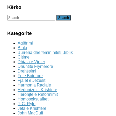
Kërko
Search
for:
Kategoritë
Agjërimi
Bibla
Burreria dhe femininiteti Biblik
Citime
Dhiata e Vjeter
Dhuntitë Frymërore
Drejtësimi
Fete Boterore
Fjalet e Jezusit
Harmonia Raciale
Hedonizmi i Krishtere
Heronjte e Reformimit
Homoseksualiteti
J. C. Ryle
Jeta e Krishtere
John MacDuff