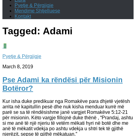
Pyetje & Përgjigje
Mendime Shtjelluese
Kontakt
Tagged:
Adami
0
Pyetje & Përgjigje
March 8, 2019
Pse Adami ka rëndësi për Misionin
Botëror?
Kur isha duke predikuar nga Romakëve para dhjetë vjetësh
arrita në kapitullin pesë dhe nuk kisha menduar kurrë më
parë se sa të rëndësishme janë vargjet Romakëve 5:12-21
për misionin. Këto vargje fillojnë duke thënë , “Prandaj, ashtu
si me anë të një njeriu të vetëm mëkati hyri në botë dhe me
anë të mëkatit vdekja po ashtu vdekja u shtri tek të gjithë
njerëzit, sepse të gjithë mëkatuan.”