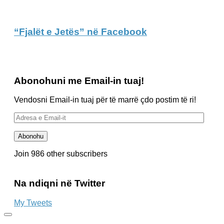
“Fjalët e Jetës” në Facebook
Abonohuni me Email-in tuaj!
Vendosni Email-in tuaj për të marrë çdo postim të ri!
Adresa
e
Email-
Abonohu
it
Join 986 other subscribers
Na ndiqni në Twitter
My Tweets