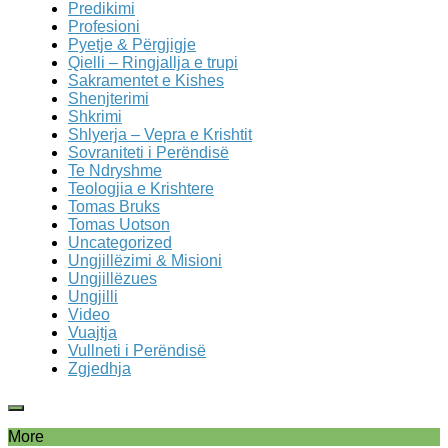
Predikimi
Profesioni
Pyetje & Përgjigje
Qielli – Ringjallja e trupi
Sakramentet e Kishes
Shenjterimi
Shkrimi
Shlyerja – Vepra e Krishtit
Sovraniteti i Perëndisë
Te Ndryshme
Teologjia e Krishtere
Tomas Bruks
Tomas Uotson
Uncategorized
Ungjillëzimi & Misioni
Ungjillëzues
Ungjilli
Video
Vuajtja
Vullneti i Perëndisë
Zgjedhja
More