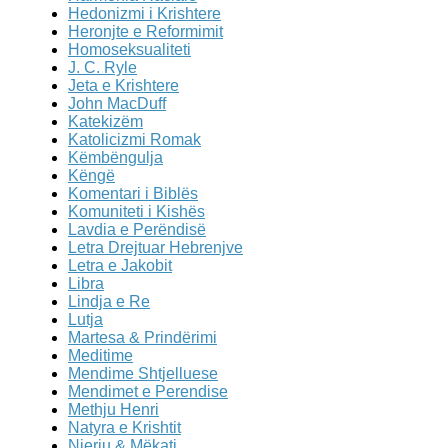
Hedonizmi i Krishtere
Heronjte e Reformimit
Homoseksualiteti
J. C. Ryle
Jeta e Krishtere
John MacDuff
Katekizëm
Katolicizmi Romak
Këmbëngulja
Këngë
Komentari i Biblës
Komuniteti i Kishës
Lavdia e Perëndisë
Letra Drejtuar Hebrenjve
Letra e Jakobit
Libra
Lindja e Re
Lutja
Martesa & Prindërimi
Meditime
Mendime Shtjelluese
Mendimet e Perendise
Methju Henri
Natyra e Krishtit
Njeriu & Mëkati