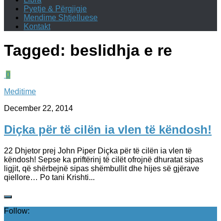
Pyetje & Përgjigje
Mendime Shtjelluese
Kontakt
Tagged:
beslidhja e re
0
Meditime
December 22, 2014
Diçka për të cilën ia vlen të këndosh!
22 Dhjetor prej John Piper Diçka për të cilën ia vlen të
këndosh! Sepse ka priftërinj të cilët ofrojnë dhuratat sipas
ligjit, që shërbejnë sipas shëmbullit dhe hijes së gjërave
qiellore… Po tani Krishti...
Follow: