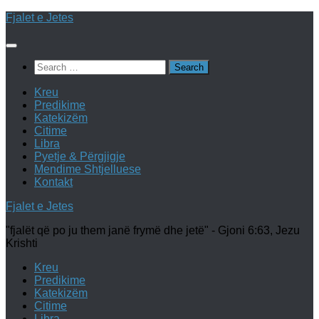
Skip
Fjalet e Jetes
to
content
Search
for:
Kreu
Predikime
Katekizëm
Citime
Libra
Pyetje & Përgjigje
Mendime Shtjelluese
Kontakt
Fjalet e Jetes
"fjalët që po ju them janë frymë dhe jetë" - Gjoni 6:63, Jezu
Krishti
Kreu
Predikime
Katekizëm
Citime
Libra