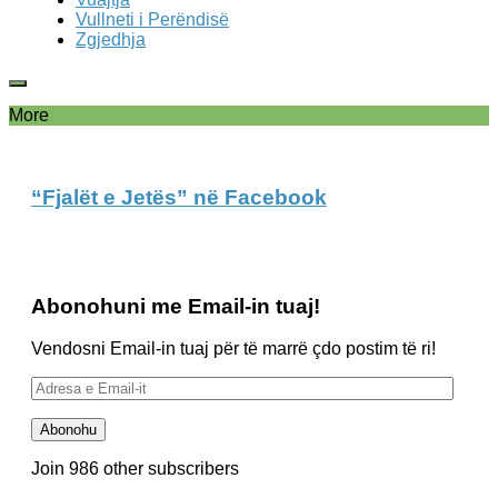
Vullneti i Perëndisë
Zgjedhja
More
“Fjalët e Jetës” në Facebook
Abonohuni me Email-in tuaj!
Vendosni Email-in tuaj për të marrë çdo postim të ri!
Adresa
e
Email-
Abonohu
it
Join 986 other subscribers