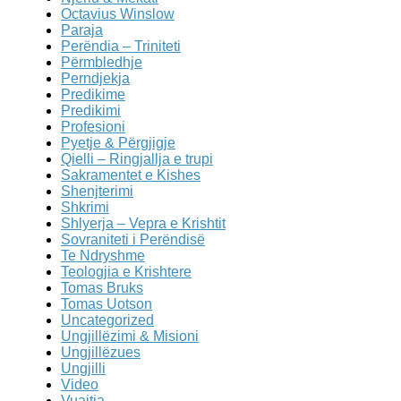
Octavius Winslow
Paraja
Perëndia – Triniteti
Përmbledhje
Perndjekja
Predikime
Predikimi
Profesioni
Pyetje & Përgjigje
Qielli – Ringjallja e trupi
Sakramentet e Kishes
Shenjterimi
Shkrimi
Shlyerja – Vepra e Krishtit
Sovraniteti i Perëndisë
Te Ndryshme
Teologjia e Krishtere
Tomas Bruks
Tomas Uotson
Uncategorized
Ungjillëzimi & Misioni
Ungjillëzues
Ungjilli
Video
Vuajtja