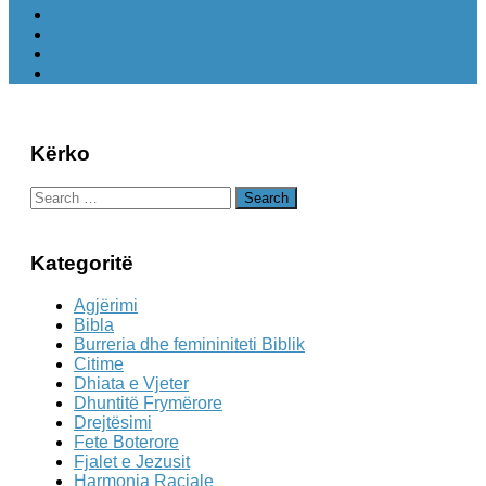
Kërko
Search
for:
Kategoritë
Agjërimi
Bibla
Burreria dhe femininiteti Biblik
Citime
Dhiata e Vjeter
Dhuntitë Frymërore
Drejtësimi
Fete Boterore
Fjalet e Jezusit
Harmonia Raciale