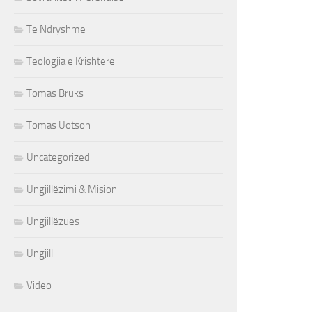
Te Ndryshme
Teologjia e Krishtere
Tomas Bruks
Tomas Uotson
Uncategorized
Ungjillëzimi & Misioni
Ungjillëzues
Ungjilli
Video