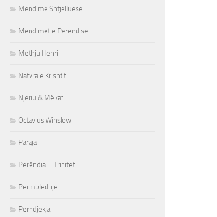
Mendime Shtjelluese
Mendimet e Perendise
Methju Henri
Natyra e Krishtit
Njeriu & Mëkati
Octavius Winslow
Paraja
Perëndia – Triniteti
Përmbledhje
Perndjekja