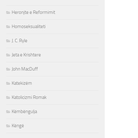
Heronjte e Reformimit
Homoseksualiteti
J. C. Ryle
Jeta e Krishtere
John MacDuff
Katekizëm
Katolicizmi Romak
Këmbëngulja
Këngë