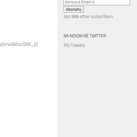
Adresa
e
Abonohu
Email-
Join 986 other subscribers
it
NA NDIQNI NË TWITTER
N0m49WzcDiW_jl]
My Tweets