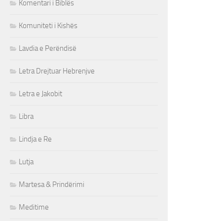
Komentari i Biblës
Komuniteti i Kishës
Lavdia e Perëndisë
Letra Drejtuar Hebrenjve
Letra e Jakobit
Libra
Lindja e Re
Lutja
Martesa & Prindërimi
Meditime