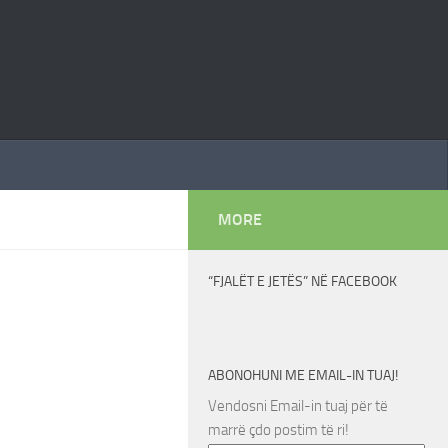
MORE
“FJALËT E JETËS” NË FACEBOOK
ABONOHUNI ME EMAIL-IN TUAJ!
Vendosni Email-in tuaj për të
marrë çdo postim të ri!