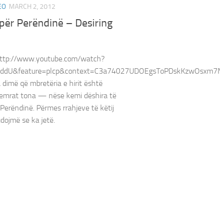
EO
MARCH 2, 2012
për Perëndinë – Desiring
ttp://www.youtube.com/watch?
kddU&feature=plcp&context=C3a74027UDOEgsToPDskKzwOsxm7
dimë që mbretëria e hirit është
zemrat tona — nëse kemi dëshira të
 Perëndinë. Përmes rrahjeve të këtij
udojmë se ka jetë.