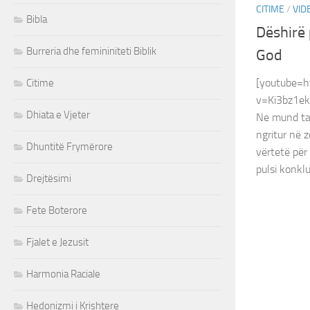
CITIME
/
VID
Bibla
Dëshirë 
Burreria dhe femininiteti Biblik
God
[youtube=h
Citime
v=Ki3bz1e
Dhiata e Vjeter
Ne mund ta 
ngritur në 
Dhuntitë Frymërore
vërtetë për
pulsi konkl
Drejtësimi
Fete Boterore
Fjalet e Jezusit
Harmonia Raciale
Hedonizmi i Krishtere