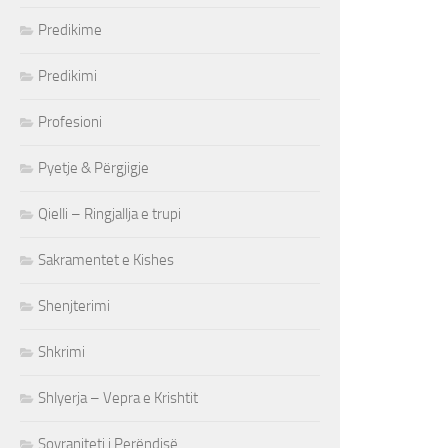
Predikime
Predikimi
Profesioni
Pyetje & Përgjigje
Qielli – Ringjallja e trupi
Sakramentet e Kishes
Shenjterimi
Shkrimi
Shlyerja – Vepra e Krishtit
Sovraniteti i Perëndisë