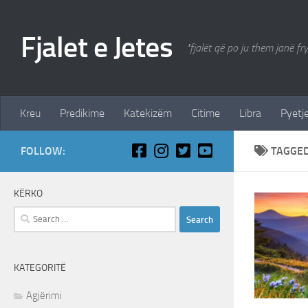
Skip to content
Fjalet e Jetes
"fjalët që po ju them janë fr
Kreu
Predikime
Katekizëm
Citime
Libra
Pyetje
FOLLOW:
TAGGE
KËRKO
Search
for:
KATEGORITË
Agjërimi