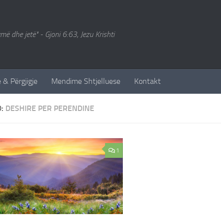
ymë dhe jetë" - Gjoni 6:63, Jezu Krishti
 & Përgjigje
Mendime Shtjelluese
Kontakt
D:
DESHIRE PER PERENDINE
1