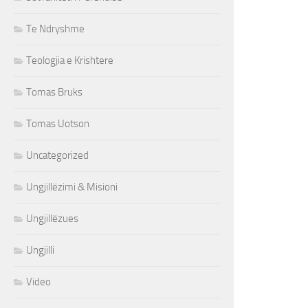
Te Ndryshme
Teologjia e Krishtere
Tomas Bruks
Tomas Uotson
Uncategorized
Ungjillëzimi & Misioni
Ungjillëzues
Ungjilli
Video