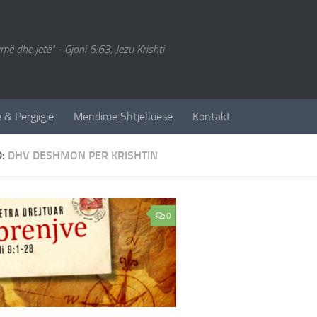
ymë dhe jetë" - Gjoni 6:63, Jezu Krishti
 & Përgjigje
Mendime Shtjelluese
Kontakt
D:
DHV DESHMON PER KRISHTIN
0