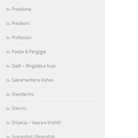
Predikime
Predikimi
Profesioni
Pyetje & Përgjigje
Qielli – Ringjallja e trupi
Sakramentet e Kishes
Shenjterimi
Shkrimi
Shlyerja – Vepra e Krishtit
Sovraniteti i Perëndisë