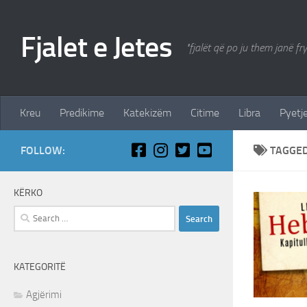
Skip to content
Fjalet e Jetes
"fjalët që po ju them janë fr
Kreu
Predikime
Katekizëm
Citime
Libra
Pyetje
FOLLOW:
TAGGE
KËRKO
Search
for:
KATEGORITË
Agjërimi