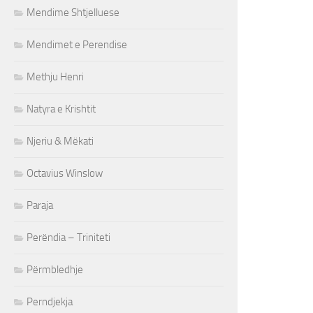
Mendime Shtjelluese
Mendimet e Perendise
Methju Henri
Natyra e Krishtit
Njeriu & Mëkati
Octavius Winslow
Paraja
Perëndia – Triniteti
Përmbledhje
Perndjekja