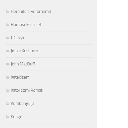
Heronjte e Reformimit
Homoseksualiteti
J. C. Ryle
Jeta e Krishtere
John MacDuff
Katekizëm
Katolicizmi Romak
Këmbëngulja
Këngë