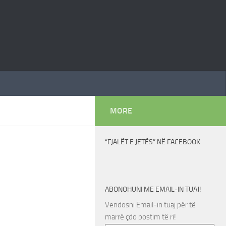
MORE
“FJALËT E JETËS” NË FACEBOOK
ABONOHUNI ME EMAIL-IN TUAJ!
Vendosni Email-in tuaj për të
marrë çdo postim të ri!