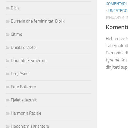
KOMENTARI I
Bibla
/
UNCATEGO
JANUARY 6, 
Burreria dhe femininiteti Biblik
Komenti
Citime
Hebrenjve 9
Tabernakulli
Dhiata e Vjeter
Përdorimi d
tyre në Kri
Dhuntitë Frymërore
dinjiteti sup
Drejtësimi
Fete Boterore
Fjalet e Jezusit
Harmonia Raciale
Hedonizmi i Krishtere