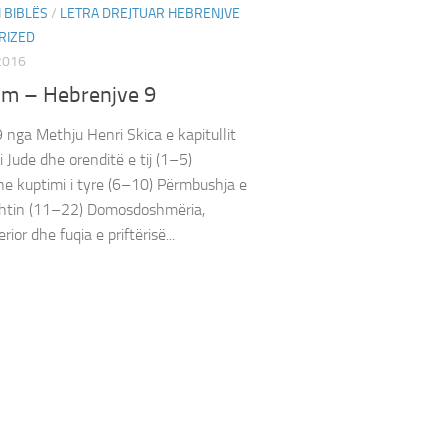
 BIBLËS
/
LETRA DREJTUAR HEBRENJVE
RIZED
2016
m – Hebrenjve 9
 nga Methju Henri Skica e kapitullit
 Jude dhe orenditë e tij (1–5)
he kuptimi i tyre (6–10) Përmbushja e
shtin (11–22) Domosdoshmëria,
erior dhe fuqia e priftërisë...