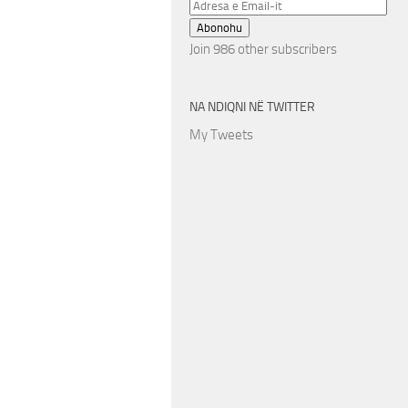
Adresa
e
Abonohu
Email-
Join 986 other subscribers
it
NA NDIQNI NË TWITTER
My Tweets