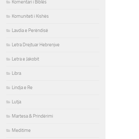
Komentari i Biblës
Komuniteti i Kishës
Lavdia e Perëndisë
Letra Drejtuar Hebrenjve
Letra e Jakobit
Libra
Lindja e Re
Lutja
Martesa & Prindërimi
Meditime