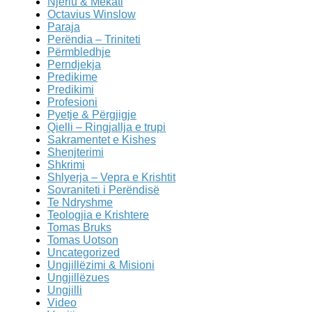
Njeriu & Mëkati
Octavius Winslow
Paraja
Perëndia – Triniteti
Përmbledhje
Perndjekja
Predikime
Predikimi
Profesioni
Pyetje & Përgjigje
Qielli – Ringjallja e trupi
Sakramentet e Kishes
Shenjterimi
Shkrimi
Shlyerja – Vepra e Krishtit
Sovraniteti i Perëndisë
Te Ndryshme
Teologjia e Krishtere
Tomas Bruks
Tomas Uotson
Uncategorized
Ungjillëzimi & Misioni
Ungjillëzues
Ungjilli
Video