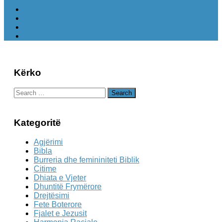
Kërko
Search
for:
Kategoritë
Agjërimi
Bibla
Burreria dhe femininiteti Biblik
Citime
Dhiata e Vjeter
Dhuntitë Frymërore
Drejtësimi
Fete Boterore
Fjalet e Jezusit