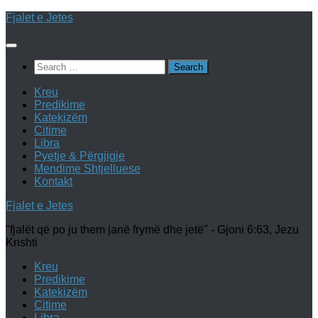
Skip
Fjalet e Jetes
to
content
Search
for:
Kreu
Predikime
Katekizëm
Citime
Libra
Pyetje & Përgjigje
Mendime Shtjelluese
Kontakt
Fjalet e Jetes
"fjalët që po ju them janë frymë dhe jetë" - Gjoni 6:63, Jezu
Krishti
Kreu
Predikime
Katekizëm
Citime
Libra