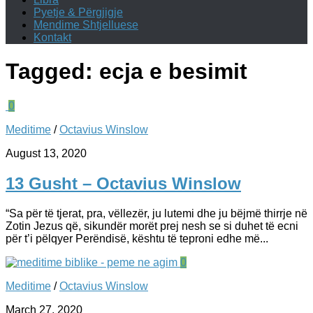
Pyetje & Përgjigje
Mendime Shtjelluese
Kontakt
Tagged:
ecja e besimit
0
Meditime
/
Octavius Winslow
August 13, 2020
13 Gusht – Octavius Winslow
“Sa për të tjerat, pra, vëllezër, ju lutemi dhe ju bëjmë thirrje në
Zotin Jezus që, sikundër morët prej nesh se si duhet të ecni
për t’i pëlqyer Perëndisë, kështu të teproni edhe më...
0
Meditime
/
Octavius Winslow
March 27, 2020