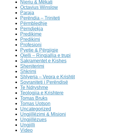
Njeriu & Mëkati
Octavius Winslow
Paraja
Perëndia – Triniteti
Përmbledhje
Perndjekja
Predikime
Predikimi
Profesioni
Pyetje & Përgjigje
Qielli – Ringjallja e trupi
Sakramentet e Kishes
Shenjterimi
Shkrimi
Shlyerja – Vepra e Krishtit
Sovraniteti i Perëndisë
Te Ndryshme
Teologjia e Krishtere
Tomas Bruks
Tomas Uotson
Uncategorized
Ungjillëzimi & Misioni
Ungjillëzues
Ungjilli
Video