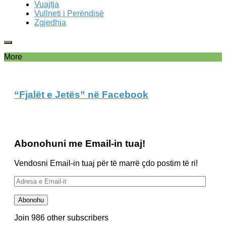
Vuajtja
Vullneti i Perëndisë
Zgjedhja
More
“Fjalët e Jetës” në Facebook
Abonohuni me Email-in tuaj!
Vendosni Email-in tuaj për të marrë çdo postim të ri!
Adresa
e
Email-
Abonohu
it
Join 986 other subscribers