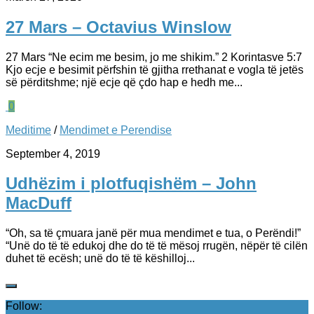
27 Mars – Octavius Winslow
27 Mars “Ne ecim me besim, jo me shikim.” 2 Korintasve 5:7
Kjo ecje e besimit përfshin të gjitha rrethanat e vogla të jetës
së përditshme; një ecje që çdo hap e hedh me...
0
Meditime
/
Mendimet e Perendise
September 4, 2019
Udhëzim i plotfuqishëm – John
MacDuff
“Oh, sa të çmuara janë për mua mendimet e tua, o Perëndi!”
“Unë do të të edukoj dhe do të të mësoj rrugën, nëpër të cilën
duhet të ecësh; unë do të të këshilloj...
Follow: