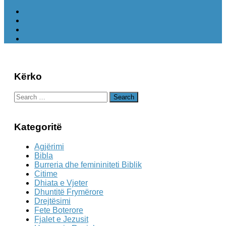
Kërko
Search
for:
Kategoritë
Agjërimi
Bibla
Burreria dhe femininiteti Biblik
Citime
Dhiata e Vjeter
Dhuntitë Frymërore
Drejtësimi
Fete Boterore
Fjalet e Jezusit