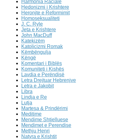
Harmonia Raciale
Hedonizmi i Krishtere
Heronjte e Reformimit
Homoseksualiteti
J. C. Ryle
Jeta e Krishtere
John MacDuff
Katekizëm
Katolicizmi Romak
Këmbëngulja
Këngë
Komentari i Biblës
Komuniteti i Kishës
Lavdia e Perëndisë
Letra Drejtuar Hebrenjve
Letra e Jakobit
Libra
Lindja e Re
Lutja
Martesa & Prindërimi
Meditime
Mendime Shtjelluese
Mendimet e Perendise
Methju Henri
Natyra e Krishtit