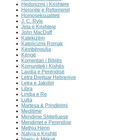
Hedonizmi i Krishtere
Heronjte e Reformimit
Homoseksualiteti
J. C. Ryle
Jeta e Krishtere
John MacDuff
Katekizëm
Katolicizmi Romak
Këmbëngulja
Këngë
Komentari i Biblës
Komuniteti i Kishës
Lavdia e Perëndisë
Letra Drejtuar Hebrenjve
Letra e Jakobit
Libra
Lindja e Re
Lutja
Martesa & Prindërimi
Meditime
Mendime Shtjelluese
Mendimet e Perendise
Methju Henri
Natyra e Krishtit
Njeriu & Mëkati