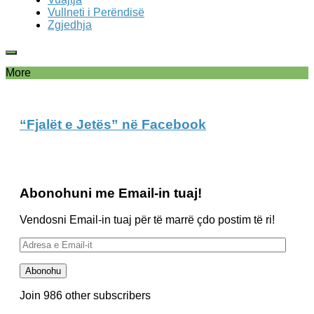
Vullneti i Perëndisë
Zgjedhja
More
“Fjalët e Jetës” në Facebook
Abonohuni me Email-in tuaj!
Vendosni Email-in tuaj për të marrë çdo postim të ri!
Adresa
e
Email-
Abonohu
it
Join 986 other subscribers