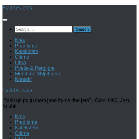
Skip
Fjalet e Jetes
to
content
Search
for:
Kreu
Predikime
Katekizëm
Citime
Libra
Pyetje & Përgjigje
Mendime Shtjelluese
Kontakt
Fjalet e Jetes
"fjalët që po ju them janë frymë dhe jetë" - Gjoni 6:63, Jezu
Krishti
Kreu
Predikime
Katekizëm
Citime
Libra