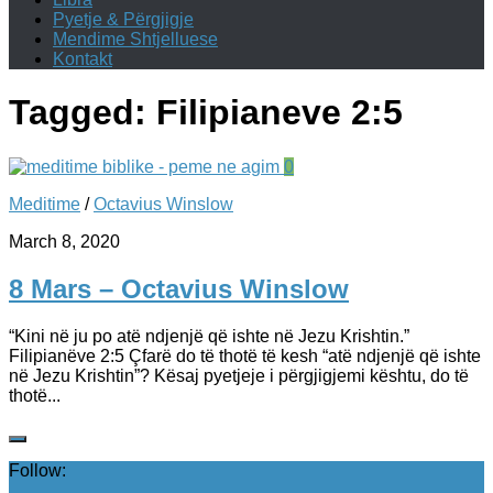
Pyetje & Përgjigje
Mendime Shtjelluese
Kontakt
Tagged:
Filipianeve 2:5
0
Meditime
/
Octavius Winslow
March 8, 2020
8 Mars – Octavius Winslow
“Kini në ju po atë ndjenjë që ishte në Jezu Krishtin.”
Filipianëve 2:5 Çfarë do të thotë të kesh “atë ndjenjë që ishte
në Jezu Krishtin”? Kësaj pyetjeje i përgjigjemi kështu, do të
thotë...
Follow: