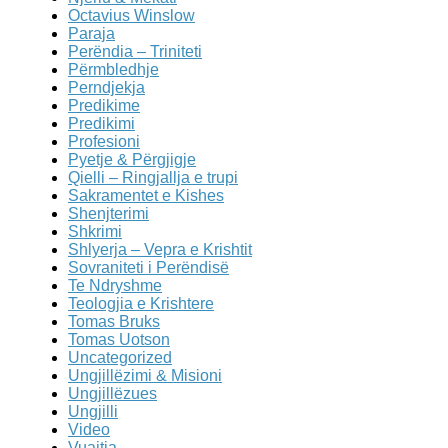
Octavius Winslow
Paraja
Perëndia – Triniteti
Përmbledhje
Perndjekja
Predikime
Predikimi
Profesioni
Pyetje & Përgjigje
Qielli – Ringjallja e trupi
Sakramentet e Kishes
Shenjterimi
Shkrimi
Shlyerja – Vepra e Krishtit
Sovraniteti i Perëndisë
Te Ndryshme
Teologjia e Krishtere
Tomas Bruks
Tomas Uotson
Uncategorized
Ungjillëzimi & Misioni
Ungjillëzues
Ungjilli
Video
Vuajtja