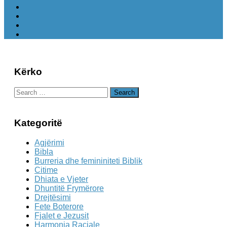
Kërko
Search
for:
Kategoritë
Agjërimi
Bibla
Burreria dhe femininiteti Biblik
Citime
Dhiata e Vjeter
Dhuntitë Frymërore
Drejtësimi
Fete Boterore
Fjalet e Jezusit
Harmonia Raciale