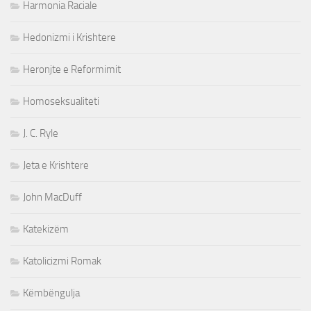
Harmonia Raciale
Hedonizmi i Krishtere
Heronjte e Reformimit
Homoseksualiteti
J. C. Ryle
Jeta e Krishtere
John MacDuff
Katekizëm
Katolicizmi Romak
Këmbëngulja