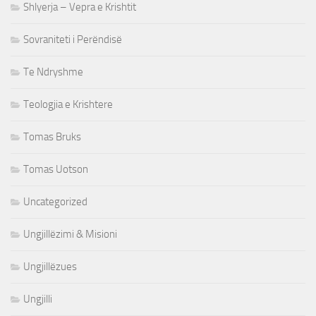
Shlyerja – Vepra e Krishtit
Sovraniteti i Perëndisë
Te Ndryshme
Teologjia e Krishtere
Tomas Bruks
Tomas Uotson
Uncategorized
Ungjillëzimi & Misioni
Ungjillëzues
Ungjilli