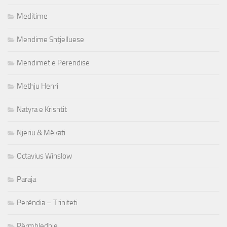
Meditime
Mendime Shtjelluese
Mendimet e Perendise
Methju Henri
Natyra e Krishtit
Njeriu & Mëkati
Octavius Winslow
Paraja
Perëndia – Triniteti
Përmbledhje