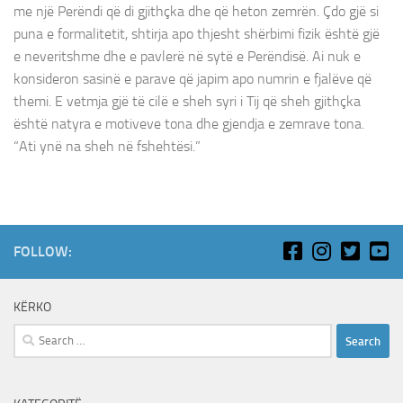
me një Perëndi që di gjithçka dhe që heton zemrën. Çdo gjë si
puna e formalitetit, shtirja apo thjesht shërbimi fizik është gjë
e neveritshme dhe e pavlerë në sytë e Perëndisë. Ai nuk e
konsideron sasinë e parave që japim apo numrin e fjalëve që
themi. E vetmja gjë të cilë e sheh syri i Tij që sheh gjithçka
është natyra e motiveve tona dhe gjendja e zemrave tona.
“Ati ynë na sheh në fshehtësi.”
FOLLOW:
KËRKO
Search
for: