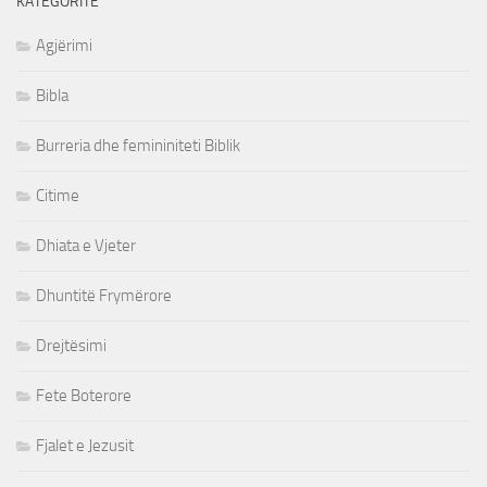
KATEGORITË
Agjërimi
Bibla
Burreria dhe femininiteti Biblik
Citime
Dhiata e Vjeter
Dhuntitë Frymërore
Drejtësimi
Fete Boterore
Fjalet e Jezusit