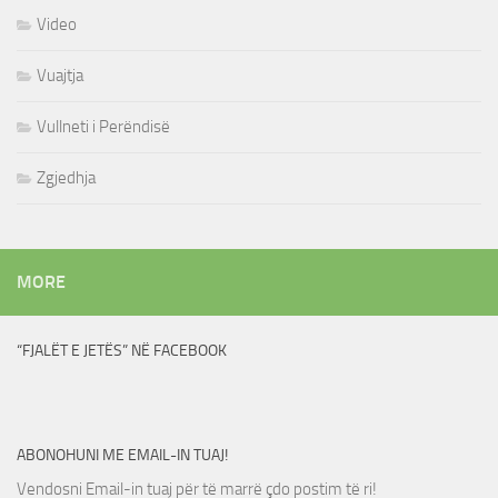
Video
Vuajtja
Vullneti i Perëndisë
Zgjedhja
MORE
“FJALËT E JETËS” NË FACEBOOK
ABONOHUNI ME EMAIL-IN TUAJ!
Vendosni Email-in tuaj për të marrë çdo postim të ri!