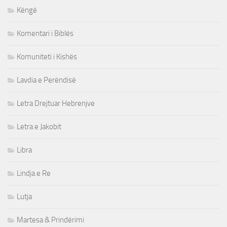
Këngë
Komentari i Biblës
Komuniteti i Kishës
Lavdia e Perëndisë
Letra Drejtuar Hebrenjve
Letra e Jakobit
Libra
Lindja e Re
Lutja
Martesa & Prindërimi