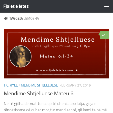
Fjalet e Jetes
Skip to content
TAGGED:
LEMOSHA
0
J. C. RYLE
/
MENDIME SHTJELLUESE
FEBRUARY 27, 2019
Mendime Shtjelluese Mateu 6
Në të gjitha detyrat tona, qoftë dhënia apo lutja, gjëja e
rëndësishme që duhet mbajtur mend është, që kemi të bëjmë