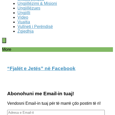
Ungjillëzimi & Misioni
Ungjillëzues
Ungjilli
Video
Vuajtja
Vullneti i Perëndisë
Zgjedhja
More
“Fjalët e Jetës” në Facebook
Abonohuni me Email-in tuaj!
Vendosni Email-in tuaj për të marrë çdo postim të ri!
Adresa