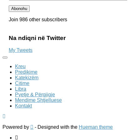
e
Email-
Abonohu
it
Join 986 other subscribers
Na ndiqni në Twitter
My Tweets
Kreu
Predikime
Katekizëm
Citime
Libra
Pyetje & Përgjigje
Mendime Shtjelluese
Kontakt
Powered by
- Designed with the
Hueman theme