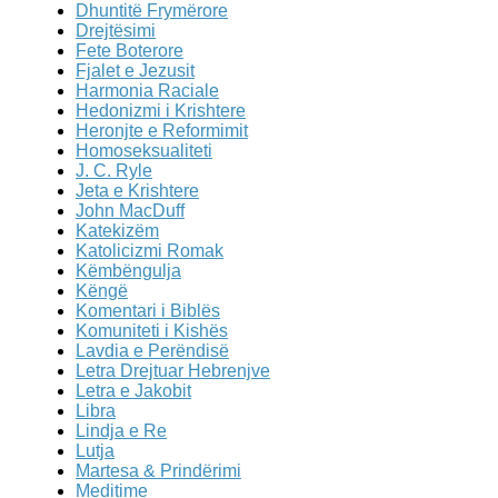
Dhuntitë Frymërore
Drejtësimi
Fete Boterore
Fjalet e Jezusit
Harmonia Raciale
Hedonizmi i Krishtere
Heronjte e Reformimit
Homoseksualiteti
J. C. Ryle
Jeta e Krishtere
John MacDuff
Katekizëm
Katolicizmi Romak
Këmbëngulja
Këngë
Komentari i Biblës
Komuniteti i Kishës
Lavdia e Perëndisë
Letra Drejtuar Hebrenjve
Letra e Jakobit
Libra
Lindja e Re
Lutja
Martesa & Prindërimi
Meditime