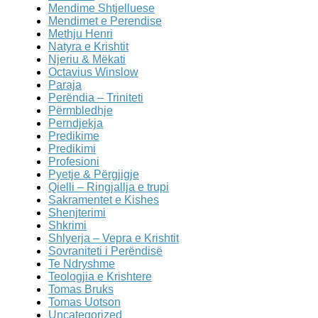
Mendime Shtjelluese
Mendimet e Perendise
Methju Henri
Natyra e Krishtit
Njeriu & Mëkati
Octavius Winslow
Paraja
Perëndia – Triniteti
Përmbledhje
Perndjekja
Predikime
Predikimi
Profesioni
Pyetje & Përgjigje
Qielli – Ringjallja e trupi
Sakramentet e Kishes
Shenjterimi
Shkrimi
Shlyerja – Vepra e Krishtit
Sovraniteti i Perëndisë
Te Ndryshme
Teologjia e Krishtere
Tomas Bruks
Tomas Uotson
Uncategorized