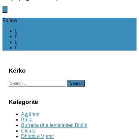
Follow:
Kërko
Search
for:
Kategoritë
Agjërimi
Bibla
Burreria dhe femininiteti Biblik
Citime
Dhiata e Vjeter