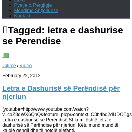
Pyetje & Përgjigje
Mendime Shtjelluese
Kontakt
Tagged:
letra e dashurise
se Perendise
0
Citime
/
Video
February 22, 2012
Letra e Dashurisë së Perëndisë për
njeriun
[youtube=http://www.youtube.com/watch?
v=caZ8dWX6QhQ&feature=plcp&context=C3b4bd2dUDOEg
Letra e dashurisë së Perëndisë Shkrimi është letra e
dashurisë së Perëndisë për njeriun. Këtu mund mund të
kalojë qengji dhe të notojë elefanti.