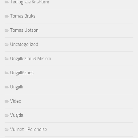
Teologjia e Krishtere
Tomas Bruks
Tomas Uotson
Uncategorized
Ungjillëzimi & Misioni
Ungjillëzues
Ungjilli
Video
Vuajtja
Vullneti i Perëndisë