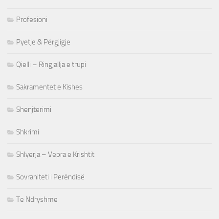
Profesioni
Pyetje & Përgjigje
Qielli – Ringjallja e trupi
Sakramentet e Kishes
Shenjterimi
Shkrimi
Shlyerja – Vepra e Krishtit
Sovraniteti i Perëndisë
Te Ndryshme