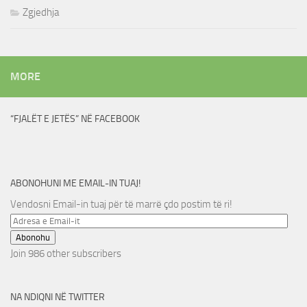
Zgjedhja
MORE
“FJALËT E JETËS” NË FACEBOOK
ABONOHUNI ME EMAIL-IN TUAJ!
Vendosni Email-in tuaj për të marrë çdo postim të ri!
Adresa
e
Abonohu
Email-
Join 986 other subscribers
it
NA NDIQNI NË TWITTER