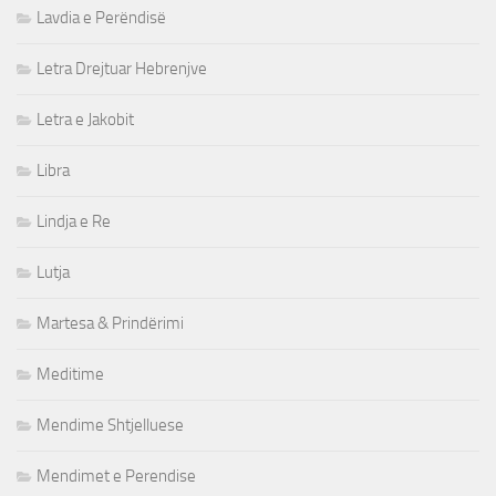
Lavdia e Perëndisë
Letra Drejtuar Hebrenjve
Letra e Jakobit
Libra
Lindja e Re
Lutja
Martesa & Prindërimi
Meditime
Mendime Shtjelluese
Mendimet e Perendise