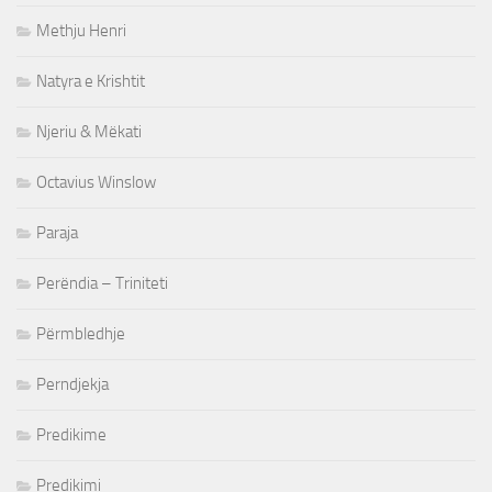
Methju Henri
Natyra e Krishtit
Njeriu & Mëkati
Octavius Winslow
Paraja
Perëndia – Triniteti
Përmbledhje
Perndjekja
Predikime
Predikimi