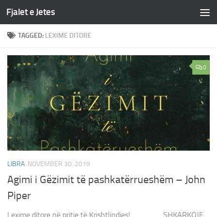
Fjalet e Jetes
Skip to content
TAGGED:
LEXIME DITORE
0
LIBRA
NOVEMBER 30, 2019
Agimi i Gëzimit të pashkatërrueshëm – John
Piper
Lexime ditore në pritje të Krishtlindjes! SHKARKOJE