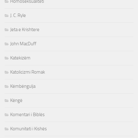
Homoseksualiteti
J. C. Ryle
Jeta e Krishtere
John MacDuff
Katekizëm
Katolicizmi Romak
Këmbëngulja
Këngë
Komentari i Biblës
Komuniteti i Kishës