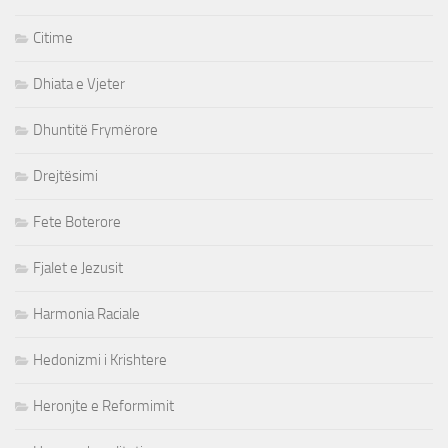
Citime
Dhiata e Vjeter
Dhuntitë Frymërore
Drejtësimi
Fete Boterore
Fjalet e Jezusit
Harmonia Raciale
Hedonizmi i Krishtere
Heronjte e Reformimit