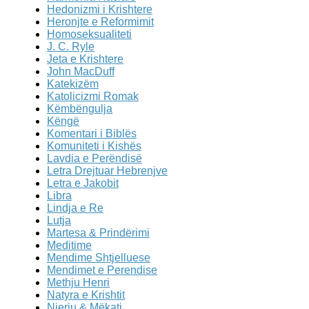
Hedonizmi i Krishtere
Heronjte e Reformimit
Homoseksualiteti
J. C. Ryle
Jeta e Krishtere
John MacDuff
Katekizëm
Katolicizmi Romak
Këmbëngulja
Këngë
Komentari i Biblës
Komuniteti i Kishës
Lavdia e Perëndisë
Letra Drejtuar Hebrenjve
Letra e Jakobit
Libra
Lindja e Re
Lutja
Martesa & Prindërimi
Meditime
Mendime Shtjelluese
Mendimet e Perendise
Methju Henri
Natyra e Krishtit
Njeriu & Mëkati