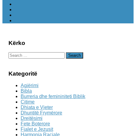
Kërko
Search
for:
Kategoritë
Agjërimi
Bibla
Burreria dhe femininiteti Biblik
Citime
Dhiata e Vjeter
Dhuntitë Frymërore
Drejtësimi
Fete Boterore
Fjalet e Jezusit
Harmonia Raciale