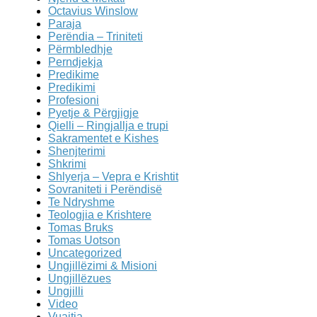
Octavius Winslow
Paraja
Perëndia – Triniteti
Përmbledhje
Perndjekja
Predikime
Predikimi
Profesioni
Pyetje & Përgjigje
Qielli – Ringjallja e trupi
Sakramentet e Kishes
Shenjterimi
Shkrimi
Shlyerja – Vepra e Krishtit
Sovraniteti i Perëndisë
Te Ndryshme
Teologjia e Krishtere
Tomas Bruks
Tomas Uotson
Uncategorized
Ungjillëzimi & Misioni
Ungjillëzues
Ungjilli
Video
Vuajtja