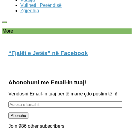
Vullneti i Perëndisë
Zgjedhja
More
“Fjalët e Jetës” në Facebook
Abonohuni me Email-in tuaj!
Vendosni Email-in tuaj për të marrë çdo postim të ri!
Adresa
e
Email-
Abonohu
it
Join 986 other subscribers