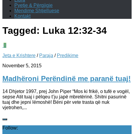
Pyetje & Përgjigje
Mendime Shtjelluese
Kontakt
Tagged:
Luka 12:32-34
0
Jeta e Krishtere
/
Paraja
/
Predikime
November 5, 2015
Madhëroni Perëndinë me paranë tuaj!
14 Dhjetor 1997, prej John Piper “Mos ki frikë, o tufë e vogël,
sepse Atit tuaj i pëlqeu t’ju japë mbretërinë. Shitni pasurinë
tuaj dhe jepni lëmoshë! Bëni për vete trasta që nuk
vjetrohen,...
Follow: