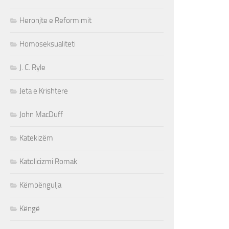
Heronjte e Reformimit
Homoseksualiteti
J. C. Ryle
Jeta e Krishtere
John MacDuff
Katekizëm
Katolicizmi Romak
Këmbëngulja
Këngë