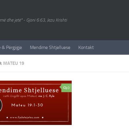
ymë dhe jetë" - Gjoni 6:63, Jezu Krishti
 & Përgjigje
Mendime Shtjelluese
Kontakt
D:
MATEU 19
0