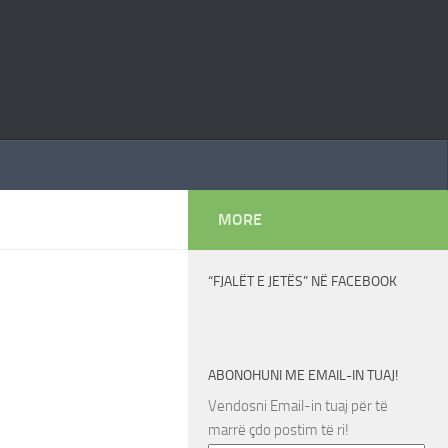
MORE
“FJALËT E JETËS” NË FACEBOOK
ABONOHUNI ME EMAIL-IN TUAJ!
Vendosni Email-in tuaj për të
marrë çdo postim të ri!