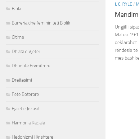
J. C. RYLE
/
M
Bibla
Mendime
Burreria dhe femininiteti Biblik
Ungjilli sip
Mateu 19:1
Citime
deklarohet 
rëndësie të
Dhiata e Vjeter
mes bashkës
Dhuntitë Frymërore
Drejtësimi
Fete Boterore
Fjalet e Jezusit
Harmonia Raciale
Hedonizmi i Krishtere