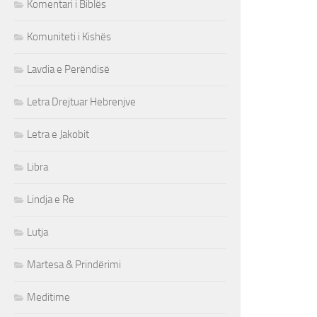
Komentari i Biblës
Komuniteti i Kishës
Lavdia e Perëndisë
Letra Drejtuar Hebrenjve
Letra e Jakobit
Libra
Lindja e Re
Lutja
Martesa & Prindërimi
Meditime