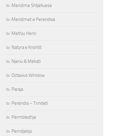
Mendime Shtjelluese
Mendimet e Perendise
Methju Henri
Natyra e Krishtit
Njeriu & Mëkati
Octavius Winslow
Paraja
Perëndia – Triniteti
Përmbledhje
Perndjekja