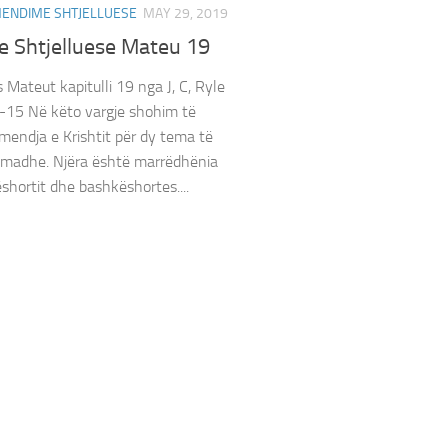
ENDIME SHTJELLUESE
MAY 29, 2019
 Shtjelluese Mateu 19
as Mateut kapitulli 19 nga J, C, Ryle
-15 Në këto vargje shohim të
mendja e Krishtit për dy tema të
 madhe. Njëra është marrëdhënia
hortit dhe bashkëshortes....