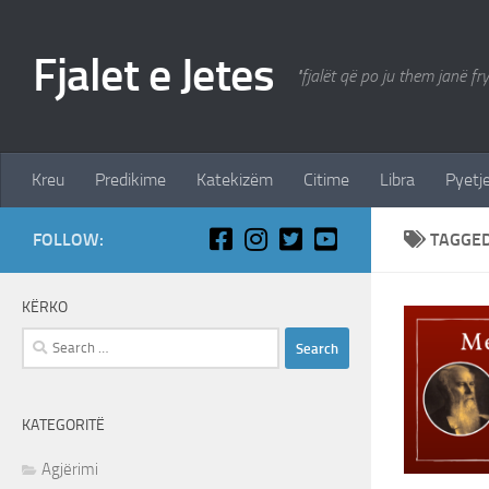
Skip to content
Fjalet e Jetes
"fjalët që po ju them janë fr
Kreu
Predikime
Katekizëm
Citime
Libra
Pyetje
FOLLOW:
TAGGE
KËRKO
Search
for:
KATEGORITË
Agjërimi