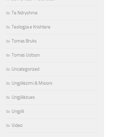
Te Ndryshme
Teologjia e Krishtere
Tomas Bruks
Tomas Uotson
Uncategorized
Ungjillëzimi & Misioni
Ungjillëzues
Ungjilli
Video