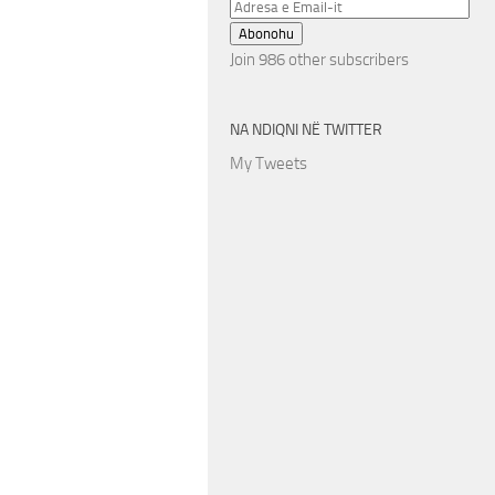
Adresa
e
Abonohu
Email-
Join 986 other subscribers
it
NA NDIQNI NË TWITTER
My Tweets