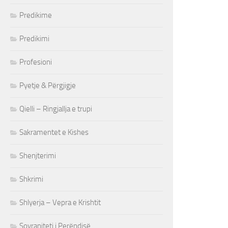
Predikime
Predikimi
Profesioni
Pyetje & Përgjigje
Qielli – Ringjallja e trupi
Sakramentet e Kishes
Shenjterimi
Shkrimi
Shlyerja – Vepra e Krishtit
Sovraniteti i Perëndisë