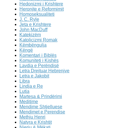
Hedonizmi i Krishtere
Heronjte e Reformimit
Homoseksualiteti
J. C. Ryle
Jeta e Krishtere
John MacDuff
Katekizëm
Katolicizmi Romak
Këmbëngulja
Këngë
Komentari i Biblës
Komuniteti i Kishës
Lavdia e Perëndisë
Letra Drejtuar Hebrenjve
Letra e Jakobit
Libra
Lindja e Re
Lutja
Martesa & Prindërimi
Meditime
Mendime Shtjelluese
Mendimet e Perendise
Methju Henri
Natyra e Krishtit
Njeriu & Mëkati