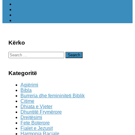
Kërko
Search
for:
Kategoritë
Agjërimi
Bibla
Burreria dhe femininiteti Biblik
Citime
Dhiata e Vjeter
Dhuntitë Frymërore
Drejtësimi
Fete Boterore
Fjalet e Jezusit
Harmonia Raciale