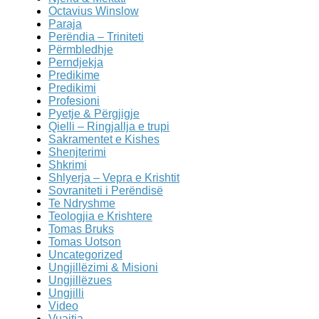
Octavius Winslow
Paraja
Perëndia – Triniteti
Përmbledhje
Perndjekja
Predikime
Predikimi
Profesioni
Pyetje & Përgjigje
Qielli – Ringjallja e trupi
Sakramentet e Kishes
Shenjterimi
Shkrimi
Shlyerja – Vepra e Krishtit
Sovraniteti i Perëndisë
Te Ndryshme
Teologjia e Krishtere
Tomas Bruks
Tomas Uotson
Uncategorized
Ungjillëzimi & Misioni
Ungjillëzues
Ungjilli
Video
Vuajtja