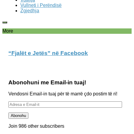
Vullneti i Perëndisë
Zgjedhja
More
“Fjalët e Jetës” në Facebook
Abonohuni me Email-in tuaj!
Vendosni Email-in tuaj për të marrë çdo postim të ri!
Adresa
e
Email-
Abonohu
it
Join 986 other subscribers