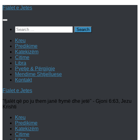
Skip
Fjalet e Jetes
to
content
Search
for:
Kreu
Predikime
Katekizëm
Citime
Libra
Pyetje & Përgjigje
Mendime Shtjelluese
Kontakt
Fjalet e Jetes
"fjalët që po ju them janë frymë dhe jetë" - Gjoni 6:63, Jezu
Krishti
Kreu
Predikime
Katekizëm
Citime
Libra