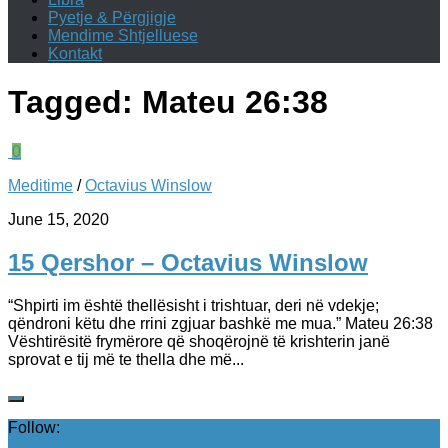
Pyetje & Përgjigje
Mendime Shtjelluese
Kontakt
Tagged:
Mateu 26:38
0
Meditime
/
Octavius Winslow
June 15, 2020
15 Qershor – Octavius Winslow
“Shpirti im është thellësisht i trishtuar, deri në vdekje;
qëndroni këtu dhe rrini zgjuar bashkë me mua.” Mateu‬ ‭26:38‬
Vështirësitë frymërore që shoqërojnë të krishterin janë
sprovat e tij më te thella dhe më...
Follow: