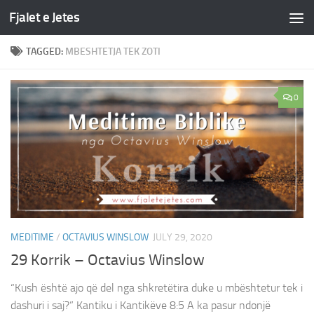
Fjalet e Jetes
Skip to content
TAGGED:
MBESHTETJA TEK ZOTI
0
MEDITIME
/
OCTAVIUS WINSLOW
JULY 29, 2020
29 Korrik – Octavius Winslow
“Kush është ajo që del nga shkretëtira duke u mbështetur tek i
dashuri i saj?” Kantiku i Kantikëve 8:5 A ka pasur ndonjë