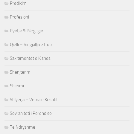
Predikimi
Profesioni
Pyetje & Përgjigje
Qielli – Ringjallja e trupi
Sakramentet e Kishes
Shenjterimi
Shkrimi
Shlyerja – Vepra e Krishtit
Sovraniteti i Perëndisë
Te Ndryshme