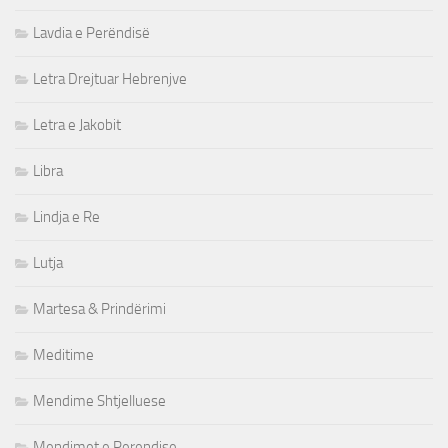
Lavdia e Perëndisë
Letra Drejtuar Hebrenjve
Letra e Jakobit
Libra
Lindja e Re
Lutja
Martesa & Prindërimi
Meditime
Mendime Shtjelluese
Mendimet e Perendise