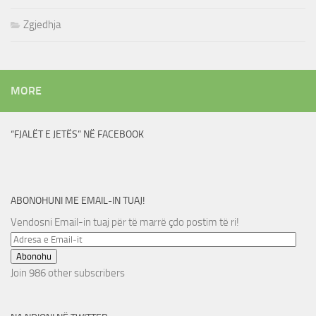
Zgjedhja
MORE
“FJALËT E JETËS” NË FACEBOOK
ABONOHUNI ME EMAIL-IN TUAJ!
Vendosni Email-in tuaj për të marrë çdo postim të ri!
Adresa
e
Abonohu
Email-
Join 986 other subscribers
it