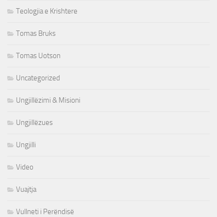
Teologjia e Krishtere
Tomas Bruks
Tomas Uotson
Uncategorized
Ungjillëzimi & Misioni
Ungjillëzues
Ungjilli
Video
Vuajtja
Vullneti i Perëndisë