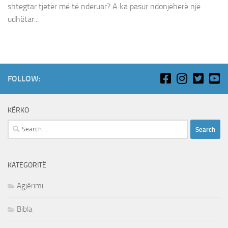
shtegtar tjetër më të nderuar? A ka pasur ndonjëherë një
udhëtar...
FOLLOW:
KËRKO
Search
for:
KATEGORITË
Agjërimi
Bibla