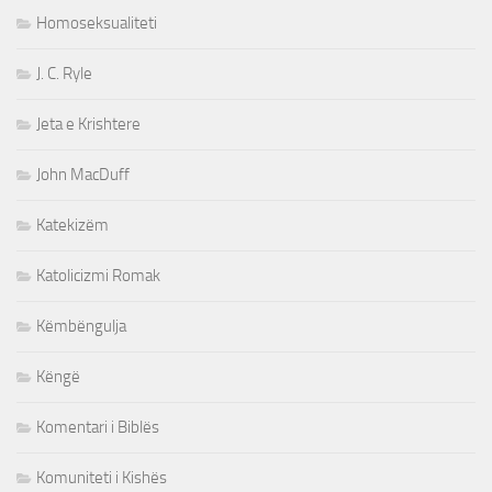
Homoseksualiteti
J. C. Ryle
Jeta e Krishtere
John MacDuff
Katekizëm
Katolicizmi Romak
Këmbëngulja
Këngë
Komentari i Biblës
Komuniteti i Kishës