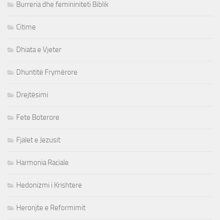
Burreria dhe femininiteti Biblik
Citime
Dhiata e Vjeter
Dhuntitë Frymërore
Drejtësimi
Fete Boterore
Fjalet e Jezusit
Harmonia Raciale
Hedonizmi i Krishtere
Heronjte e Reformimit