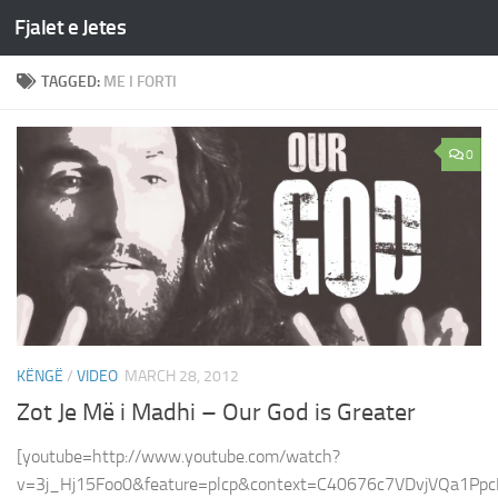
Fjalet e Jetes
Skip to content
TAGGED:
ME I FORTI
0
KËNGË
/
VIDEO
MARCH 28, 2012
Zot Je Më i Madhi – Our God is Greater
[youtube=http://www.youtube.com/watch?
v=3j_Hj15Foo0&feature=plcp&context=C40676c7VDvjVQa1