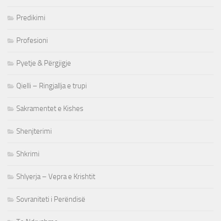
Predikimi
Profesioni
Pyetje & Përgjigje
Qielli – Ringjallja e trupi
Sakramentet e Kishes
Shenjterimi
Shkrimi
Shlyerja – Vepra e Krishtit
Sovraniteti i Perëndisë