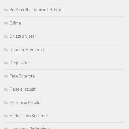
Burreria dhe femininiteti Biblik
Citime
Dhiata e Vjeter
Dhuntitë Frymërore
Drejtësimi
Fete Boterore
Fjalet e Jezusit
Harmonia Raciale
Hedonizmi i Krishtere