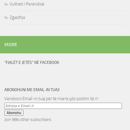
Vullneti i Perëndisë
Zgjedhja
MORE
“FJALËT E JETËS” NË FACEBOOK
ABONOHUNI ME EMAIL-IN TUAJ!
Vendosni Email-in tuaj për të marrë çdo postim të ri!
Adresa
e
Abonohu
Email-
Join 986 other subscribers
it