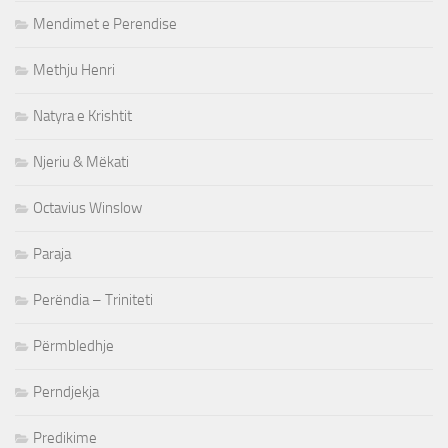
Mendimet e Perendise
Methju Henri
Natyra e Krishtit
Njeriu & Mëkati
Octavius Winslow
Paraja
Perëndia – Triniteti
Përmbledhje
Perndjekja
Predikime