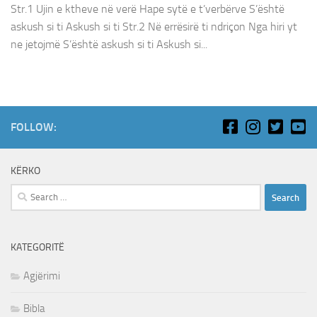
Str.1 Ujin e ktheve në verë Hape sytë e t’verbërve S’është
askush si ti Askush si ti Str.2 Në errësirë ti ndriçon Nga hiri yt
ne jetojmë S’është askush si ti Askush si...
FOLLOW:
KËRKO
Search
for:
KATEGORITË
Agjërimi
Bibla