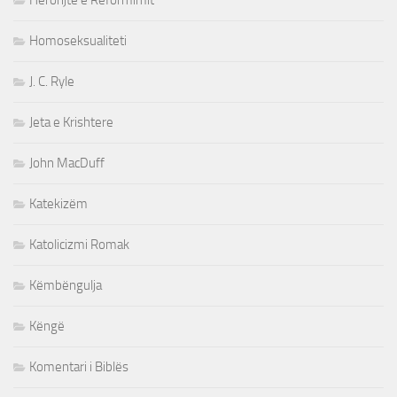
Heronjte e Reformimit
Homoseksualiteti
J. C. Ryle
Jeta e Krishtere
John MacDuff
Katekizëm
Katolicizmi Romak
Këmbëngulja
Këngë
Komentari i Biblës