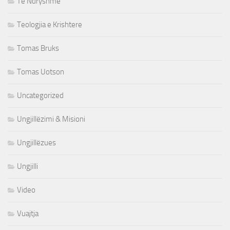
Te Ndryshme
Teologjia e Krishtere
Tomas Bruks
Tomas Uotson
Uncategorized
Ungjillëzimi & Misioni
Ungjillëzues
Ungjilli
Video
Vuajtja