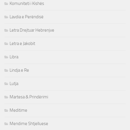
Komuniteti i Kishës
Lavdia e Perëndisë
Letra Drejtuar Hebrenjve
Letra e Jakobit
Libra
Lindja e Re
Lutja
Martesa & Prindërimi
Meditime
Mendime Shtjelluese