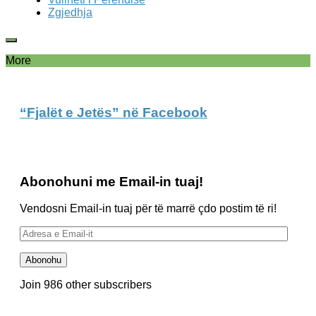
Zgjedhja
More
“Fjalët e Jetës” në Facebook
Abonohuni me Email-in tuaj!
Vendosni Email-in tuaj për të marrë çdo postim të ri!
Adresa
e
Email-
Abonohu
it
Join 986 other subscribers