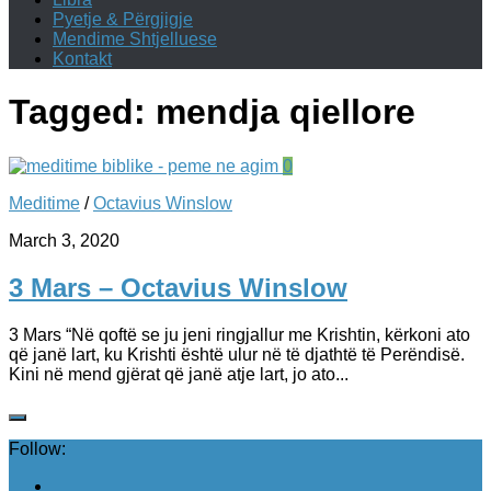
Pyetje & Përgjigje
Mendime Shtjelluese
Kontakt
Tagged:
mendja qiellore
0
Meditime
/
Octavius Winslow
March 3, 2020
3 Mars – Octavius Winslow
3 Mars “Në qoftë se ju jeni ringjallur me Krishtin, kërkoni ato
që janë lart, ku Krishti është ulur në të djathtë të Perëndisë.
Kini në mend gjërat që janë atje lart, jo ato...
Follow: