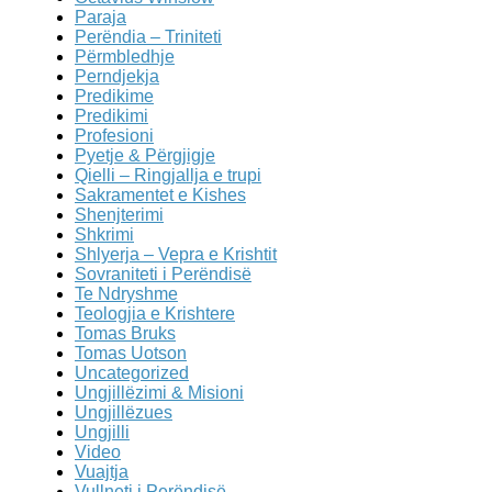
Paraja
Perëndia – Triniteti
Përmbledhje
Perndjekja
Predikime
Predikimi
Profesioni
Pyetje & Përgjigje
Qielli – Ringjallja e trupi
Sakramentet e Kishes
Shenjterimi
Shkrimi
Shlyerja – Vepra e Krishtit
Sovraniteti i Perëndisë
Te Ndryshme
Teologjia e Krishtere
Tomas Bruks
Tomas Uotson
Uncategorized
Ungjillëzimi & Misioni
Ungjillëzues
Ungjilli
Video
Vuajtja
Vullneti i Perëndisë