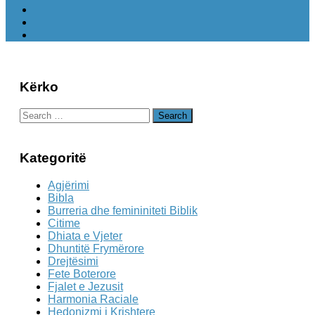
Kërko
Search
for:
Kategoritë
Agjërimi
Bibla
Burreria dhe femininiteti Biblik
Citime
Dhiata e Vjeter
Dhuntitë Frymërore
Drejtësimi
Fete Boterore
Fjalet e Jezusit
Harmonia Raciale
Hedonizmi i Krishtere