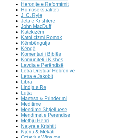
Heronjte e Reformimit
Homoseksualiteti
J. C. Ryle
Jeta e Krishtere
John MacDuff
Katekizëm
Katolicizmi Romak
Këmbëngulja
Këngë
Komentari i Biblës
Komuniteti i Kishës
Lavdia e Perëndisë
Letra Drejtuar Hebrenjve
Letra e Jakobit
Libra
Lindja e Re
Lutja
Martesa & Prindërimi
Meditime
Mendime Shtjelluese
Mendimet e Perendise
Methju Henri
Natyra e Krishtit
Njeriu & Mëkati
Octavius Winslow