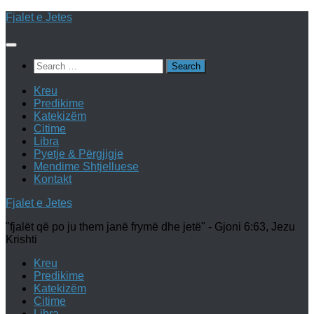
Skip
Fjalet e Jetes
to
content
Search
for:
Kreu
Predikime
Katekizëm
Citime
Libra
Pyetje & Përgjigje
Mendime Shtjelluese
Kontakt
Fjalet e Jetes
"fjalët që po ju them janë frymë dhe jetë" - Gjoni 6:63, Jezu
Krishti
Kreu
Predikime
Katekizëm
Citime
Libra