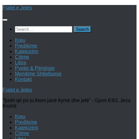
Skip
Fjalet e Jetes
to
content
Search
for:
Kreu
Predikime
Katekizëm
Citime
Libra
Pyetje & Përgjigje
Mendime Shtjelluese
Kontakt
Fjalet e Jetes
"fjalët që po ju them janë frymë dhe jetë" - Gjoni 6:63, Jezu
Krishti
Kreu
Predikime
Katekizëm
Citime
Libra