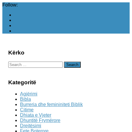
Follow:
Kërko
Search
for:
Kategoritë
Agjërimi
Bibla
Burreria dhe femininiteti Biblik
Citime
Dhiata e Vjeter
Dhuntitë Frymërore
Drejtësimi
Fete Boterore