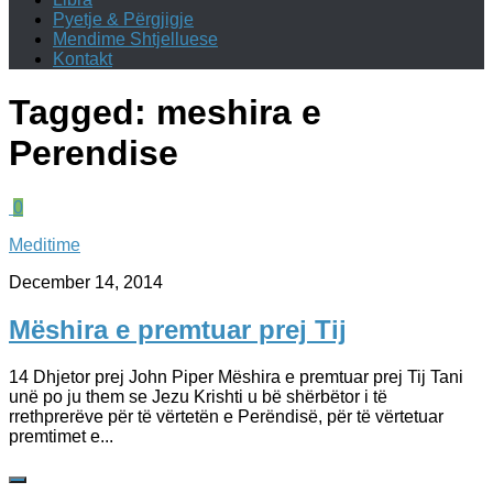
Pyetje & Përgjigje
Mendime Shtjelluese
Kontakt
Tagged:
meshira e
Perendise
0
Meditime
December 14, 2014
Mëshira e premtuar prej Tij
14 Dhjetor prej John Piper Mëshira e premtuar prej Tij Tani
unë po ju them se Jezu Krishti u bë shërbëtor i të
rrethprerëve për të vërtetën e Perëndisë, për të vërtetuar
premtimet e...