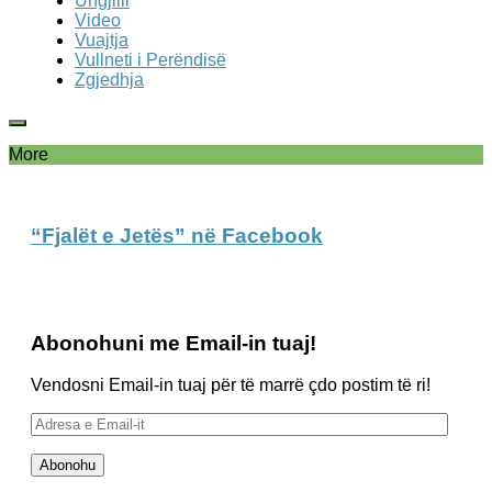
Ungjilli
Video
Vuajtja
Vullneti i Perëndisë
Zgjedhja
More
“Fjalët e Jetës” në Facebook
Abonohuni me Email-in tuaj!
Vendosni Email-in tuaj për të marrë çdo postim të ri!
Adresa
e
Email-
Abonohu
it