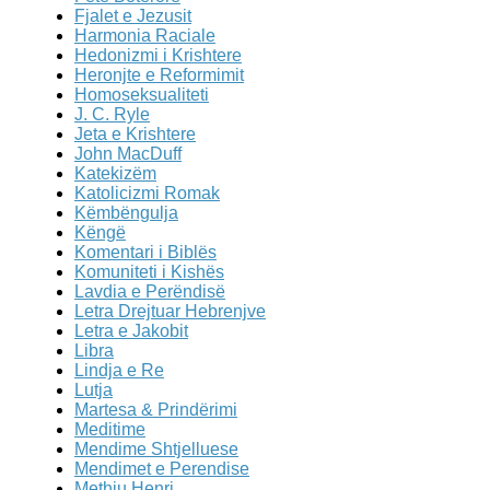
Fjalet e Jezusit
Harmonia Raciale
Hedonizmi i Krishtere
Heronjte e Reformimit
Homoseksualiteti
J. C. Ryle
Jeta e Krishtere
John MacDuff
Katekizëm
Katolicizmi Romak
Këmbëngulja
Këngë
Komentari i Biblës
Komuniteti i Kishës
Lavdia e Perëndisë
Letra Drejtuar Hebrenjve
Letra e Jakobit
Libra
Lindja e Re
Lutja
Martesa & Prindërimi
Meditime
Mendime Shtjelluese
Mendimet e Perendise
Methju Henri