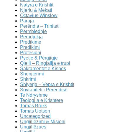
Natyra e Krishtit
Njeriu & Mëkati
Octavius Winslow
Paraja
Perëndia – Triniteti
Përmbledhje
Perndjekja
Predikime
Predikimi
Profesioni
Pyetje & Përgjigje
Qielli – Ringjallja e trupi
Sakramentet e Kishes
Shenjterimi
Shkrimi
Shlyerja – Vepra e Krishtit
Sovraniteti i Perëndisë
Te Ndryshme
Teologjia e Krishtere
Tomas Bruks
Tomas Uotson
Uncategorized
Ungjillëzimi & Misioni
Ungjillëzues