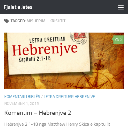
Fjalet e Jetes
Skip to content
TAGGED:
MISHERIMI I KRISHTIT
0
KOMENTARI I BIBLËS
/
LETRA DREJTUAR HEBRENJVE
NOVEMBER 1, 2015
Komentim – Hebrenjve 2
Hebrenjve 2:1-18 nga Matthew Henry Skica e kapitullit