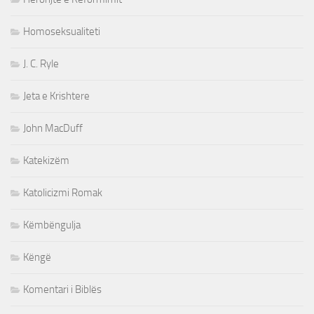
Homoseksualiteti
J. C. Ryle
Jeta e Krishtere
John MacDuff
Katekizëm
Katolicizmi Romak
Këmbëngulja
Këngë
Komentari i Biblës