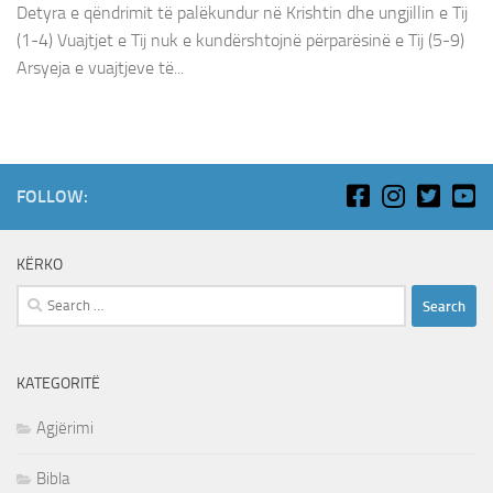
Detyra e qëndrimit të palëkundur në Krishtin dhe ungjillin e Tij
(1-4) Vuajtjet e Tij nuk e kundërshtojnë përparësinë e Tij (5-9)
Arsyeja e vuajtjeve të...
FOLLOW:
KËRKO
Search
for:
KATEGORITË
Agjërimi
Bibla