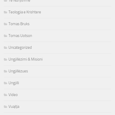
Te Ndryshme
Teologjia e Krishtere
Tomas Bruks
Tomas Uotson
Uncategorized
Ungjillëzimi & Misioni
Ungjillëzues
Ungjilli
Video
Vuajtja