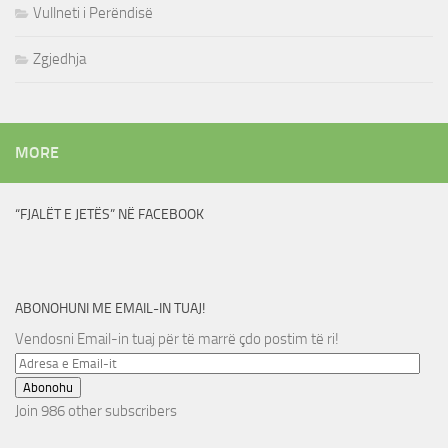
Vullneti i Perëndisë
Zgjedhja
MORE
“FJALËT E JETËS” NË FACEBOOK
ABONOHUNI ME EMAIL-IN TUAJ!
Vendosni Email-in tuaj për të marrë çdo postim të ri!
Adresa
e
Abonohu
Email-
Join 986 other subscribers
it