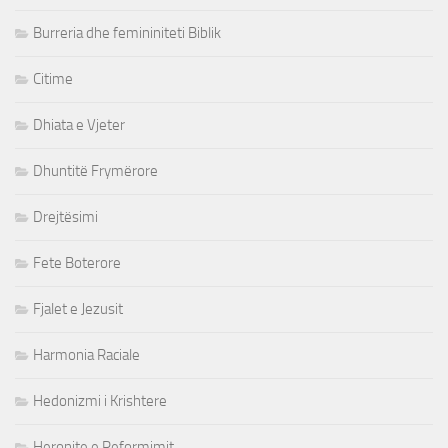
Burreria dhe femininiteti Biblik
Citime
Dhiata e Vjeter
Dhuntitë Frymërore
Drejtësimi
Fete Boterore
Fjalet e Jezusit
Harmonia Raciale
Hedonizmi i Krishtere
Heronjte e Reformimit