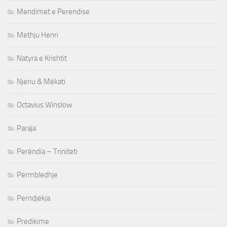
Mendimet e Perendise
Methju Henri
Natyra e Krishtit
Njeriu & Mëkati
Octavius Winslow
Paraja
Perëndia – Triniteti
Përmbledhje
Perndjekja
Predikime