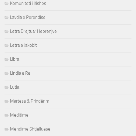
Komuniteti i Kishës
Lavdia e Perëndisë
Letra Drejtuar Hebrenjve
Letra e Jakobit
Libra
Lindja e Re
Lutja
Martesa & Prindërimi
Meditime
Mendime Shtjelluese