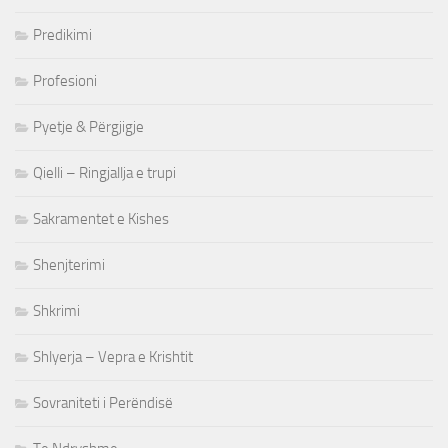
Predikimi
Profesioni
Pyetje & Përgjigje
Qielli – Ringjallja e trupi
Sakramentet e Kishes
Shenjterimi
Shkrimi
Shlyerja – Vepra e Krishtit
Sovraniteti i Perëndisë