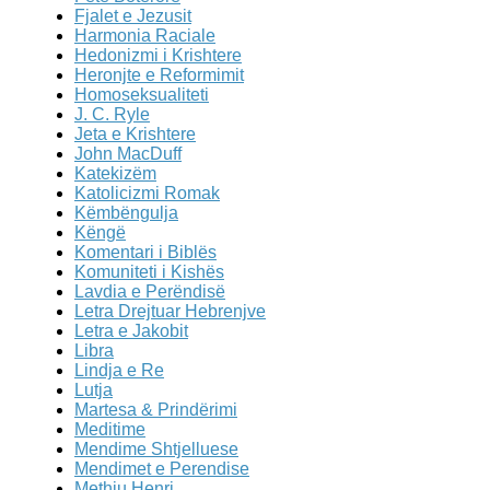
Fjalet e Jezusit
Harmonia Raciale
Hedonizmi i Krishtere
Heronjte e Reformimit
Homoseksualiteti
J. C. Ryle
Jeta e Krishtere
John MacDuff
Katekizëm
Katolicizmi Romak
Këmbëngulja
Këngë
Komentari i Biblës
Komuniteti i Kishës
Lavdia e Perëndisë
Letra Drejtuar Hebrenjve
Letra e Jakobit
Libra
Lindja e Re
Lutja
Martesa & Prindërimi
Meditime
Mendime Shtjelluese
Mendimet e Perendise
Methju Henri