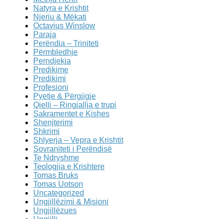
Natyra e Krishtit
Njeriu & Mëkati
Octavius Winslow
Paraja
Perëndia – Triniteti
Përmbledhje
Perndjekja
Predikime
Predikimi
Profesioni
Pyetje & Përgjigje
Qielli – Ringjallja e trupi
Sakramentet e Kishes
Shenjterimi
Shkrimi
Shlyerja – Vepra e Krishtit
Sovraniteti i Perëndisë
Te Ndryshme
Teologjia e Krishtere
Tomas Bruks
Tomas Uotson
Uncategorized
Ungjillëzimi & Misioni
Ungjillëzues