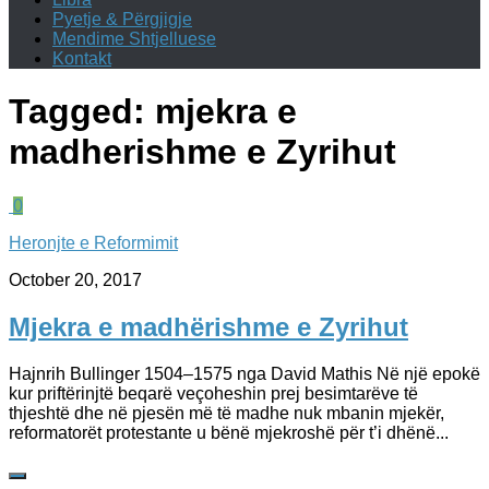
Pyetje & Përgjigje
Mendime Shtjelluese
Kontakt
Tagged:
mjekra e
madherishme e Zyrihut
0
Heronjte e Reformimit
October 20, 2017
Mjekra e madhërishme e Zyrihut
Hajnrih Bullinger 1504–1575 nga David Mathis Në një epokë
kur priftërinjtë beqarë veçoheshin prej besimtarëve të
thjeshtë dhe në pjesën më të madhe nuk mbanin mjekër,
reformatorët protestante u bënë mjekroshë për t’i dhënë...