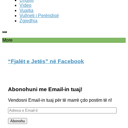
Ungjilli
Video
Vuajtja
Vullneti i Perëndisë
Zgjedhja
More
“Fjalët e Jetës” në Facebook
Abonohuni me Email-in tuaj!
Vendosni Email-in tuaj për të marrë çdo postim të ri!
Adresa
e
Email-
Abonohu
it