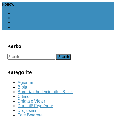
Follow:
Kërko
Search
for:
Kategoritë
Agjërimi
Bibla
Burreria dhe femininiteti Biblik
Citime
Dhiata e Vjeter
Dhuntitë Frymërore
Drejtësimi
Fete Boterore