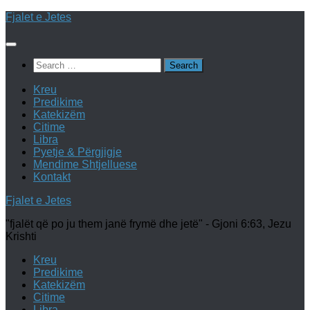
Skip
Fjalet e Jetes
to
content
Search
for:
Kreu
Predikime
Katekizëm
Citime
Libra
Pyetje & Përgjigje
Mendime Shtjelluese
Kontakt
Fjalet e Jetes
"fjalët që po ju them janë frymë dhe jetë" - Gjoni 6:63, Jezu
Krishti
Kreu
Predikime
Katekizëm
Citime
Libra