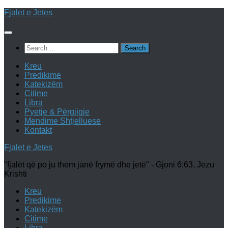
Skip
Fjalet e Jetes
to
content
Search
for:
Kreu
Predikime
Katekizëm
Citime
Libra
Pyetje & Përgjigje
Mendime Shtjelluese
Kontakt
Fjalet e Jetes
"fjalët që po ju them janë frymë dhe jetë" - Gjoni 6:63, Jezu
Krishti
Kreu
Predikime
Katekizëm
Citime
Libra