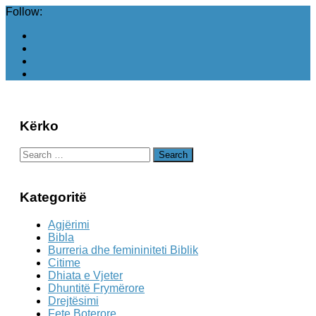
Follow:
Kërko
Search
for:
Kategoritë
Agjërimi
Bibla
Burreria dhe femininiteti Biblik
Citime
Dhiata e Vjeter
Dhuntitë Frymërore
Drejtësimi
Fete Boterore