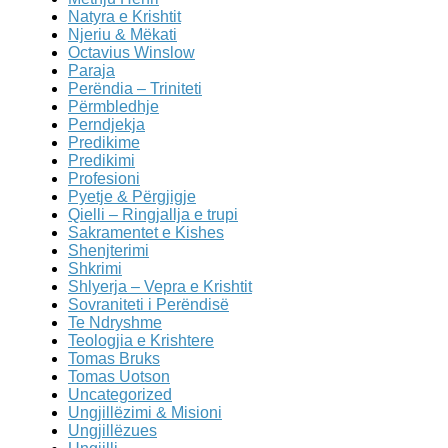
Natyra e Krishtit
Njeriu & Mëkati
Octavius Winslow
Paraja
Perëndia – Triniteti
Përmbledhje
Perndjekja
Predikime
Predikimi
Profesioni
Pyetje & Përgjigje
Qielli – Ringjallja e trupi
Sakramentet e Kishes
Shenjterimi
Shkrimi
Shlyerja – Vepra e Krishtit
Sovraniteti i Perëndisë
Te Ndryshme
Teologjia e Krishtere
Tomas Bruks
Tomas Uotson
Uncategorized
Ungjillëzimi & Misioni
Ungjillëzues