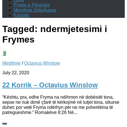
Pyetje & Përgjigje
Mendime Shtjelluese
Kontakt
Tagged:
ndermjetesimi i
Frymes
0
Meditime
/
Octavius Winslow
July 22, 2020
22 Korrik – Octavius Winslow
“Kështu, pra, edhe Fryma na ndihmon në dobësitë tona,
sepse ne nuk dimë çfarë të kërkojmë në lutjet tona, sikurse
duhet; por vetë Fryma ndërhyn për ne me psherëtima të
patregueshme.” Romakëve 8:26 Në...