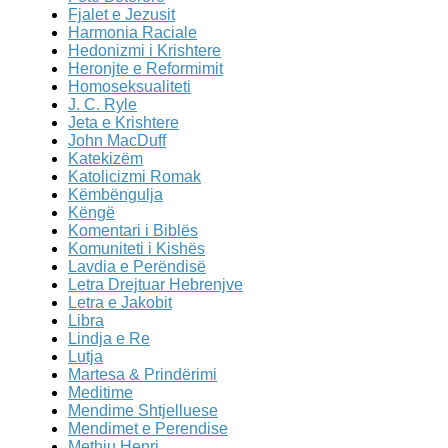
Fjalet e Jezusit
Harmonia Raciale
Hedonizmi i Krishtere
Heronjte e Reformimit
Homoseksualiteti
J. C. Ryle
Jeta e Krishtere
John MacDuff
Katekizëm
Katolicizmi Romak
Këmbëngulja
Këngë
Komentari i Biblës
Komuniteti i Kishës
Lavdia e Perëndisë
Letra Drejtuar Hebrenjve
Letra e Jakobit
Libra
Lindja e Re
Lutja
Martesa & Prindërimi
Meditime
Mendime Shtjelluese
Mendimet e Perendise
Methju Henri