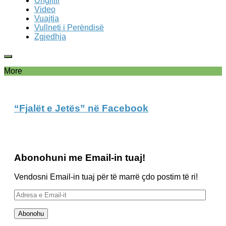
Ungjilli
Video
Vuajtja
Vullneti i Perëndisë
Zgjedhja
More
“Fjalët e Jetës” në Facebook
Abonohuni me Email-in tuaj!
Vendosni Email-in tuaj për të marrë çdo postim të ri!
Adresa
e
Email-
Abonohu
it