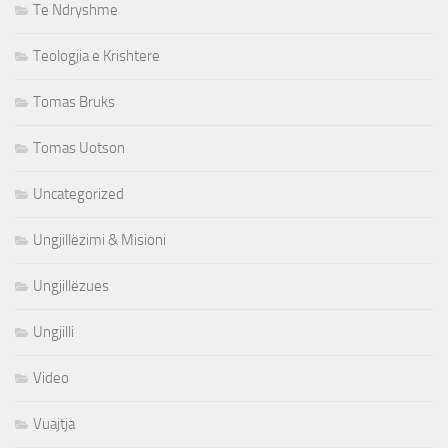
Te Ndryshme
Teologjia e Krishtere
Tomas Bruks
Tomas Uotson
Uncategorized
Ungjillëzimi & Misioni
Ungjillëzues
Ungjilli
Video
Vuajtja