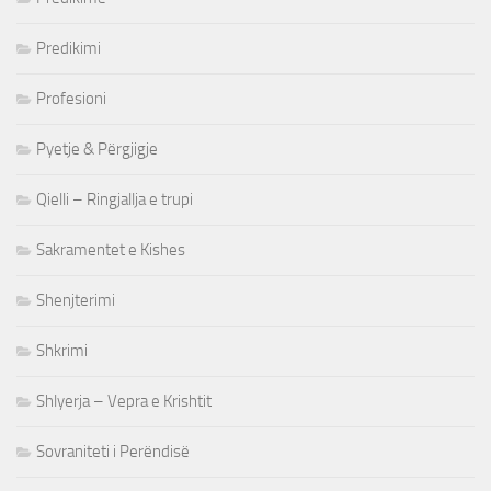
Predikimi
Profesioni
Pyetje & Përgjigje
Qielli – Ringjallja e trupi
Sakramentet e Kishes
Shenjterimi
Shkrimi
Shlyerja – Vepra e Krishtit
Sovraniteti i Perëndisë