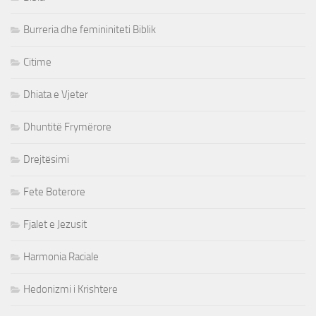
Burreria dhe femininiteti Biblik
Citime
Dhiata e Vjeter
Dhuntitë Frymërore
Drejtësimi
Fete Boterore
Fjalet e Jezusit
Harmonia Raciale
Hedonizmi i Krishtere