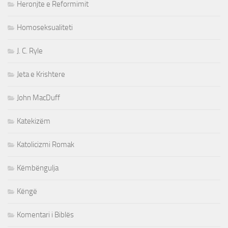
Heronjte e Reformimit
Homoseksualiteti
J. C. Ryle
Jeta e Krishtere
John MacDuff
Katekizëm
Katolicizmi Romak
Këmbëngulja
Këngë
Komentari i Biblës