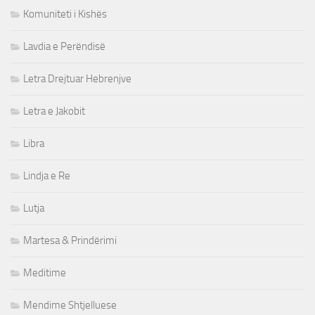
Komuniteti i Kishës
Lavdia e Perëndisë
Letra Drejtuar Hebrenjve
Letra e Jakobit
Libra
Lindja e Re
Lutja
Martesa & Prindërimi
Meditime
Mendime Shtjelluese