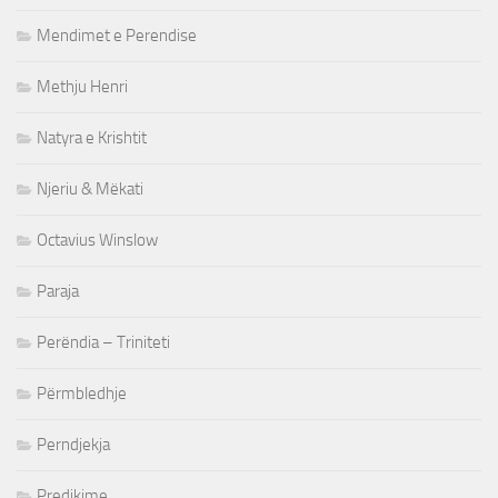
Mendimet e Perendise
Methju Henri
Natyra e Krishtit
Njeriu & Mëkati
Octavius Winslow
Paraja
Perëndia – Triniteti
Përmbledhje
Perndjekja
Predikime