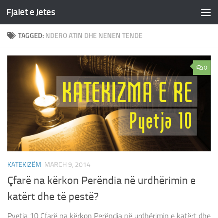
Fjalet e Jetes
Skip to content
TAGGED:
NDERO ATIN DHE NENEN TENDE
0
KATEKIZËM
MARCH 9, 2014
Çfarë na kërkon Perëndia në urdhërimin e
katërt dhe të pestë?
Pyetja 10 Çfarë na kërkon Perëndia në urdhërimin e katërt dhe