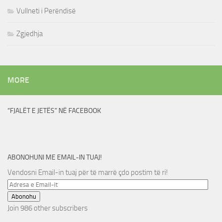
Vullneti i Perëndisë
Zgjedhja
MORE
“FJALËT E JETËS” NË FACEBOOK
ABONOHUNI ME EMAIL-IN TUAJ!
Vendosni Email-in tuaj për të marrë çdo postim të ri!
Adresa
e
Abonohu
Email-
Join 986 other subscribers
it