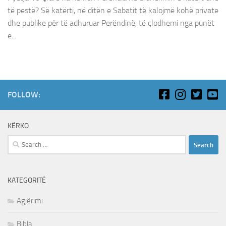
të pestë? Së katërti, në ditën e Sabatit të kalojmë kohë private
dhe publike për të adhuruar Perëndinë, të çlodhemi nga punët
e...
FOLLOW:
KËRKO
Search
for:
KATEGORITË
Agjërimi
Bibla