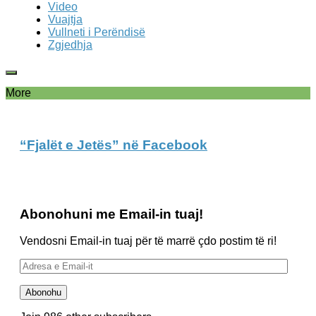
Video
Vuajtja
Vullneti i Perëndisë
Zgjedhja
More
“Fjalët e Jetës” në Facebook
Abonohuni me Email-in tuaj!
Vendosni Email-in tuaj për të marrë çdo postim të ri!
Adresa
e
Email-
Abonohu
it