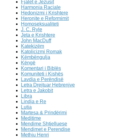
Fjalet e Jezusit
Harmonia Raciale
Hedonizmi i Krishtere
Heronjte e Reformimit
Homoseksualiteti
J. C. Ryle
Jeta e Krishtere
John MacDuff
Katekizëm
Katolicizmi Romak
Këmbëngulja
Këngë
Komentari i Biblës
Komuniteti i Kishës
Lavdia e Perëndisë
Letra Drejtuar Hebrenjve
Letra e Jakobit
Libra
Lindja e Re
Lutja
Martesa & Prindërimi
Meditime
Mendime Shtjelluese
Mendimet e Perendise
Methju Henri