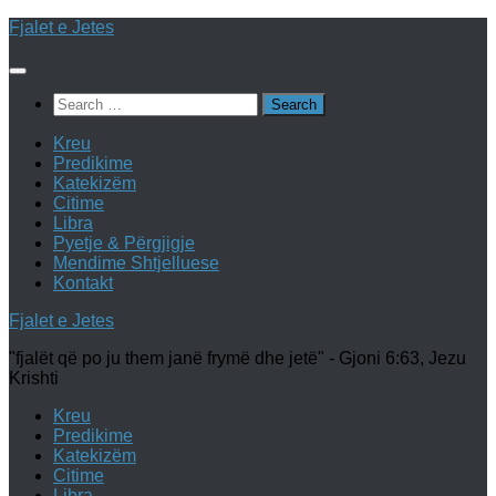
Skip
Fjalet e Jetes
to
content
Search
for:
Kreu
Predikime
Katekizëm
Citime
Libra
Pyetje & Përgjigje
Mendime Shtjelluese
Kontakt
Fjalet e Jetes
"fjalët që po ju them janë frymë dhe jetë" - Gjoni 6:63, Jezu
Krishti
Kreu
Predikime
Katekizëm
Citime
Libra