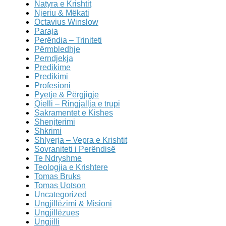
Natyra e Krishtit
Njeriu & Mëkati
Octavius Winslow
Paraja
Perëndia – Triniteti
Përmbledhje
Perndjekja
Predikime
Predikimi
Profesioni
Pyetje & Përgjigje
Qielli – Ringjallja e trupi
Sakramentet e Kishes
Shenjterimi
Shkrimi
Shlyerja – Vepra e Krishtit
Sovraniteti i Perëndisë
Te Ndryshme
Teologjia e Krishtere
Tomas Bruks
Tomas Uotson
Uncategorized
Ungjillëzimi & Misioni
Ungjillëzues
Ungjilli