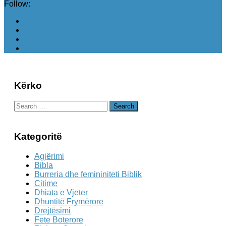
Follow:
Kërko
Search
for:
Kategoritë
Agjërimi
Bibla
Burreria dhe femininiteti Biblik
Citime
Dhiata e Vjeter
Dhuntitë Frymërore
Drejtësimi
Fete Boterore