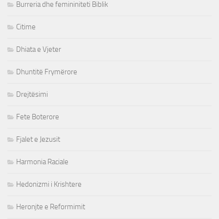
Burreria dhe femininiteti Biblik
Citime
Dhiata e Vjeter
Dhuntitë Frymërore
Drejtësimi
Fete Boterore
Fjalet e Jezusit
Harmonia Raciale
Hedonizmi i Krishtere
Heronjte e Reformimit