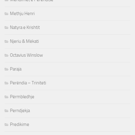
Methju Henri
Natyra e Krishtit
Njeriu & Mëkati
Octavius Winslow
Paraja
Perëndia – Triniteti
Përmbledhje
Perndjekja
Predikime