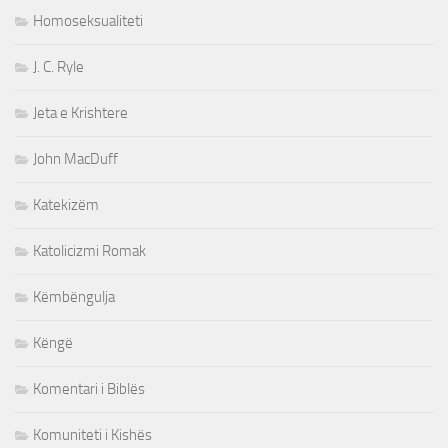
Homoseksualiteti
J. C. Ryle
Jeta e Krishtere
John MacDuff
Katekizëm
Katolicizmi Romak
Këmbëngulja
Këngë
Komentari i Biblës
Komuniteti i Kishës