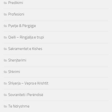
Predikimi
Profesioni
Pyetje & Përgjigje
Qielli – Ringjallja e trupi
Sakramentet e Kishes
Shenjterimi
Shkrimi
Shlyerja – Vepra e Krishtit
Sovraniteti i Perëndisë
Te Ndryshme