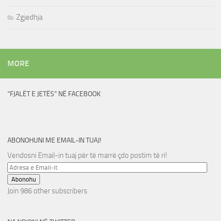
Zgjedhja
MORE
“FJALËT E JETËS” NË FACEBOOK
ABONOHUNI ME EMAIL-IN TUAJ!
Vendosni Email-in tuaj për të marrë çdo postim të ri!
Adresa
e
Abonohu
Email-
Join 986 other subscribers
it