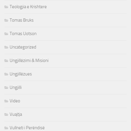
Teologjia e Krishtere
Tomas Bruks
Tomas Uotson
Uncategorized
Ungjillëzimi & Misioni
Ungjillëzues
Ungjilli
Video
Vuajtja
Vullneti i Perëndisë