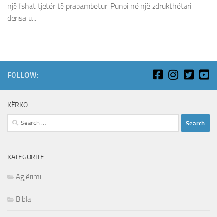
një fshat tjetër të prapambetur. Punoi në një zdrukthëtari
derisa u...
FOLLOW:
KËRKO
Search
for:
KATEGORITË
Agjërimi
Bibla