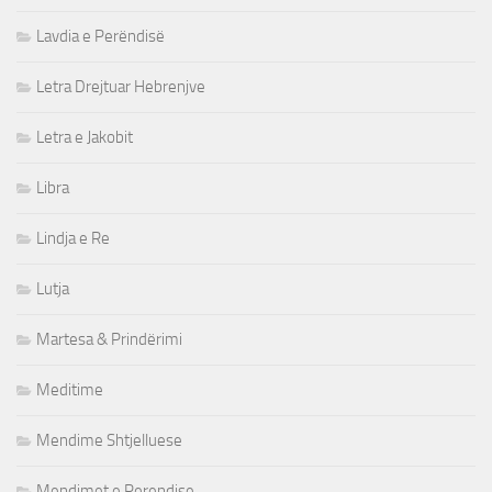
Lavdia e Perëndisë
Letra Drejtuar Hebrenjve
Letra e Jakobit
Libra
Lindja e Re
Lutja
Martesa & Prindërimi
Meditime
Mendime Shtjelluese
Mendimet e Perendise