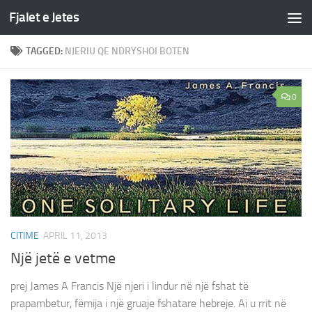
Fjalet e Jetes
Skip to content
TAGGED:
NJERIU QE NDRYSHOI BOTEN
0
CITIME
APRIL 11, 2013
Një jetë e vetme
prej James A Francis Një njeri i lindur në një fshat të
prapambetur, fëmija i një gruaje fshatare hebreje. Ai u rrit në