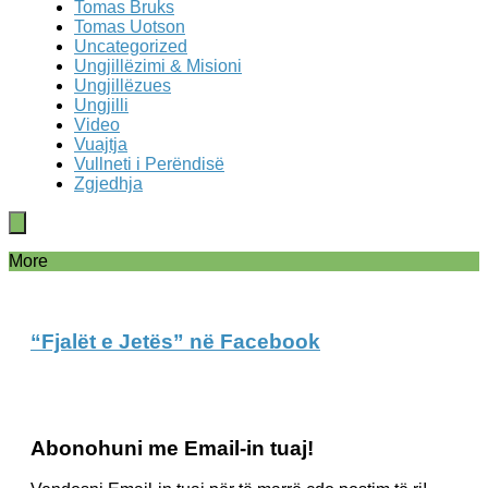
Tomas Bruks
Tomas Uotson
Uncategorized
Ungjillëzimi & Misioni
Ungjillëzues
Ungjilli
Video
Vuajtja
Vullneti i Perëndisë
Zgjedhja
More
“Fjalët e Jetës” në Facebook
Abonohuni me Email-in tuaj!