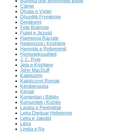
Burreria dhe femininiteti Biblik
Citime
Dhiata e Vjeter
Dhuntitë Frymërore
Drejtësimi
Fete Boterore
Fjalet e Jezusit
Harmonia Raciale
Hedonizmi i Krishtere
Heronjte e Reformimit
Homoseksualiteti
J. C. Ryle
Jeta e Krishtere
John MacDuff
Katekizëm
Katolicizmi Romak
Këmbëngulja
Këngë
Komentari i Biblës
Komuniteti i Kishës
Lavdia e Perëndisë
Letra Drejtuar Hebrenjve
Letra e Jakobit
Libra
Lindja e Re