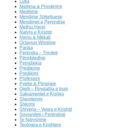
Lutja
Martesa & Prindërimi
Meditime
Mendime Shtjelluese
Mendimet e Perendise
Methju Henri
Natyra e Krishtit
Njeriu & Mëkati
Octavius Winslow
Paraja
Perëndia – Triniteti
Përmbledhje
Perndjekja
Predikime
Predikimi
Profesioni
Pyetje & Përgjigje
Qielli – Ringjallja e trupi
Sakramentet e Kishes
Shenjterimi
Shkrimi
Shlyerja – Vepra e Krishtit
Sovraniteti i Perëndisë
Te Ndryshme
Teologjia e Krishtere