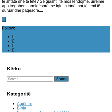
të shtatë dhe të tetë? Së gjashti, të mos lëndojmë, urrejmë
apo tregohemi armiqësorë me fqinjin tonë, por të jemi të
duruar dhe paqësorë,...
Follow:
Kërko
Search
for:
Kategoritë
Agjërimi
Bibla