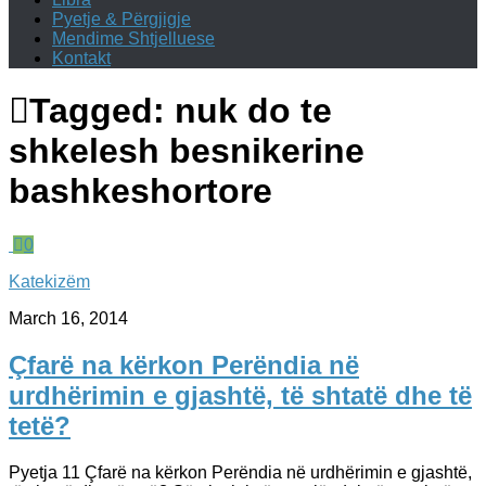
Pyetje & Përgjigje
Mendime Shtjelluese
Kontakt
Tagged:
nuk do te
shkelesh besnikerine
bashkeshortore
0
Katekizëm
March 16, 2014
Çfarë na kërkon Perëndia në
urdhërimin e gjashtë, të shtatë dhe të
tetë?
Pyetja 11 Çfarë na kërkon Perëndia në urdhërimin e gjashtë,