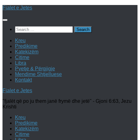
Skip
Fjalet e Jetes
to
content
Search
for:
Kreu
Predikime
Katekizëm
Citime
Libra
Pyetje & Përgjigje
Mendime Shtjelluese
Kontakt
Fjalet e Jetes
"fjalët që po ju them janë frymë dhe jetë" - Gjoni 6:63, Jezu
Krishti
Kreu
Predikime
Katekizëm
Citime
Libra