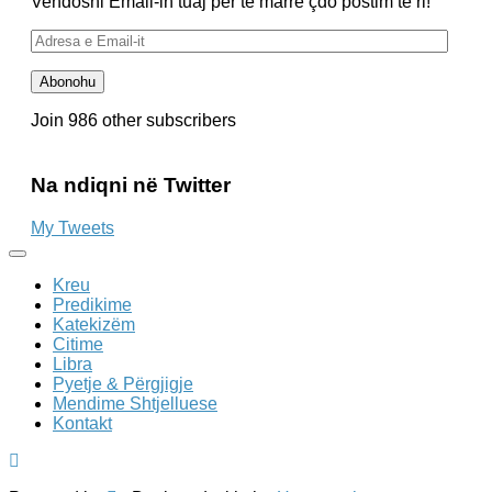
Vendosni Email-in tuaj për të marrë çdo postim të ri!
Adresa
e
Email-
Abonohu
it
Join 986 other subscribers
Na ndiqni në Twitter
My Tweets
Kreu
Predikime
Katekizëm
Citime
Libra
Pyetje & Përgjigje
Mendime Shtjelluese
Kontakt