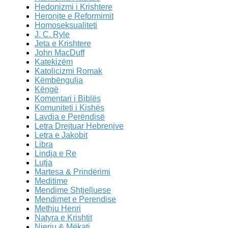
Hedonizmi i Krishtere
Heronjte e Reformimit
Homoseksualiteti
J. C. Ryle
Jeta e Krishtere
John MacDuff
Katekizëm
Katolicizmi Romak
Këmbëngulja
Këngë
Komentari i Biblës
Komuniteti i Kishës
Lavdia e Perëndisë
Letra Drejtuar Hebrenjve
Letra e Jakobit
Libra
Lindja e Re
Lutja
Martesa & Prindërimi
Meditime
Mendime Shtjelluese
Mendimet e Perendise
Methju Henri
Natyra e Krishtit
Njeriu & Mëkati