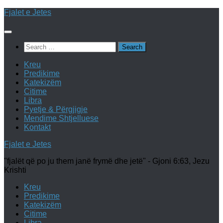
Skip
Fjalet e Jetes
to
content
Search
for:
Kreu
Predikime
Katekizëm
Citime
Libra
Pyetje & Përgjigje
Mendime Shtjelluese
Kontakt
Fjalet e Jetes
"fjalët që po ju them janë frymë dhe jetë" - Gjoni 6:63, Jezu
Krishti
Kreu
Predikime
Katekizëm
Citime
Libra