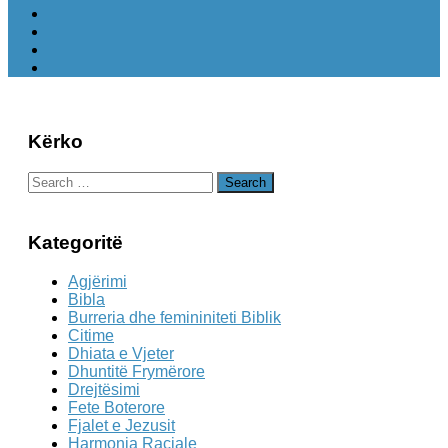
Kërko
Search
for:
Kategoritë
Agjërimi
Bibla
Burreria dhe femininiteti Biblik
Citime
Dhiata e Vjeter
Dhuntitë Frymërore
Drejtësimi
Fete Boterore
Fjalet e Jezusit
Harmonia Raciale