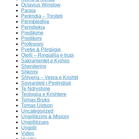
Octavius Winslow
Paraja
Perëndia – Triniteti
Përmbledhje
Perndjekja
Predikime
Predikimi
Profesioni
Pyetje & Përgjigje
Qielli – Ringjallja e trupi
Sakramentet e Kishes
Shenjterimi
Shkrimi
Shlyerja – Vepra e Krishtit
Sovraniteti i Perëndisë
Te Ndryshme
Teologjia e Krishtere
Tomas Bruks
Tomas Uotson
Uncategorized
Ungjillëzimi & Misioni
Ungjillëzues
Ungjilli
Video
Vuajtja