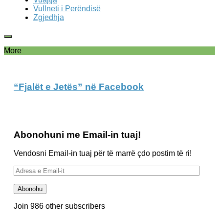
Vullneti i Perëndisë
Zgjedhja
More
“Fjalët e Jetës” në Facebook
Abonohuni me Email-in tuaj!
Vendosni Email-in tuaj për të marrë çdo postim të ri!
Adresa
e
Email-
Abonohu
it
Join 986 other subscribers