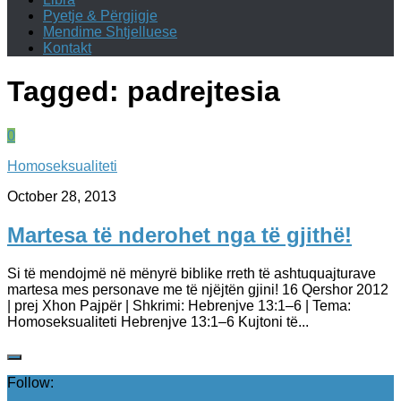
Pyetje & Përgjigje
Mendime Shtjelluese
Kontakt
Tagged:
padrejtesia
0
Homoseksualiteti
October 28, 2013
Martesa të nderohet nga të gjithë!
Si të mendojmë në mënyrë biblike rreth të ashtuquajturave
martesa mes personave me të njëjtën gjini! 16 Qershor 2012
| prej Xhon Pajpër | Shkrimi: Hebrenjve 13:1–6 | Tema:
Homoseksualiteti Hebrenjve 13:1–6 Kujtoni të...
Follow: