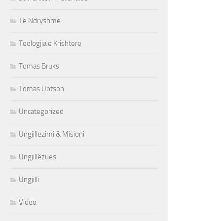
Te Ndryshme
Teologjia e Krishtere
Tomas Bruks
Tomas Uotson
Uncategorized
Ungjillëzimi & Misioni
Ungjillëzues
Ungjilli
Video