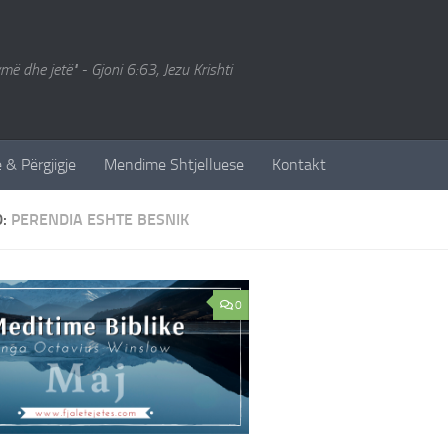
ymë dhe jetë" - Gjoni 6:63, Jezu Krishti
 & Përgjigje
Mendime Shtjelluese
Kontakt
D:
PERENDIA ESHTE BESNIK
0