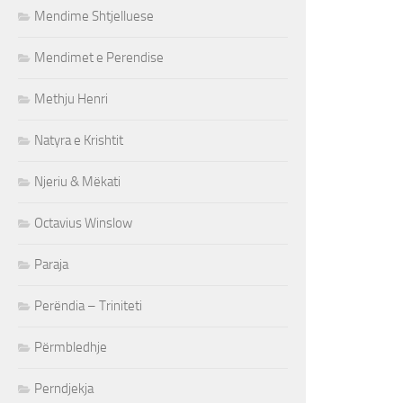
Mendime Shtjelluese
Mendimet e Perendise
Methju Henri
Natyra e Krishtit
Njeriu & Mëkati
Octavius Winslow
Paraja
Perëndia – Triniteti
Përmbledhje
Perndjekja