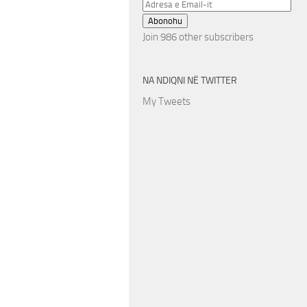
Adresa
e
Abonohu
Email-
Join 986 other subscribers
it
NA NDIQNI NË TWITTER
My Tweets