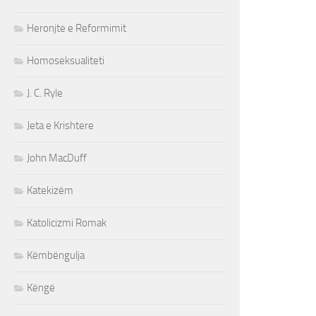
Heronjte e Reformimit
Homoseksualiteti
J. C. Ryle
Jeta e Krishtere
John MacDuff
Katekizëm
Katolicizmi Romak
Këmbëngulja
Këngë