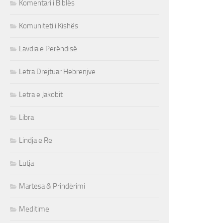
Komentari i Biblës
Komuniteti i Kishës
Lavdia e Perëndisë
Letra Drejtuar Hebrenjve
Letra e Jakobit
Libra
Lindja e Re
Lutja
Martesa & Prindërimi
Meditime