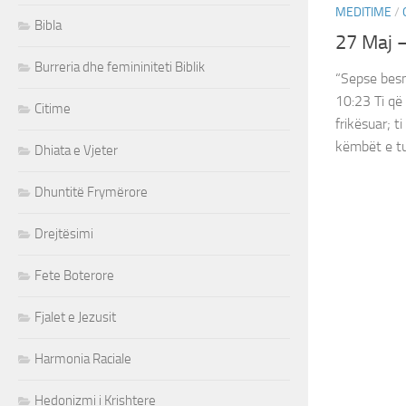
MEDITIME
/
Bibla
27 Maj 
Burreria dhe femininiteti Biblik
“Sepse besn
‭10:23‬ Ti 
Citime
frikësuar; t
këmbët e tu
Dhiata e Vjeter
Dhuntitë Frymërore
Drejtësimi
Fete Boterore
Fjalet e Jezusit
Harmonia Raciale
Hedonizmi i Krishtere