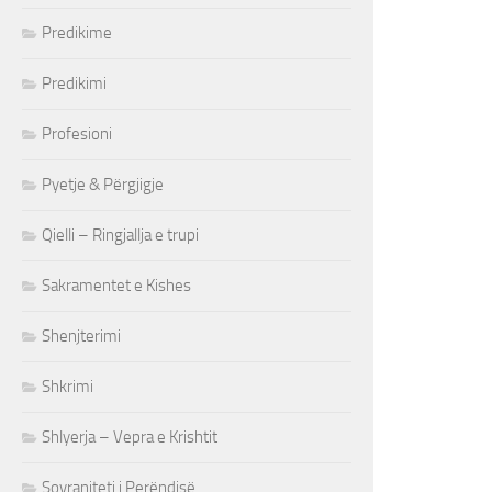
Predikime
Predikimi
Profesioni
Pyetje & Përgjigje
Qielli – Ringjallja e trupi
Sakramentet e Kishes
Shenjterimi
Shkrimi
Shlyerja – Vepra e Krishtit
Sovraniteti i Perëndisë