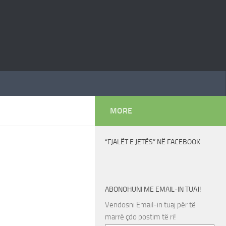
MORE
“FJALËT E JETËS” NË FACEBOOK
ABONOHUNI ME EMAIL-IN TUAJ!
Vendosni Email-in tuaj për të
marrë çdo postim të ri!