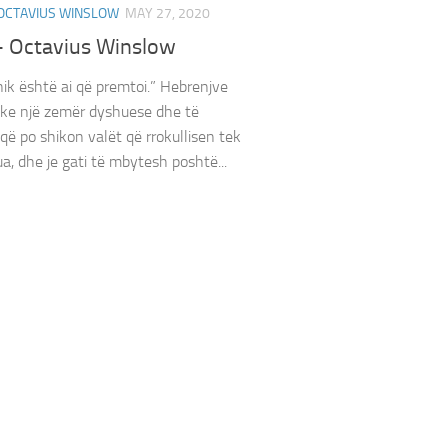
OCTAVIUS WINSLOW
MAY 27, 2020
– Octavius Winslow
ik është ai që premtoi.” Hebrenjve‬
që ke një zemër dyshuese dhe të
i që po shikon valët që rrokullisen tek
a, dhe je gati të mbytesh poshtë...