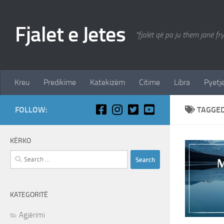
Skip to content
Fjalet e Jetes
"fjalët që po ju them janë fr
Kreu
Predikime
Katekizëm
Citime
Libra
Pyetje
FOLLOW:
TAGGE
KËRKO
Search
for:
KATEGORITË
Agjërimi