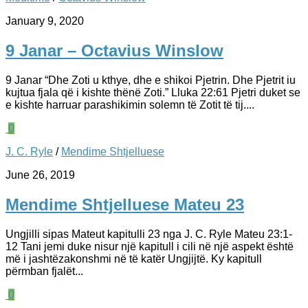
January 9, 2020
9 Janar – Octavius Winslow
9 Janar “Dhe Zoti u kthye, dhe e shikoi Pjetrin. Dhe Pjetrit iu
kujtua fjala që i kishte thënë Zoti.” Lluka 22:61 Pjetri duket se
e kishte harruar parashikimin solemn të Zotit të tij....
0
J. C. Ryle
/
Mendime Shtjelluese
June 26, 2019
Mendime Shtjelluese Mateu 23
Ungjilli sipas Mateut kapitulli 23 nga J. C. Ryle Mateu 23:1-
12 Tani jemi duke nisur një kapitull i cili në një aspekt është
më i jashtëzakonshmi në të katër Ungjijtë. Ky kapitull
përmban fjalët...
0