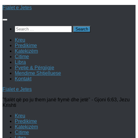
Skip
Fjalet e Jetes
to
content
Search
for:
Kreu
Predikime
Katekizëm
Citime
Libra
Pyetje & Përgjigje
Mendime Shtjelluese
Kontakt
Fjalet e Jetes
"fjalët që po ju them janë frymë dhe jetë" - Gjoni 6:63, Jezu
Krishti
Kreu
Predikime
Katekizëm
Citime
Libra