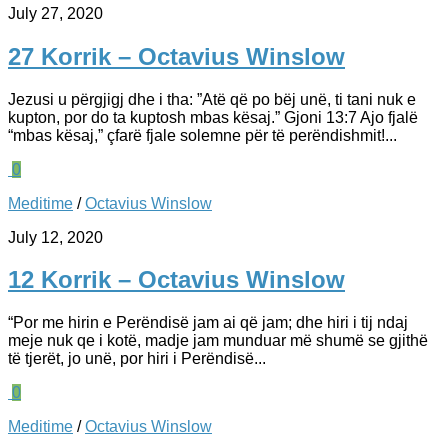
July 27, 2020
27 Korrik – Octavius Winslow
Jezusi u përgjigj dhe i tha: ”Atë që po bëj unë, ti tani nuk e
kupton, por do ta kuptosh mbas kësaj.” Gjoni 13:7 Ajo fjalë
“mbas kësaj,” çfarë fjale solemne për të perëndishmit!...
0
Meditime
/
Octavius Winslow
July 12, 2020
12 Korrik – Octavius Winslow
“Por me hirin e Perëndisë jam ai që jam; dhe hiri i tij ndaj
meje nuk qe i kotë, madje jam munduar më shumë se gjithë
të tjerët, jo unë, por hiri i Perëndisë...
0
Meditime
/
Octavius Winslow