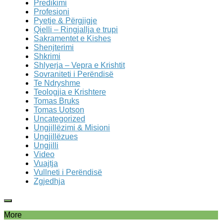
Predikimi
Profesioni
Pyetje & Përgjigje
Qielli – Ringjallja e trupi
Sakramentet e Kishes
Shenjterimi
Shkrimi
Shlyerja – Vepra e Krishtit
Sovraniteti i Perëndisë
Te Ndryshme
Teologjia e Krishtere
Tomas Bruks
Tomas Uotson
Uncategorized
Ungjillëzimi & Misioni
Ungjillëzues
Ungjilli
Video
Vuajtja
Vullneti i Perëndisë
Zgjedhja
More