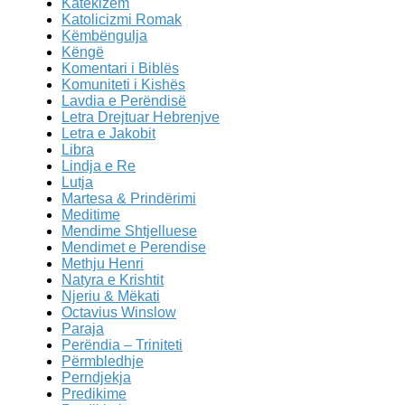
Katekizëm
Katolicizmi Romak
Këmbëngulja
Këngë
Komentari i Biblës
Komuniteti i Kishës
Lavdia e Perëndisë
Letra Drejtuar Hebrenjve
Letra e Jakobit
Libra
Lindja e Re
Lutja
Martesa & Prindërimi
Meditime
Mendime Shtjelluese
Mendimet e Perendise
Methju Henri
Natyra e Krishtit
Njeriu & Mëkati
Octavius Winslow
Paraja
Perëndia – Triniteti
Përmbledhje
Perndjekja
Predikime