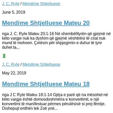
J. C. Ryle
/
Mendime Shtjelluese
June 5, 2019
Mendime Shtjelluese Mateu 20
nga J. C. Ryle Mateu 20:1-16 Në shembëlltyrën që gjejmë në
këto vargje nuk ka dyshim që gjejmë vështirësi të cilat nuk
mund të mohoen. Çelësin për shpjegimin e duhur të tyre
duhet ta...
0
J. C. Ryle
/
Mendime Shtjelluese
May 22, 2019
Mendime Shtjelluese Mateu 18
nga J C Ryle Mateu 18:1-14 Gjëja e parë që na mësohet në
këto vargje është domosdoshmëria e konvertimit, e një
konvertimi të manifestuar përmes përulësisë si prej fëmije.
Dishepujt erdhën tek Zoti ynë...