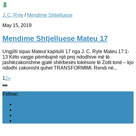
0
J. C. Ryle
/
Mendime Shtjelluese
May 15, 2019
Mendime Shtjelluese Mateu 17
Ungjilli sipas Mateut kapitulli 17 nga J. C. Ryle Mateu 17:1-
13 Këto vargje përmbajnë një prej ndodhive më të
jashtëzakonshme gjatë shërbesës tokësore të Zotit tonë – kjo
ndodhi zakonisht quhet TRANSFORMIMI. Rendi në...
1
2
»
Follow: