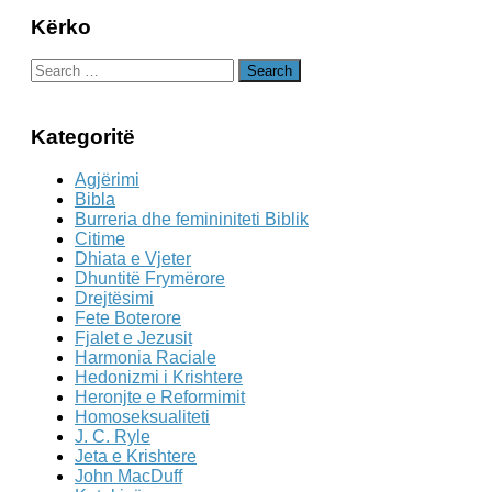
Kërko
Search
for:
Kategoritë
Agjërimi
Bibla
Burreria dhe femininiteti Biblik
Citime
Dhiata e Vjeter
Dhuntitë Frymërore
Drejtësimi
Fete Boterore
Fjalet e Jezusit
Harmonia Raciale
Hedonizmi i Krishtere
Heronjte e Reformimit
Homoseksualiteti
J. C. Ryle
Jeta e Krishtere
John MacDuff