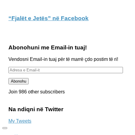
“Fjalët e Jetës” në Facebook
Abonohuni me Email-in tuaj!
Vendosni Email-in tuaj për të marrë çdo postim të ri!
Adresa
e
Email-
Abonohu
it
Join 986 other subscribers
Na ndiqni në Twitter
My Tweets