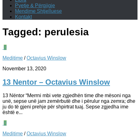
Pyetje & Përgjigje
Mendime Shtjelluese
Kontakt
Tagged:
perulesia
0
Meditime
/
Octavius Winslow
November 13, 2020
13 Nentor – Octavius Winslow
13 Nëntor “Merrni mbi vete zgjedhën time dhe mësoni nga
unë, sepse unë jam zemërbutë dhe i përulur nga zemra; dhe
ju do të gjeni prehje për shpirtrat tuaj. Sepse zgjedha ime
është e...
0
Meditime
/
Octavius Winslow