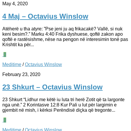
May 4, 2020
4 Maj – Octavius Winslow
Atëherë u tha atyre: ”Pse jeni ju aq frikacakë? Vallë, si nuk
keni besim?.” Marku‬ ‭4:40‬ Frika dyshuese, qoftë zakon apo
qoftë e rastësishme, nëse na pengon në interesimin tonë pas
Krishtit ka për...
0
Meditime
/
Octavius Winslow
February 23, 2020
23 Shkurt – Octavius Winslow
23 Shkurt “Lidhur me këtë iu luta tri herë Zotit që ta largonte
nga unë.” 2 Korintasve‬ ‭12:8 Kur Pali u lut për largimin e
gjembit në mish, i kërkoi Perëndisë diçka që tregonte...
0
Meditime
/
Octavius Winslow