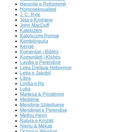
Heronjte e Reformimit
Homoseksualiteti
J. C. Ryle
Jeta e Krishtere
John MacDuff
Katekizëm
Katolicizmi Romak
Këmbëngulja
Këngë
Komentari i Biblës
Komuniteti i Kishës
Lavdia e Perëndisë
Letra Drejtuar Hebrenjve
Letra e Jakobit
Libra
Lindja e Re
Lutja
Martesa & Prindërimi
Meditime
Mendime Shtjelluese
Mendimet e Perendise
Methju Henri
Natyra e Krishtit
Njeriu & Mëkati
Octavius Winslow