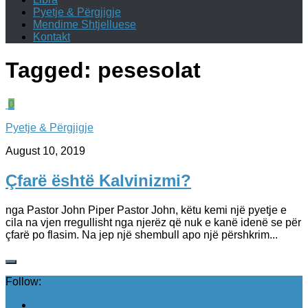
Pyetje & Përgjigje
Mendime Shtjelluese
Kontakt
Tagged:
pesesolat
0
Pyetje & Përgjigje
August 10, 2019
Çfarë është Kalvinizmi?
nga Pastor John Piper Pastor John, këtu kemi një pyetje e
cila na vjen rregullisht nga njerëz që nuk e kanë idenë se për
çfarë po flasim. Na jep një shembull apo një përshkrim...
Follow: