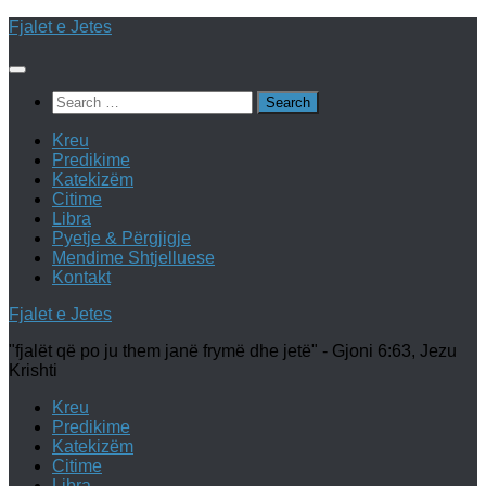
Skip
Fjalet e Jetes
to
content
Search
for:
Kreu
Predikime
Katekizëm
Citime
Libra
Pyetje & Përgjigje
Mendime Shtjelluese
Kontakt
Fjalet e Jetes
"fjalët që po ju them janë frymë dhe jetë" - Gjoni 6:63, Jezu
Krishti
Kreu
Predikime
Katekizëm
Citime
Libra