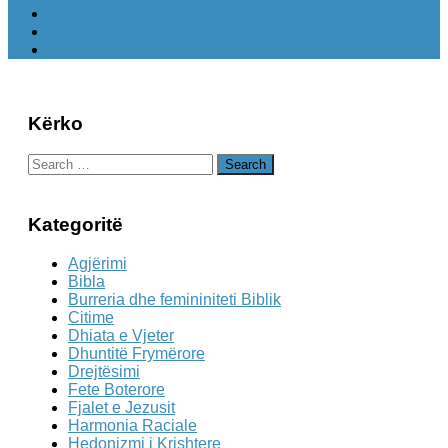
Kërko
Search
for:
Kategoritë
Agjërimi
Bibla
Burreria dhe femininiteti Biblik
Citime
Dhiata e Vjeter
Dhuntitë Frymërore
Drejtësimi
Fete Boterore
Fjalet e Jezusit
Harmonia Raciale
Hedonizmi i Krishtere