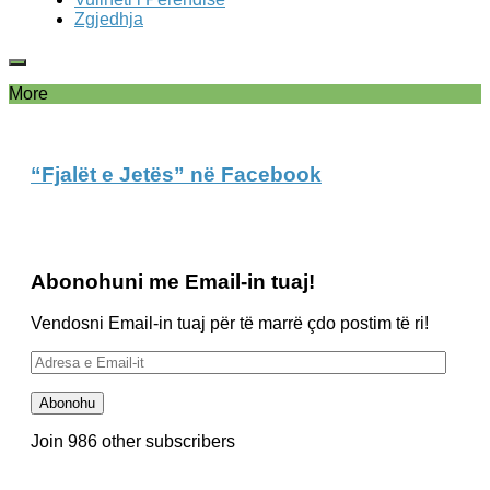
Zgjedhja
More
“Fjalët e Jetës” në Facebook
Abonohuni me Email-in tuaj!
Vendosni Email-in tuaj për të marrë çdo postim të ri!
Adresa
e
Email-
Abonohu
it
Join 986 other subscribers