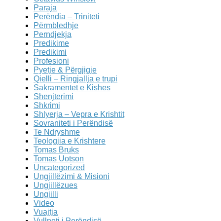
Paraja
Perëndia – Triniteti
Përmbledhje
Perndjekja
Predikime
Predikimi
Profesioni
Pyetje & Përgjigje
Qielli – Ringjallja e trupi
Sakramentet e Kishes
Shenjterimi
Shkrimi
Shlyerja – Vepra e Krishtit
Sovraniteti i Perëndisë
Te Ndryshme
Teologjia e Krishtere
Tomas Bruks
Tomas Uotson
Uncategorized
Ungjillëzimi & Misioni
Ungjillëzues
Ungjilli
Video
Vuajtja
Vullneti i Perëndisë