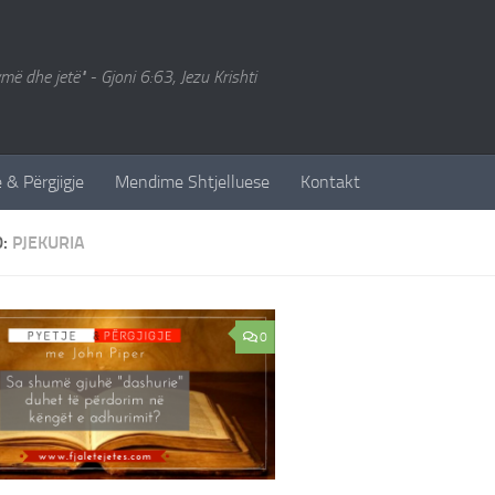
ymë dhe jetë" - Gjoni 6:63, Jezu Krishti
 & Përgjigje
Mendime Shtjelluese
Kontakt
D:
PJEKURIA
0