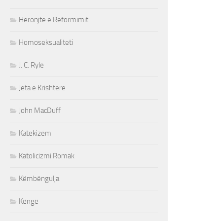
Heronjte e Reformimit
Homoseksualiteti
J. C. Ryle
Jeta e Krishtere
John MacDuff
Katekizëm
Katolicizmi Romak
Këmbëngulja
Këngë