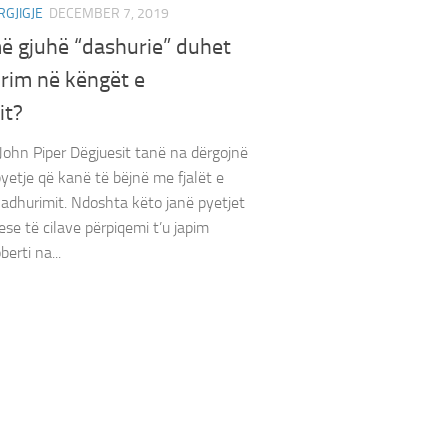
RGJIGJE
DECEMBER 7, 2019
ë gjuhë “dashurie” duhet
rim në këngët e
it?
John Piper Dëgjuesit tanë na dërgojnë
yetje që kanë të bëjnë me fjalët e
adhurimit. Ndoshta këto janë pyetjet
ese të cilave përpiqemi t’u japim
berti na...