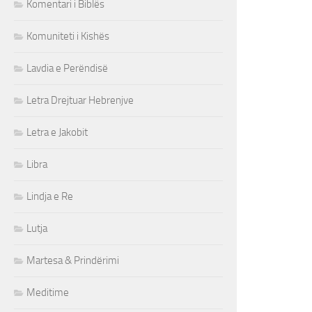
Komentari i Biblës
Komuniteti i Kishës
Lavdia e Perëndisë
Letra Drejtuar Hebrenjve
Letra e Jakobit
Libra
Lindja e Re
Lutja
Martesa & Prindërimi
Meditime