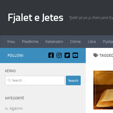
Skip to content
Fjalet e Jetes
"fjalët që po ju them janë fr
Kreu
Predikime
Katekizëm
Citime
Libra
Pyetje
FOLLOW:
TAGGE
KËRKO
Search
for:
KATEGORITË
Agjërimi