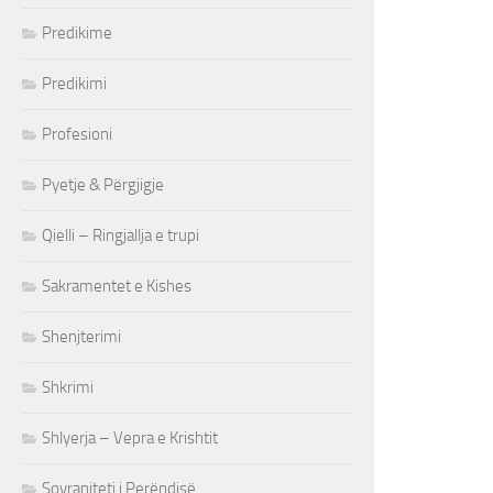
Predikime
Predikimi
Profesioni
Pyetje & Përgjigje
Qielli – Ringjallja e trupi
Sakramentet e Kishes
Shenjterimi
Shkrimi
Shlyerja – Vepra e Krishtit
Sovraniteti i Perëndisë