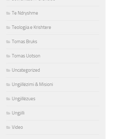
Te Ndryshme
Teologjia e Krishtere
Tomas Bruks
Tomas Uotson
Uncategorized
Ungjillëzimi & Misioni
Ungjillëzues
Ungjilli
Video