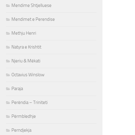
Mendime Shtjelluese
Mendimet e Perendise
Methju Henri
Natyra e Krishtit
Njeriu & Mëkati
Octavius Winslow
Paraja
Perëndia – Triniteti
Përmbledhje
Perndjekja