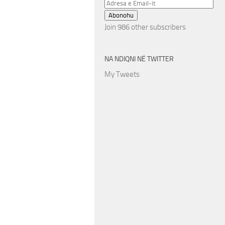
Adresa
e
Abonohu
Email-
Join 986 other subscribers
it
NA NDIQNI NË TWITTER
My Tweets