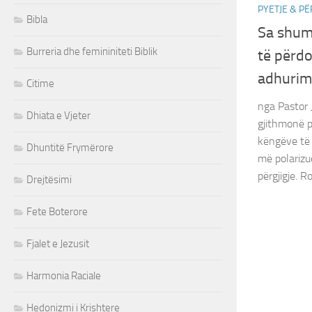
PYETJE & PË
Bibla
Sa shum
Burreria dhe femininiteti Biblik
të përdo
adhurim
Citime
nga Pastor 
Dhiata e Vjeter
gjithmonë p
këngëve të 
Dhuntitë Frymërore
më polarizu
përgjigje. Ro
Drejtësimi
Fete Boterore
Fjalet e Jezusit
Harmonia Raciale
Hedonizmi i Krishtere