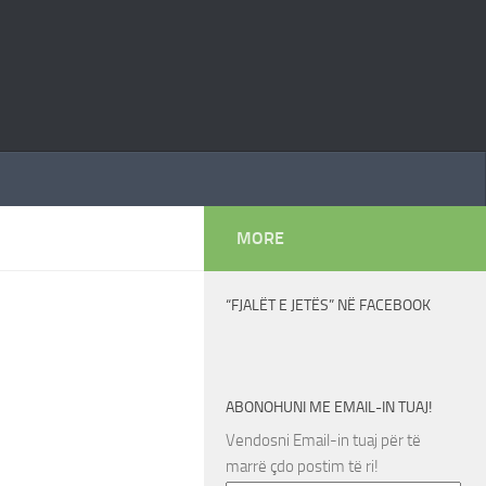
MORE
“FJALËT E JETËS” NË FACEBOOK
ABONOHUNI ME EMAIL-IN TUAJ!
Vendosni Email-in tuaj për të
marrë çdo postim të ri!