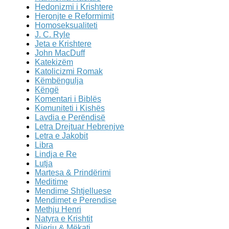
Hedonizmi i Krishtere
Heronjte e Reformimit
Homoseksualiteti
J. C. Ryle
Jeta e Krishtere
John MacDuff
Katekizëm
Katolicizmi Romak
Këmbëngulja
Këngë
Komentari i Biblës
Komuniteti i Kishës
Lavdia e Perëndisë
Letra Drejtuar Hebrenjve
Letra e Jakobit
Libra
Lindja e Re
Lutja
Martesa & Prindërimi
Meditime
Mendime Shtjelluese
Mendimet e Perendise
Methju Henri
Natyra e Krishtit
Njeriu & Mëkati