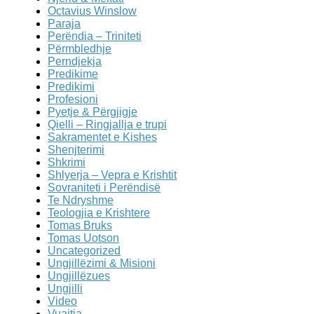
Octavius Winslow
Paraja
Perëndia – Triniteti
Përmbledhje
Perndjekja
Predikime
Predikimi
Profesioni
Pyetje & Përgjigje
Qielli – Ringjallja e trupi
Sakramentet e Kishes
Shenjterimi
Shkrimi
Shlyerja – Vepra e Krishtit
Sovraniteti i Perëndisë
Te Ndryshme
Teologjia e Krishtere
Tomas Bruks
Tomas Uotson
Uncategorized
Ungjillëzimi & Misioni
Ungjillëzues
Ungjilli
Video
Vuajtja