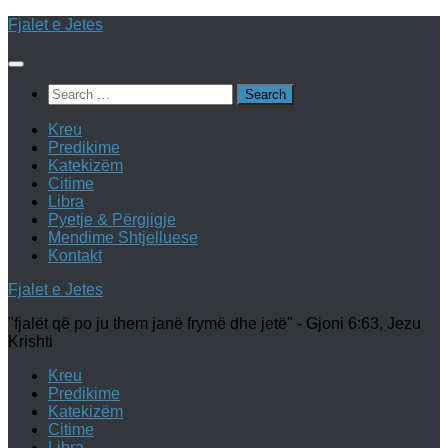
Skip
Fjalet e Jetes
to
content
Search
for:
Kreu
Predikime
Katekizëm
Citime
Libra
Pyetje & Përgjigje
Mendime Shtjelluese
Kontakt
Fjalet e Jetes
"fjalët që po ju them janë frymë dhe jetë" - Gjoni 6:63, Jezu
Krishti
Kreu
Predikime
Katekizëm
Citime
Libra