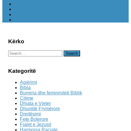
Kërko
Search
for:
Kategoritë
Agjërimi
Bibla
Burreria dhe femininiteti Biblik
Citime
Dhiata e Vjeter
Dhuntitë Frymërore
Drejtësimi
Fete Boterore
Fjalet e Jezusit
Harmonia Raciale