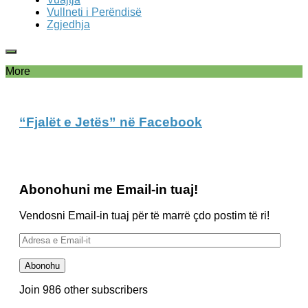
Vullneti i Perëndisë
Zgjedhja
More
“Fjalët e Jetës” në Facebook
Abonohuni me Email-in tuaj!
Vendosni Email-in tuaj për të marrë çdo postim të ri!
Adresa
e
Email-
Abonohu
it
Join 986 other subscribers