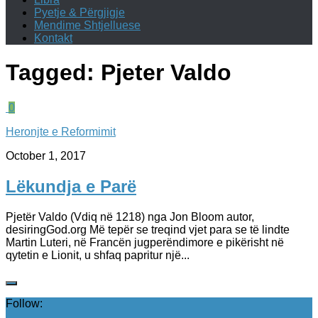
Pyetje & Përgjigje
Mendime Shtjelluese
Kontakt
Tagged:
Pjeter Valdo
0
Heronjte e Reformimit
October 1, 2017
Lëkundja e Parë
Pjetër Valdo (Vdiq në 1218) nga Jon Bloom autor,
desiringGod.org Më tepër se treqind vjet para se të lindte
Martin Luteri, në Francën jugperëndimore e pikërisht në
qytetin e Lionit, u shfaq papritur një...
Follow: