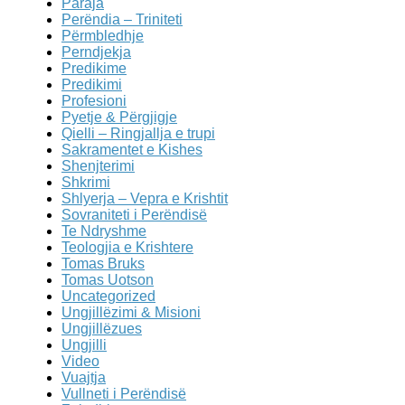
Paraja
Perëndia – Triniteti
Përmbledhje
Perndjekja
Predikime
Predikimi
Profesioni
Pyetje & Përgjigje
Qielli – Ringjallja e trupi
Sakramentet e Kishes
Shenjterimi
Shkrimi
Shlyerja – Vepra e Krishtit
Sovraniteti i Perëndisë
Te Ndryshme
Teologjia e Krishtere
Tomas Bruks
Tomas Uotson
Uncategorized
Ungjillëzimi & Misioni
Ungjillëzues
Ungjilli
Video
Vuajtja
Vullneti i Perëndisë