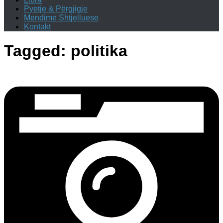
Pyetje & Përgjigje
Mendime Shtjelluese
Kontakt
Tagged:
politika