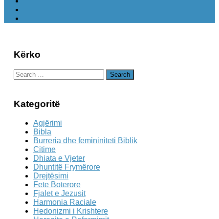
Kërko
Search
for:
Kategoritë
Agjërimi
Bibla
Burreria dhe femininiteti Biblik
Citime
Dhiata e Vjeter
Dhuntitë Frymërore
Drejtësimi
Fete Boterore
Fjalet e Jezusit
Harmonia Raciale
Hedonizmi i Krishtere