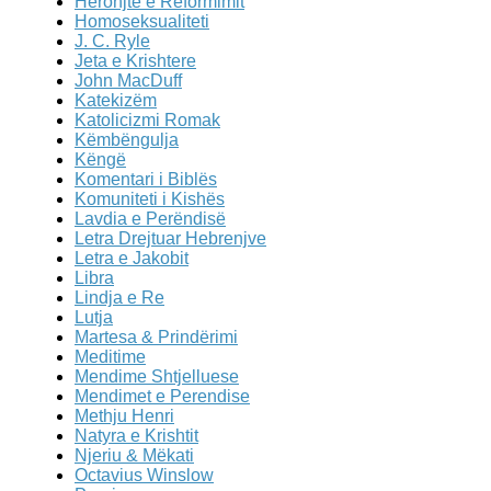
Heronjte e Reformimit
Homoseksualiteti
J. C. Ryle
Jeta e Krishtere
John MacDuff
Katekizëm
Katolicizmi Romak
Këmbëngulja
Këngë
Komentari i Biblës
Komuniteti i Kishës
Lavdia e Perëndisë
Letra Drejtuar Hebrenjve
Letra e Jakobit
Libra
Lindja e Re
Lutja
Martesa & Prindërimi
Meditime
Mendime Shtjelluese
Mendimet e Perendise
Methju Henri
Natyra e Krishtit
Njeriu & Mëkati
Octavius Winslow