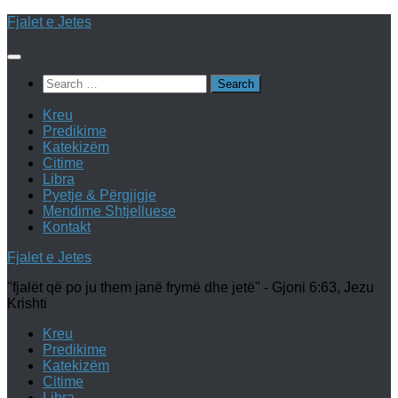
Skip
Fjalet e Jetes
to
content
Search
for:
Kreu
Predikime
Katekizëm
Citime
Libra
Pyetje & Përgjigje
Mendime Shtjelluese
Kontakt
Fjalet e Jetes
"fjalët që po ju them janë frymë dhe jetë" - Gjoni 6:63, Jezu
Krishti
Kreu
Predikime
Katekizëm
Citime
Libra