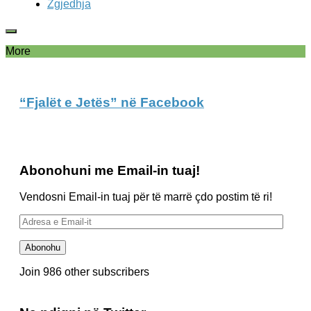
Zgjedhja
More
“Fjalët e Jetës” në Facebook
Abonohuni me Email-in tuaj!
Vendosni Email-in tuaj për të marrë çdo postim të ri!
Adresa
e
Email-
Abonohu
it
Join 986 other subscribers