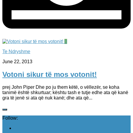
0
Te Ndryshme
June 22, 2013
Votoni sikur të mos votonit!
prej John Piper Dhe po ju them këtë, o vëllezër, se koha
tanimë është shkurtuar; kështu tash e tutje edhe ata që kanë
gra të jenë si ata që nuk kanë; dhe ata që...
Follow: