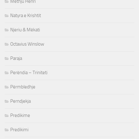
Methju Henri
Natyra e Krishtit
Njeriu & Mëkati
Octavius Winslow
Paraja
Perëndia – Triniteti
Përmbledhje
Perndjekja
Predikime
Predikimi