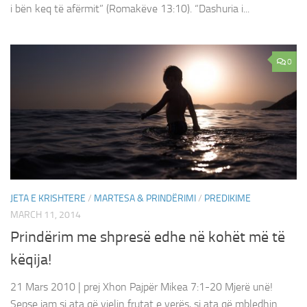
i bën keq të afërmit” (Romakëve 13:10). “Dashuria i...
0
JETA E KRISHTERE
/
MARTESA & PRINDËRIMI
/
PREDIKIME
MARCH 11, 2014
Prindërim me shpresë edhe në kohët më të
këqija!
21 Mars 2010 | prej Xhon Pajpër Mikea 7:1-20 Mjerë unë!
Sepse jam si ata që vjelin frutat e verës, si ata që mbledhin