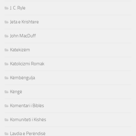
J. C. Ryle
Jeta e Krishtere
John MacDuff
Katekizëm
Katolicizmi Romak
Këmbëngulja
Këngë
Komentari i Biblës
Komuniteti i Kishës
Lavdia e Perëndisë