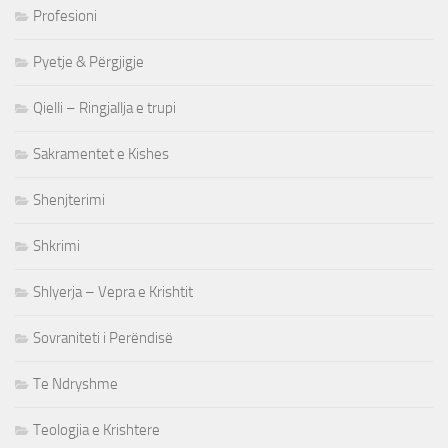
Profesioni
Pyetje & Përgjigje
Qielli – Ringjallja e trupi
Sakramentet e Kishes
Shenjterimi
Shkrimi
Shlyerja – Vepra e Krishtit
Sovraniteti i Perëndisë
Te Ndryshme
Teologjia e Krishtere