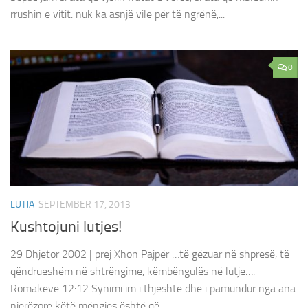
rrushin e vitit: nuk ka asnjë vile për të ngrënë,...
0
LUTJA
SEPTEMBER 17, 2013
Kushtojuni lutjes!
29 Dhjetor 2002 | prej Xhon Pajpër …të gëzuar në shpresë, të
qëndrueshëm në shtrëngime, këmbëngulës në lutje….
Romakëve 12:12 Synimi im i thjeshtë dhe i pamundur nga ana
njerëzore këtë mëngjes është që...