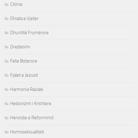
Citime
Dhiata e Vjeter
Dhuntitë Frymërore
Drejtësimi
Fete Boterore
Fjalet e Jezusit
Harmonia Raciale
Hedonizmi i Krishtere
Heronjte e Reformimit
Homoseksualiteti