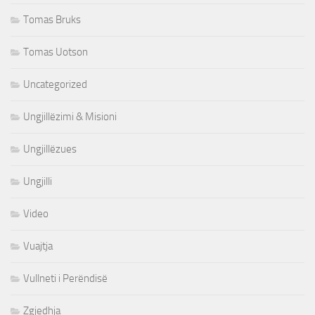
Tomas Bruks
Tomas Uotson
Uncategorized
Ungjillëzimi & Misioni
Ungjillëzues
Ungjilli
Video
Vuajtja
Vullneti i Perëndisë
Zgjedhja