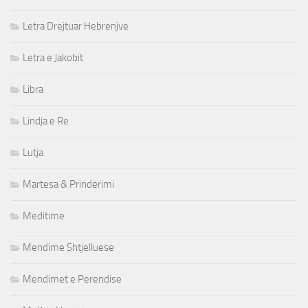
Letra Drejtuar Hebrenjve
Letra e Jakobit
Libra
Lindja e Re
Lutja
Martesa & Prindërimi
Meditime
Mendime Shtjelluese
Mendimet e Perendise