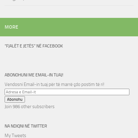
MORE
“FJALËT E JETËS” NË FACEBOOK
ABONOHUNI ME EMAIL-IN TUAJ!
Vendosni Email-in tuaj për të marrë çdo postim të ri!
Adresa
e
Abonohu
Email-
Join 986 other subscribers
it
NA NDIQNI NË TWITTER
My Tweets