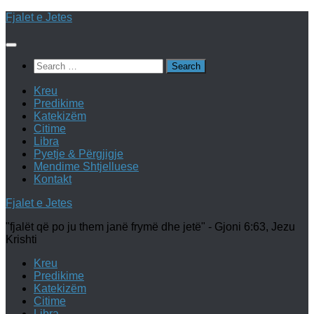
Skip
Fjalet e Jetes
to
content
Search
for:
Kreu
Predikime
Katekizëm
Citime
Libra
Pyetje & Përgjigje
Mendime Shtjelluese
Kontakt
Fjalet e Jetes
"fjalët që po ju them janë frymë dhe jetë" - Gjoni 6:63, Jezu
Krishti
Kreu
Predikime
Katekizëm
Citime
Libra