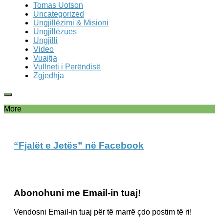
Tomas Uotson
Uncategorized
Ungjillëzimi & Misioni
Ungjillëzues
Ungjilli
Video
Vuajtja
Vullneti i Perëndisë
Zgjedhja
More
“Fjalët e Jetës” në Facebook
Abonohuni me Email-in tuaj!
Vendosni Email-in tuaj për të marrë çdo postim të ri!