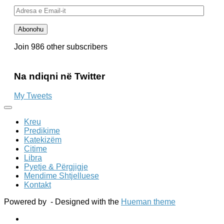
Adresa
e
Email-
Abonohu
it
Join 986 other subscribers
Na ndiqni në Twitter
My Tweets
Kreu
Predikime
Katekizëm
Citime
Libra
Pyetje & Përgjigje
Mendime Shtjelluese
Kontakt
Powered by
- Designed with the
Hueman theme