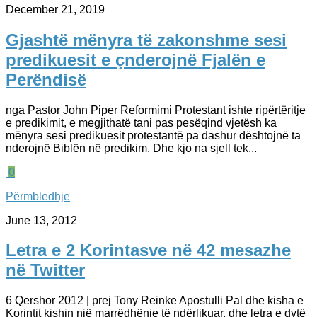
December 21, 2019
Gjashtë mënyra të zakonshme sesi
predikuesit e çnderojnë Fjalën e
Perëndisë
nga Pastor John Piper Reformimi Protestant ishte ripërtëritje
e predikimit, e megjithatë tani pas pesëqind vjetësh ka
mënyra sesi predikuesit protestantë pa dashur dështojnë ta
nderojnë Biblën në predikim. Dhe kjo na sjell tek...
0
Përmbledhje
June 13, 2012
Letra e 2 Korintasve në 42 mesazhe
në Twitter
6 Qershor 2012 | prej Tony Reinke Apostulli Pal dhe kisha e
Korintit kishin një marrëdhënie të ndërlikuar, dhe letra e dytë