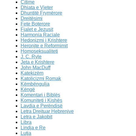
Citime
Dhiata e Vjeter
Dhuntitë Frymërore
Drejtësimi
Fete Boterore
Fjalet e Jezusit
Harmonia Raciale
Hedonizmi i Krishtere
Heronjte e Reformimit
Homoseksualiteti
J. C. Ryle
Jeta e Krishtere
John MacDuff
Katekizëm
Katolicizmi Romak
Këmbëngulja
Këngë
Komentari i Biblës
Komuniteti i Kishës
Lavdia e Perëndisë
Letra Drejtuar Hebrenjve
Letra e Jakobit
Libra
Lindja e Re
Lutja