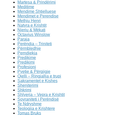
Martesa & Prindërimi
Meditime
Mendime Shtjelluese
Mendimet e Perendise
Methju Henri
Natyra e Krishtit
Njeriu & Mëkati
Octavius Winslow
Paraja
Perëndia – Triniteti
Përmbledhje
Perndjekja
Predikime
Predikimi
Profesioni
Pyetje & Përgjigje
Qielli – Ringjallja e trupi
Sakramentet e Kishes
Shenjterimi
Shkrimi
Shlyerja – Vepra e Krishtit
Sovraniteti i Perëndisë
Te Ndryshme
Teologjia e Krishtere
Tomas Bruks