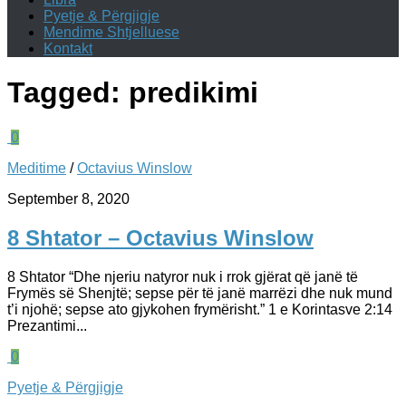
Pyetje & Përgjigje
Mendime Shtjelluese
Kontakt
Tagged:
predikimi
0
Meditime
/
Octavius Winslow
September 8, 2020
8 Shtator – Octavius Winslow
8 Shtator “Dhe njeriu natyror nuk i rrok gjërat që janë të
Frymës së Shenjtë; sepse për të janë marrëzi dhe nuk mund
t’i njohë; sepse ato gjykohen frymërisht.” 1 e Korintasve‬ ‭2:14‬
Prezantimi...
0
Pyetje & Përgjigje