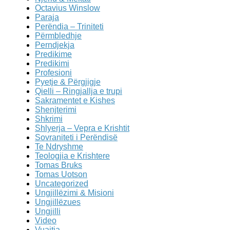
Octavius Winslow
Paraja
Perëndia – Triniteti
Përmbledhje
Perndjekja
Predikime
Predikimi
Profesioni
Pyetje & Përgjigje
Qielli – Ringjallja e trupi
Sakramentet e Kishes
Shenjterimi
Shkrimi
Shlyerja – Vepra e Krishtit
Sovraniteti i Perëndisë
Te Ndryshme
Teologjia e Krishtere
Tomas Bruks
Tomas Uotson
Uncategorized
Ungjillëzimi & Misioni
Ungjillëzues
Ungjilli
Video
Vuajtja