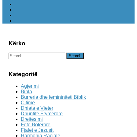
Kërko
Search
for:
Kategoritë
Agjërimi
Bibla
Burreria dhe femininiteti Biblik
Citime
Dhiata e Vjeter
Dhuntitë Frymërore
Drejtësimi
Fete Boterore
Fjalet e Jezusit
Harmonia Raciale