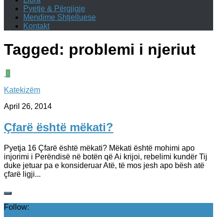
Pyetje & Përgjigje
Mendime Shtjelluese
Kontakt
Tagged:
problemi i njeriut
0
Katekizëm
April 26, 2014
Çfarë është mëkati?
Pyetja 16 Çfarë është mëkati? Mëkati është mohimi apo
injorimi i Perëndisë në botën që Ai krijoi, rebelimi kundër Tij
duke jetuar pa e konsideruar Atë, të mos jesh apo bësh atë
çfarë ligji...
Follow: