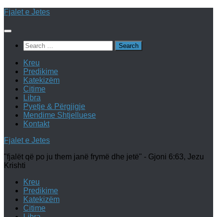
Skip
Fjalet e Jetes
to
content
Search
for:
Kreu
Predikime
Katekizëm
Citime
Libra
Pyetje & Përgjigje
Mendime Shtjelluese
Kontakt
Fjalet e Jetes
"fjalët që po ju them janë frymë dhe jetë" - Gjoni 6:63, Jezu
Krishti
Kreu
Predikime
Katekizëm
Citime
Libra