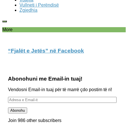
Vullneti i Perëndisë
Zgjedhja
More
“Fjalët e Jetës” në Facebook
Abonohuni me Email-in tuaj!
Vendosni Email-in tuaj për të marrë çdo postim të ri!
Adresa
e
Email-
Abonohu
it
Join 986 other subscribers