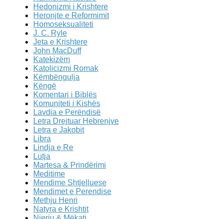
Hedonizmi i Krishtere
Heronjte e Reformimit
Homoseksualiteti
J. C. Ryle
Jeta e Krishtere
John MacDuff
Katekizëm
Katolicizmi Romak
Këmbëngulja
Këngë
Komentari i Biblës
Komuniteti i Kishës
Lavdia e Perëndisë
Letra Drejtuar Hebrenjve
Letra e Jakobit
Libra
Lindja e Re
Lutja
Martesa & Prindërimi
Meditime
Mendime Shtjelluese
Mendimet e Perendise
Methju Henri
Natyra e Krishtit
Njeriu & Mëkati