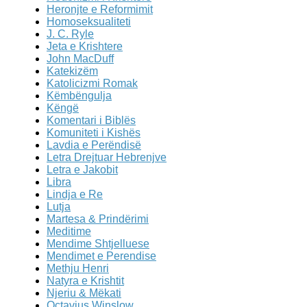
Heronjte e Reformimit
Homoseksualiteti
J. C. Ryle
Jeta e Krishtere
John MacDuff
Katekizëm
Katolicizmi Romak
Këmbëngulja
Këngë
Komentari i Biblës
Komuniteti i Kishës
Lavdia e Perëndisë
Letra Drejtuar Hebrenjve
Letra e Jakobit
Libra
Lindja e Re
Lutja
Martesa & Prindërimi
Meditime
Mendime Shtjelluese
Mendimet e Perendise
Methju Henri
Natyra e Krishtit
Njeriu & Mëkati
Octavius Winslow