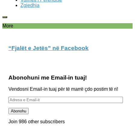
Zgjedhja
More
“Fjalët e Jetës” në Facebook
Abonohuni me Email-in tuaj!
Vendosni Email-in tuaj për të marrë çdo postim të ri!
Adresa
e
Email-
Abonohu
it
Join 986 other subscribers