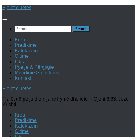
Skip
Fjalet e Jetes
to
content
Search
for:
Kreu
Predikime
Katekizëm
Citime
Libra
Pyetje & Përgjigje
Mendime Shtjelluese
Kontakt
Fjalet e Jetes
"fjalët që po ju them janë frymë dhe jetë" - Gjoni 6:63, Jezu
Krishti
Kreu
Predikime
Katekizëm
Citime
Libra