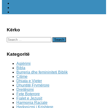
Kërko
Search
for:
Kategoritë
Agjërimi
Bibla
Burreria dhe femininiteti Biblik
Citime
Dhiata e Vjeter
Dhuntitë Frymërore
Drejtësimi
Fete Boterore
Fjalet e Jezusit
Harmonia Raciale
Hedonizmi i Krishtere