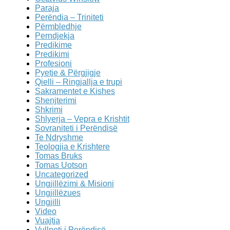
Paraja
Perëndia – Triniteti
Përmbledhje
Perndjekja
Predikime
Predikimi
Profesioni
Pyetje & Përgjigje
Qielli – Ringjallja e trupi
Sakramentet e Kishes
Shenjterimi
Shkrimi
Shlyerja – Vepra e Krishtit
Sovraniteti i Perëndisë
Te Ndryshme
Teologjia e Krishtere
Tomas Bruks
Tomas Uotson
Uncategorized
Ungjillëzimi & Misioni
Ungjillëzues
Ungjilli
Video
Vuajtja
Vullneti i Perëndisë