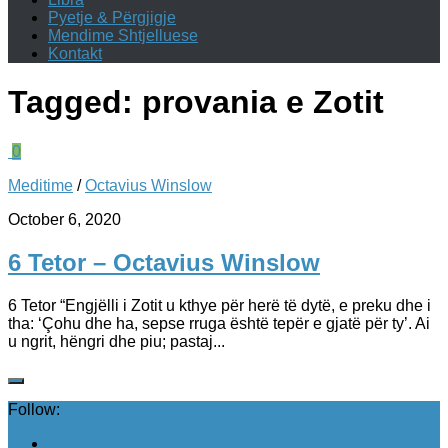
Pyetje & Përgjigje
Mendime Shtjelluese
Kontakt
Tagged:
provania e Zotit
0
Meditime
/
Octavius Winslow
October 6, 2020
6 Tetor – Octavius Winslow
6 Tetor “Engjëlli i Zotit u kthye për herë të dytë, e preku dhe i
tha: ‘Çohu dhe ha, sepse rruga është tepër e gjatë për ty’. Ai
u ngrit, hëngri dhe piu; pastaj...
Follow: