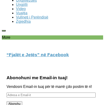
Ungjillëzues
Ungjilli
Video
Vuajtja
Vullneti i Perëndisë
Zgjedhja
More
“Fjalët e Jetës” në Facebook
Abonohuni me Email-in tuaj!
Vendosni Email-in tuaj për të marrë çdo postim të ri!
Adresa
e
Email-
Abonohu