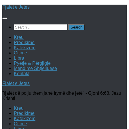
Skip
Fjalet e Jetes
to
content
Search
for:
Kreu
Predikime
Katekizëm
Citime
Libra
Pyetje & Përgjigje
Mendime Shtjelluese
Kontakt
Fjalet e Jetes
"fjalët që po ju them janë frymë dhe jetë" - Gjoni 6:63, Jezu
Krishti
Kreu
Predikime
Katekizëm
Citime
Libra