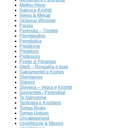
Methju Henri
Natyra e Krishtit
Njeriu & Mëkati
Octavius Winslow
Paraja
Perëndia – Triniteti
Përmbledhje
Perndjekja
Predikime
Predikimi
Profesioni
Pyetje & Përgjigje
Qielli – Ringjallja e trupi
Sakramentet e Kishes
Shenjterimi
Shkrimi
Shlyerja – Vepra e Krishtit
Sovraniteti i Perëndisë
Te Ndryshme
Teologjia e Krishtere
Tomas Bruks
Tomas Uotson
Uncategorized
Ungjillëzimi & Misioni