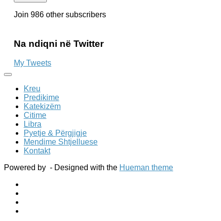
it
Join 986 other subscribers
Na ndiqni në Twitter
My Tweets
Kreu
Predikime
Katekizëm
Citime
Libra
Pyetje & Përgjigje
Mendime Shtjelluese
Kontakt
Powered by
- Designed with the
Hueman theme