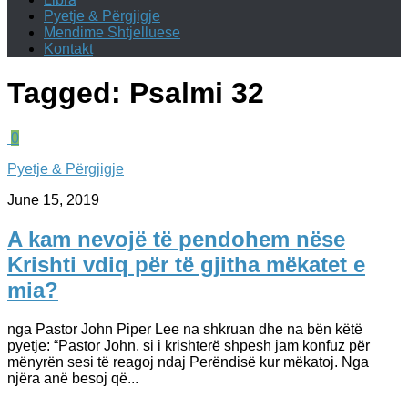
Pyetje & Përgjigje
Mendime Shtjelluese
Kontakt
Tagged:
Psalmi 32
0
Pyetje & Përgjigje
June 15, 2019
A kam nevojë të pendohem nëse
Krishti vdiq për të gjitha mëkatet e
mia?
nga Pastor John Piper Lee na shkruan dhe na bën këtë
pyetje: “Pastor John, si i krishterë shpesh jam konfuz për
mënyrën sesi të reagoj ndaj Perëndisë kur mëkatoj. Nga
njëra anë besoj që...