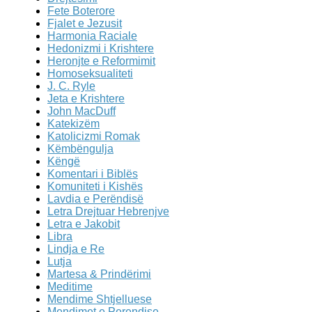
Fete Boterore
Fjalet e Jezusit
Harmonia Raciale
Hedonizmi i Krishtere
Heronjte e Reformimit
Homoseksualiteti
J. C. Ryle
Jeta e Krishtere
John MacDuff
Katekizëm
Katolicizmi Romak
Këmbëngulja
Këngë
Komentari i Biblës
Komuniteti i Kishës
Lavdia e Perëndisë
Letra Drejtuar Hebrenjve
Letra e Jakobit
Libra
Lindja e Re
Lutja
Martesa & Prindërimi
Meditime
Mendime Shtjelluese
Mendimet e Perendise