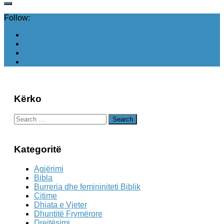
Follow:
Kërko
Search
for:
Kategoritë
Agjërimi
Bibla
Burreria dhe femininiteti Biblik
Citime
Dhiata e Vjeter
Dhuntitë Frymërore
Drejtësimi