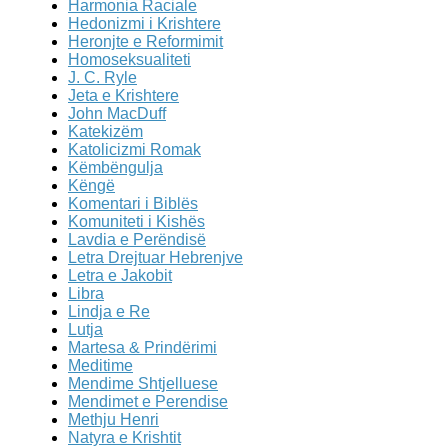
Harmonia Raciale
Hedonizmi i Krishtere
Heronjte e Reformimit
Homoseksualiteti
J. C. Ryle
Jeta e Krishtere
John MacDuff
Katekizëm
Katolicizmi Romak
Këmbëngulja
Këngë
Komentari i Biblës
Komuniteti i Kishës
Lavdia e Perëndisë
Letra Drejtuar Hebrenjve
Letra e Jakobit
Libra
Lindja e Re
Lutja
Martesa & Prindërimi
Meditime
Mendime Shtjelluese
Mendimet e Perendise
Methju Henri
Natyra e Krishtit