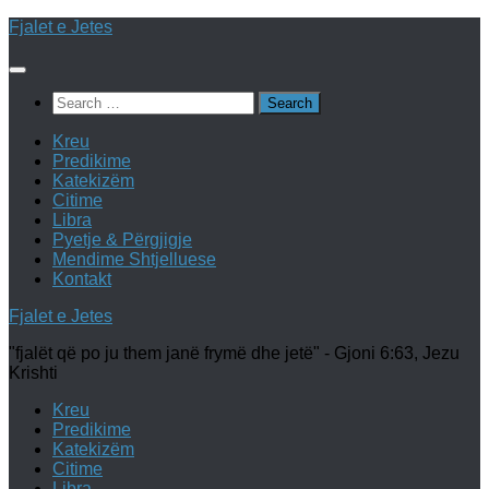
Skip
Fjalet e Jetes
to
content
Search
for:
Kreu
Predikime
Katekizëm
Citime
Libra
Pyetje & Përgjigje
Mendime Shtjelluese
Kontakt
Fjalet e Jetes
"fjalët që po ju them janë frymë dhe jetë" - Gjoni 6:63, Jezu
Krishti
Kreu
Predikime
Katekizëm
Citime
Libra