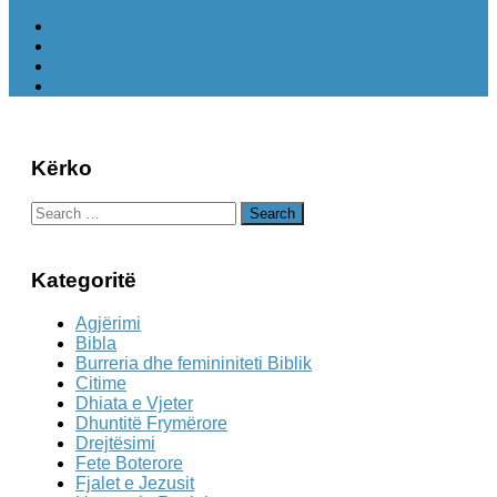
Kërko
Search
for:
Kategoritë
Agjërimi
Bibla
Burreria dhe femininiteti Biblik
Citime
Dhiata e Vjeter
Dhuntitë Frymërore
Drejtësimi
Fete Boterore
Fjalet e Jezusit