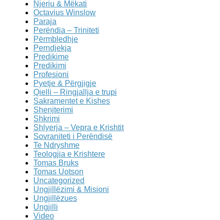
Njeriu & Mëkati
Octavius Winslow
Paraja
Perëndia – Triniteti
Përmbledhje
Perndjekja
Predikime
Predikimi
Profesioni
Pyetje & Përgjigje
Qielli – Ringjallja e trupi
Sakramentet e Kishes
Shenjterimi
Shkrimi
Shlyerja – Vepra e Krishtit
Sovraniteti i Perëndisë
Te Ndryshme
Teologjia e Krishtere
Tomas Bruks
Tomas Uotson
Uncategorized
Ungjillëzimi & Misioni
Ungjillëzues
Ungjilli
Video