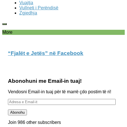
Vuajtja
Vullneti i Perëndisë
Zgjedhja
More
“Fjalët e Jetës” në Facebook
Abonohuni me Email-in tuaj!
Vendosni Email-in tuaj për të marrë çdo postim të ri!
Adresa
e
Email-
Abonohu
it
Join 986 other subscribers