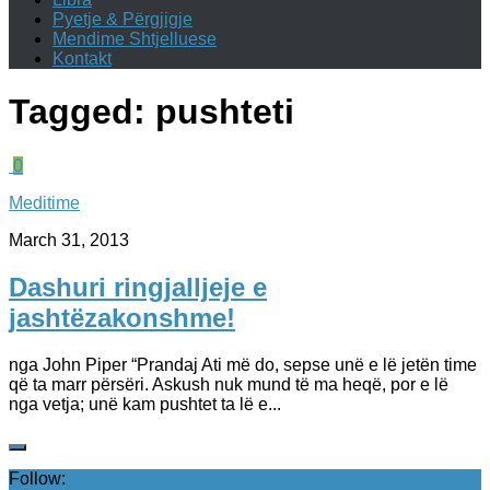
Pyetje & Përgjigje
Mendime Shtjelluese
Kontakt
Tagged:
pushteti
0
Meditime
March 31, 2013
Dashuri ringjalljeje e
jashtëzakonshme!
nga John Piper “Prandaj Ati më do, sepse unë e lë jetën time
që ta marr përsëri. Askush nuk mund të ma heqë, por e lë
nga vetja; unë kam pushtet ta lë e...
Follow: