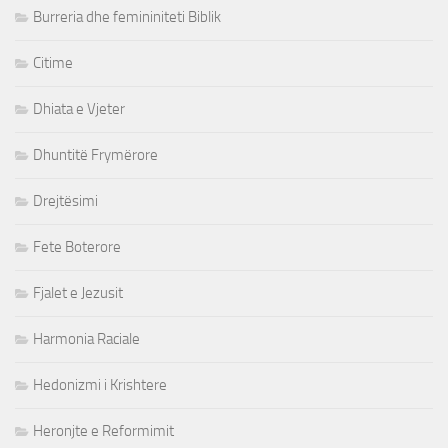
Burreria dhe femininiteti Biblik
Citime
Dhiata e Vjeter
Dhuntitë Frymërore
Drejtësimi
Fete Boterore
Fjalet e Jezusit
Harmonia Raciale
Hedonizmi i Krishtere
Heronjte e Reformimit