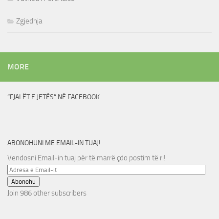
Zgjedhja
MORE
“FJALËT E JETËS” NË FACEBOOK
ABONOHUNI ME EMAIL-IN TUAJ!
Vendosni Email-in tuaj për të marrë çdo postim të ri!
Adresa
e
Abonohu
Email-
Join 986 other subscribers
it