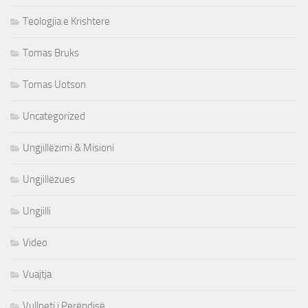
Teologjia e Krishtere
Tomas Bruks
Tomas Uotson
Uncategorized
Ungjillëzimi & Misioni
Ungjillëzues
Ungjilli
Video
Vuajtja
Vullneti i Perëndisë