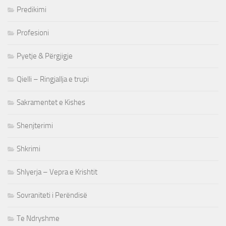
Predikimi
Profesioni
Pyetje & Përgjigje
Qielli – Ringjallja e trupi
Sakramentet e Kishes
Shenjterimi
Shkrimi
Shlyerja – Vepra e Krishtit
Sovraniteti i Perëndisë
Te Ndryshme