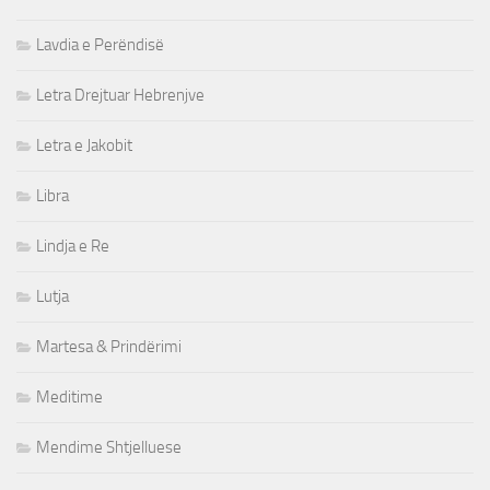
Lavdia e Perëndisë
Letra Drejtuar Hebrenjve
Letra e Jakobit
Libra
Lindja e Re
Lutja
Martesa & Prindërimi
Meditime
Mendime Shtjelluese