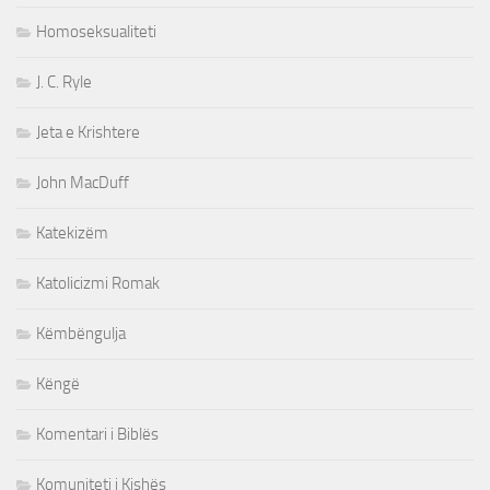
Homoseksualiteti
J. C. Ryle
Jeta e Krishtere
John MacDuff
Katekizëm
Katolicizmi Romak
Këmbëngulja
Këngë
Komentari i Biblës
Komuniteti i Kishës