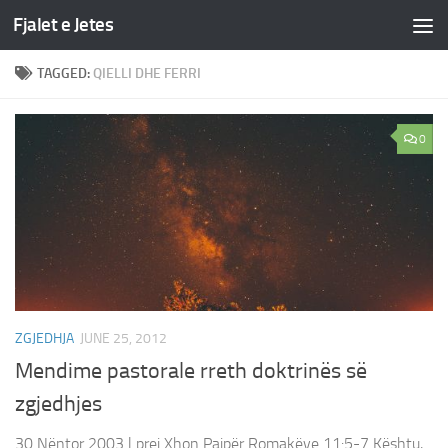
Fjalet e Jetes
Skip to content
TAGGED:
QIELLI DHE FERRI
0
ZGJEDHJA
JUNE 25, 2012
Mendime pastorale rreth doktrinës së
zgjedhjes
30 Nëntor 2003 | prej Xhon Pajpër Romakëve 11:5-7 Kështu,