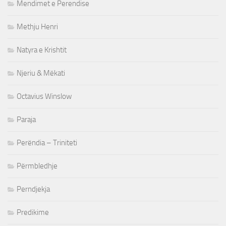
Mendimet e Perendise
Methju Henri
Natyra e Krishtit
Njeriu & Mëkati
Octavius Winslow
Paraja
Perëndia – Triniteti
Përmbledhje
Perndjekja
Predikime