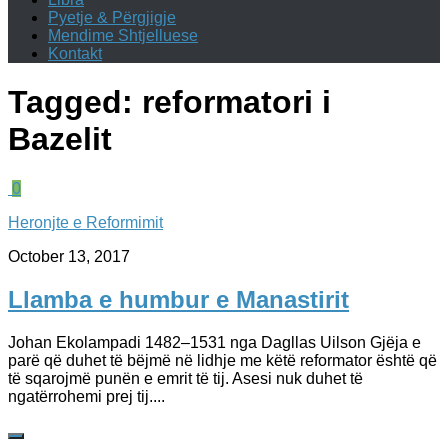
Pyetje & Përgjigje
Mendime Shtjelluese
Kontakt
Tagged:
reformatori i
Bazelit
0
Heronjte e Reformimit
October 13, 2017
Llamba e humbur e Manastirit
Johan Ekolampadi 1482–1531 nga Dagllas Uilson Gjëja e
parë që duhet të bëjmë në lidhje me këtë reformator është që
të sqarojmë punën e emrit të tij. Asesi nuk duhet të
ngatërrohemi prej tij....