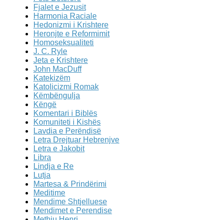
Fjalet e Jezusit
Harmonia Raciale
Hedonizmi i Krishtere
Heronjte e Reformimit
Homoseksualiteti
J. C. Ryle
Jeta e Krishtere
John MacDuff
Katekizëm
Katolicizmi Romak
Këmbëngulja
Këngë
Komentari i Biblës
Komuniteti i Kishës
Lavdia e Perëndisë
Letra Drejtuar Hebrenjve
Letra e Jakobit
Libra
Lindja e Re
Lutja
Martesa & Prindërimi
Meditime
Mendime Shtjelluese
Mendimet e Perendise
Methju Henri