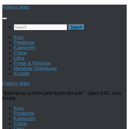
Skip
Fjalet e Jetes
to
content
Search
for:
Kreu
Predikime
Katekizëm
Citime
Libra
Pyetje & Përgjigje
Mendime Shtjelluese
Kontakt
Fjalet e Jetes
"fjalët që po ju them janë frymë dhe jetë" - Gjoni 6:63, Jezu
Krishti
Kreu
Predikime
Katekizëm
Citime
Libra