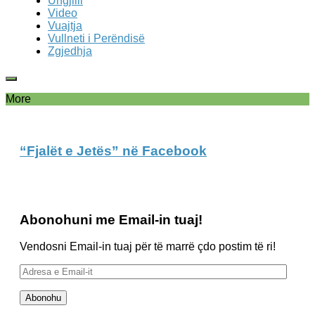
Ungjilli
Video
Vuajtja
Vullneti i Perëndisë
Zgjedhja
More
“Fjalët e Jetës” në Facebook
Abonohuni me Email-in tuaj!
Vendosni Email-in tuaj për të marrë çdo postim të ri!
Adresa
e
Email-
Abonohu
it