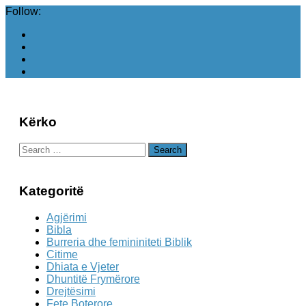
Follow:
Kërko
Search
for:
Kategoritë
Agjërimi
Bibla
Burreria dhe femininiteti Biblik
Citime
Dhiata e Vjeter
Dhuntitë Frymërore
Drejtësimi
Fete Boterore