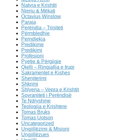
Natyra e Krishtit
Njeriu & Mëkati
Octavius Winslow
Paraja
Perëndia – Triniteti
Përmbledhje
Perndjekja
Predikime
Predikimi
Profesioni
Pyetje & Përgjigje
Qielli – Ringjallja e trupi
Sakramentet e Kishes
Shenjterimi
Shkrimi
Shlyerja – Vepra e Krishtit
Sovraniteti i Perëndisë
Te Ndryshme
Teologjia e Krishtere
Tomas Bruks
Tomas Uotson
Uncategorized
Ungjillëzimi & Misioni
Ungjillëzues