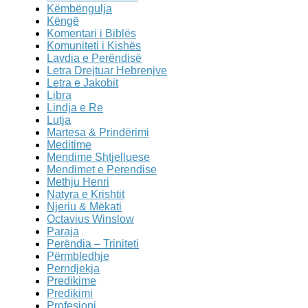
Këmbëngulja
Këngë
Komentari i Biblës
Komuniteti i Kishës
Lavdia e Perëndisë
Letra Drejtuar Hebrenjve
Letra e Jakobit
Libra
Lindja e Re
Lutja
Martesa & Prindërimi
Meditime
Mendime Shtjelluese
Mendimet e Perendise
Methju Henri
Natyra e Krishtit
Njeriu & Mëkati
Octavius Winslow
Paraja
Perëndia – Triniteti
Përmbledhje
Perndjekja
Predikime
Predikimi
Profesioni