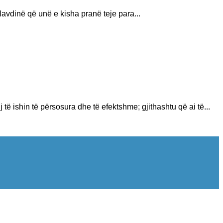
lavdinë që unë e kisha pranë teje para...
të ishin të përsosura dhe të efektshme; gjithashtu që ai të...