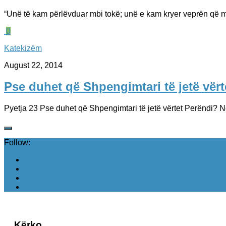
“Unë të kam përlëvduar mbi tokë; unë e kam kryer veprën që më 
0
Katekizëm
August 22, 2014
Pse duhet që Shpengimtari të jetë vër
Pyetja 23 Pse duhet që Shpengimtari të jetë vërtet Perëndi? Në 
Follow:
Kërko