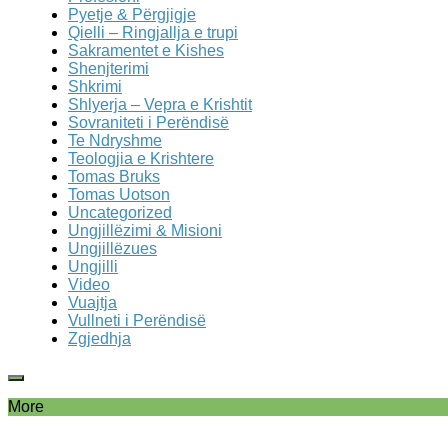
Pyetje & Përgjigje
Qielli – Ringjallja e trupi
Sakramentet e Kishes
Shenjterimi
Shkrimi
Shlyerja – Vepra e Krishtit
Sovraniteti i Perëndisë
Te Ndryshme
Teologjia e Krishtere
Tomas Bruks
Tomas Uotson
Uncategorized
Ungjillëzimi & Misioni
Ungjillëzues
Ungjilli
Video
Vuajtja
Vullneti i Perëndisë
Zgjedhja
More