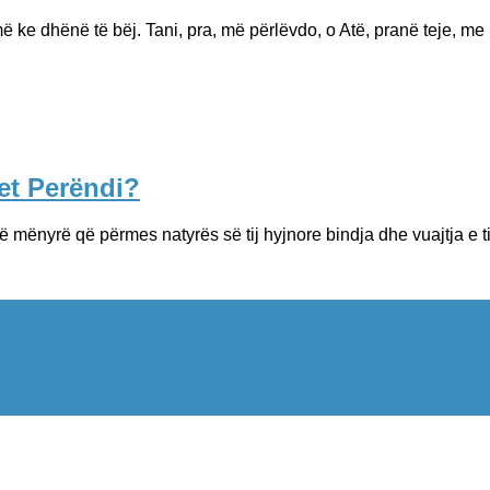
ke dhënë të bëj. Tani, pra, më përlëvdo, o Atë, pranë teje, me 
tet Perëndi?
mënyrë që përmes natyrës së tij hyjnore bindja dhe vuajtja e tij 