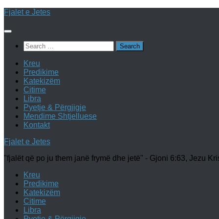
Skip
Fjalet e Jetes
to
content
Search
for:
Kreu
Predikime
Katekizëm
Citime
Libra
Pyetje & Përgjigje
Mendime Shtjelluese
Kontakt
Fjalet e Jetes
"fjalët që po ju them janë frymë dhe jetë" - Gjoni 6:63, Jezu Kri
Kreu
Predikime
Katekizëm
Citime
Libra
Pyetje & Përgjigje