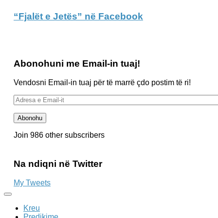
“Fjalët e Jetës” në Facebook
Abonohuni me Email-in tuaj!
Vendosni Email-in tuaj për të marrë çdo postim të ri!
Adresa
e
Email-
Abonohu
it
Join 986 other subscribers
Na ndiqni në Twitter
My Tweets
Kreu
Predikime