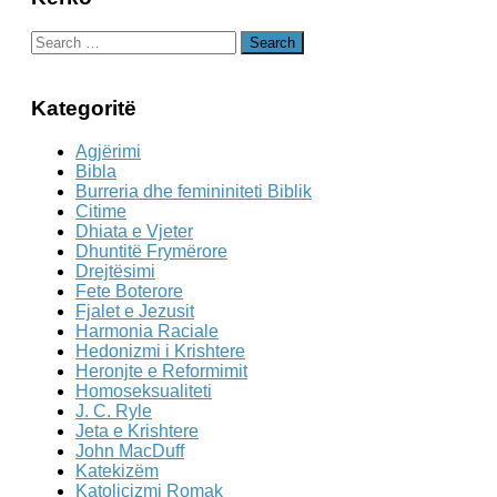
Search
for:
Kategoritë
Agjërimi
Bibla
Burreria dhe femininiteti Biblik
Citime
Dhiata e Vjeter
Dhuntitë Frymërore
Drejtësimi
Fete Boterore
Fjalet e Jezusit
Harmonia Raciale
Hedonizmi i Krishtere
Heronjte e Reformimit
Homoseksualiteti
J. C. Ryle
Jeta e Krishtere
John MacDuff
Katekizëm
Katolicizmi Romak