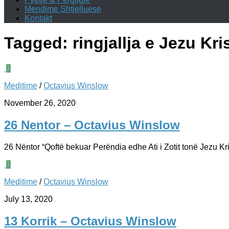
Mendime Shtjelluese
Kontakt
Tagged:
ringjallja e Jezu Kri
0
Meditime
/
Octavius Winslow
November 26, 2020
26 Nentor – Octavius Winslow
26 Nëntor “Qoftë bekuar Perëndia edhe Ati i Zotit tonë Jezu Krish
0
Meditime
/
Octavius Winslow
July 13, 2020
13 Korrik – Octavius Winslow