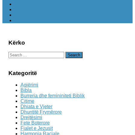
Kërko
Search
for:
Kategoritë
Agjërimi
Bibla
Burreria dhe femininiteti Biblik
Citime
Dhiata e Vjeter
Dhuntitë Frymërore
Drejtësimi
Fete Boterore
Fjalet e Jezusit
Harmonia Raciale