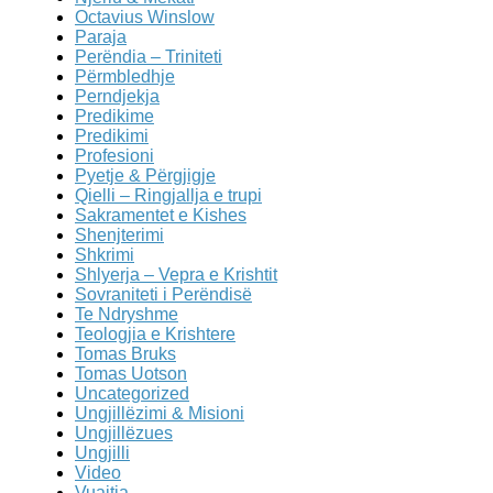
Octavius Winslow
Paraja
Perëndia – Triniteti
Përmbledhje
Perndjekja
Predikime
Predikimi
Profesioni
Pyetje & Përgjigje
Qielli – Ringjallja e trupi
Sakramentet e Kishes
Shenjterimi
Shkrimi
Shlyerja – Vepra e Krishtit
Sovraniteti i Perëndisë
Te Ndryshme
Teologjia e Krishtere
Tomas Bruks
Tomas Uotson
Uncategorized
Ungjillëzimi & Misioni
Ungjillëzues
Ungjilli
Video
Vuajtja