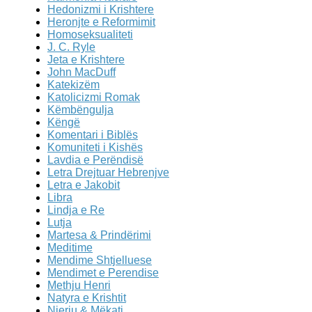
Hedonizmi i Krishtere
Heronjte e Reformimit
Homoseksualiteti
J. C. Ryle
Jeta e Krishtere
John MacDuff
Katekizëm
Katolicizmi Romak
Këmbëngulja
Këngë
Komentari i Biblës
Komuniteti i Kishës
Lavdia e Perëndisë
Letra Drejtuar Hebrenjve
Letra e Jakobit
Libra
Lindja e Re
Lutja
Martesa & Prindërimi
Meditime
Mendime Shtjelluese
Mendimet e Perendise
Methju Henri
Natyra e Krishtit
Njeriu & Mëkati