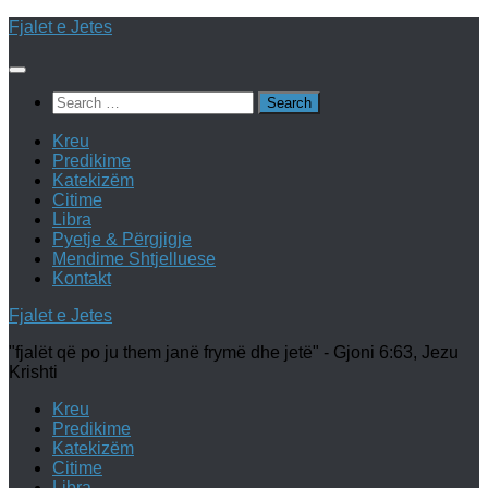
Skip
Fjalet e Jetes
to
content
Search
for:
Kreu
Predikime
Katekizëm
Citime
Libra
Pyetje & Përgjigje
Mendime Shtjelluese
Kontakt
Fjalet e Jetes
"fjalët që po ju them janë frymë dhe jetë" - Gjoni 6:63, Jezu
Krishti
Kreu
Predikime
Katekizëm
Citime
Libra