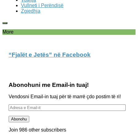
Vullneti i Perëndisë
Zgjedhja
More
“Fjalët e Jetës” në Facebook
Abonohuni me Email-in tuaj!
Vendosni Email-in tuaj për të marrë çdo postim të ri!
Adresa
e
Email-
Abonohu
it
Join 986 other subscribers