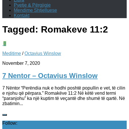
Pyetje & Përgjigje
Mendime Shtjelluese
Kontakt
Tagged:
Romakeve 11:2
0
Meditime
/
Octavius Winslow
November 7, 2020
7 Nentor – Octavius Winslow
7 Nëntor “Perëndia nuk e hodhi poshtë popullin e vet, të cilin
e njohu që përpara.” Romakëve 11:2 Në këtë vend termi
“paranjohu” ka një kuptim të veçantë dhe shumë të qartë. Në
zbatimin...
Follow: